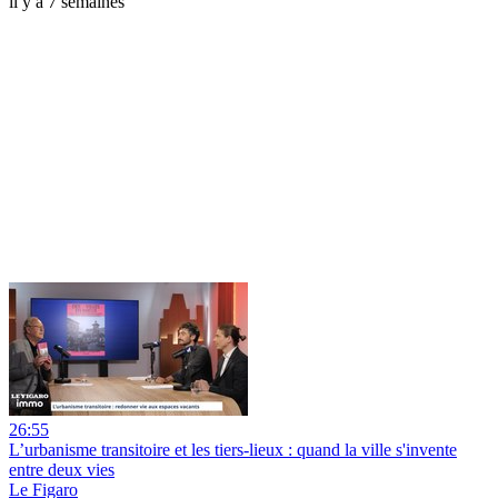
il y a 7 semaines
26:55
L’urbanisme transitoire et les tiers-lieux : quand la ville s'invente
entre deux vies
Le Figaro