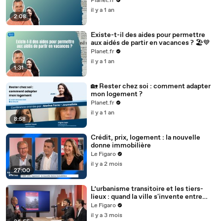
Planet.fr
il y a 1 an
2:08
Existe-t-il des aides pour permettre
aux aidés de partir en vacances ? 🏖️💙
Planet.fr
il y a 1 an
1:31
🏡 Rester chez soi : comment adapter
mon logement ?
Planet.fr
il y a 1 an
8:58
Crédit, prix, logement : la nouvelle
donne immobilière
Le Figaro
il y a 2 mois
27:00
L’urbanisme transitoire et les tiers-
lieux : quand la ville s'invente entre
deux vies
Le Figaro
il y a 3 mois