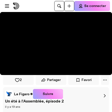
Passer au player
Passer au contenu principal
Se connecter
2
Partager
Favori
Suivre
Le Figaro
Un été à l'Assemblée, épisode 2
il y a 19 ans