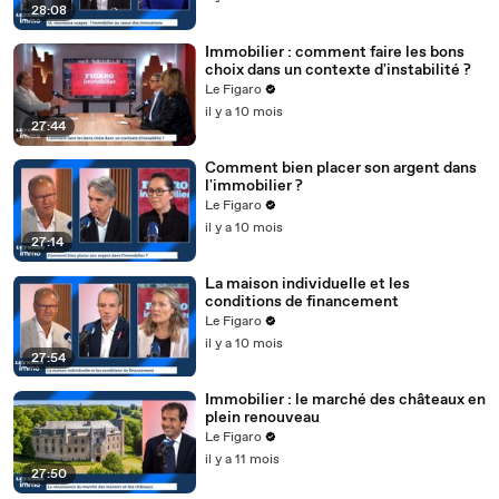
28:08
Immobilier : comment faire les bons
choix dans un contexte d'instabilité ?
Le Figaro
il y a 10 mois
27:44
Comment bien placer son argent dans
l'immobilier ?
Le Figaro
il y a 10 mois
27:14
La maison individuelle et les
conditions de financement
Le Figaro
il y a 10 mois
27:54
Immobilier : le marché des châteaux en
plein renouveau
Le Figaro
il y a 11 mois
27:50