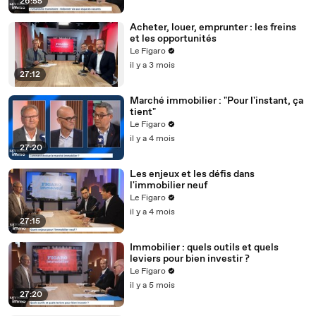
26:55
Acheter, louer, emprunter : les freins
et les opportunités
Le Figaro
il y a 3 mois
27:12
Marché immobilier : "Pour l'instant, ça
tient"
Le Figaro
il y a 4 mois
27:20
Les enjeux et les défis dans
l'immobilier neuf
Le Figaro
il y a 4 mois
27:15
Immobilier : quels outils et quels
leviers pour bien investir ?
Le Figaro
il y a 5 mois
27:20