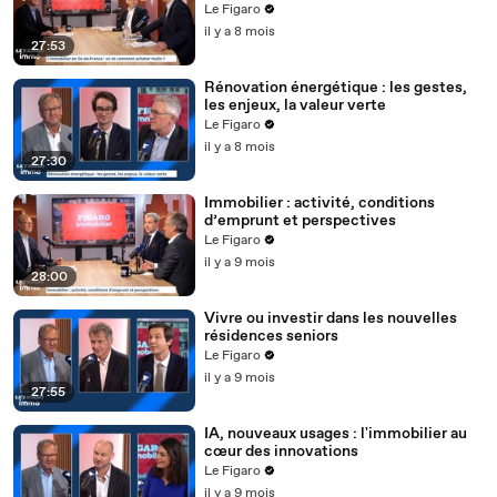
Le Figaro
il y a 8 mois
27:53
Rénovation énergétique : les gestes,
les enjeux, la valeur verte
Le Figaro
il y a 8 mois
27:30
Immobilier : activité, conditions
d’emprunt et perspectives
Le Figaro
il y a 9 mois
28:00
Vivre ou investir dans les nouvelles
résidences seniors
Le Figaro
il y a 9 mois
27:55
IA, nouveaux usages : l'immobilier au
cœur des innovations
Le Figaro
il y a 9 mois