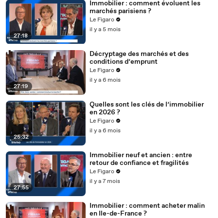
Immobilier : comment évoluent les
marchés parisiens ?
Le Figaro
il y a 5 mois
27:18
Décryptage des marchés et des
conditions d’emprunt
Le Figaro
il y a 6 mois
27:19
Quelles sont les clés de l’immobilier
en 2026 ?
Le Figaro
il y a 6 mois
25:32
Immobilier neuf et ancien : entre
retour de confiance et fragilités
Le Figaro
il y a 7 mois
27:55
Immobilier : comment acheter malin
en Ile-de-France ?