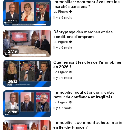
Immobilier : comment évoluent les
marchés parisiens ?
Le Figaro
il y a 5 mois
27:18
Décryptage des marchés et des
conditions d’emprunt
Le Figaro
il y a 6 mois
27:19
Quelles sont les clés de l’immobilier
en 2026 ?
Le Figaro
il y a 6 mois
25:32
Immobilier neuf et ancien : entre
retour de confiance et fragilités
Le Figaro
il y a 7 mois
27:55
Immobilier : comment acheter malin
en Ile-de-France ?