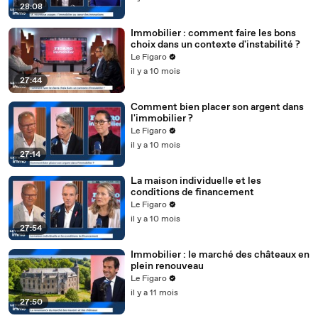
28:08
Immobilier : comment faire les bons
choix dans un contexte d'instabilité ?
Le Figaro
il y a 10 mois
27:44
Comment bien placer son argent dans
l'immobilier ?
Le Figaro
il y a 10 mois
27:14
La maison individuelle et les
conditions de financement
Le Figaro
il y a 10 mois
27:54
Immobilier : le marché des châteaux en
plein renouveau
Le Figaro
il y a 11 mois
27:50