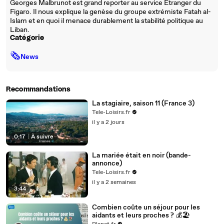
Georges Malbrunot est grand reporter au service Etranger du
Figaro. Il nous explique la genèse du groupe extrémiste Fatah al-
Islam et en quoi il menace durablement la stabilité politique au
Liban.
Catégorie
🗞
News
Recommandations
La stagiaire, saison 11 (France 3)
Tele-Loisirs.fr
il y a 2 jours
0:17
|
À suivre
La mariée était en noir (bande-
annonce)
Tele-Loisirs.fr
il y a 2 semaines
3:44
Combien coûte un séjour pour les
aidants et leurs proches ? 💰🏖️