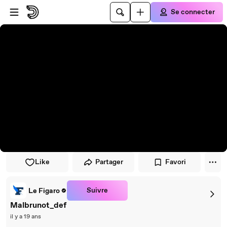
Passer au player
Passer au contenu principal
Se connecter
Like
Partager
Favori
Suivre
Le Figaro
Malbrunot_def
il y a 19 ans