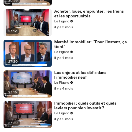
26:55
Acheter, louer, emprunter : les freins
et les opportunités
Le Figaro
il y a 3 mois
27:12
Marché immobilier : "Pour l'instant, ça
tient"
Le Figaro
il y a 4 mois
27:20
Les enjeux et les défis dans
l'immobilier neuf
Le Figaro
il y a 4 mois
27:15
Immobilier : quels outils et quels
leviers pour bien investir ?
Le Figaro
il y a 5 mois
27:20