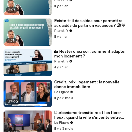
Planet.fr
il y a 1 an
2:08
Existe-t-il des aides pour permettre
aux aidés de partir en vacances ? 🏖️💙
Planet.fr
il y a 1 an
1:31
🏡 Rester chez soi : comment adapter
mon logement ?
Planet.fr
il y a 1 an
8:58
Crédit, prix, logement : la nouvelle
donne immobilière
Le Figaro
il y a 2 mois
27:00
L’urbanisme transitoire et les tiers-
lieux : quand la ville s'invente entre
deux vies
Le Figaro
il y a 3 mois