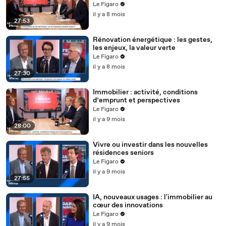
Le Figaro
il y a 8 mois
27:53
Rénovation énergétique : les gestes,
les enjeux, la valeur verte
Le Figaro
il y a 8 mois
27:30
Immobilier : activité, conditions
d’emprunt et perspectives
Le Figaro
il y a 9 mois
28:00
Vivre ou investir dans les nouvelles
résidences seniors
Le Figaro
il y a 9 mois
27:55
IA, nouveaux usages : l'immobilier au
cœur des innovations
Le Figaro
il y a 9 mois