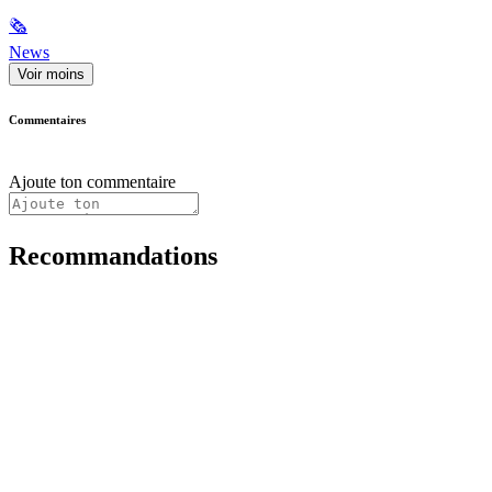
🗞
News
Voir moins
Commentaires
Ajoute ton commentaire
Recommandations