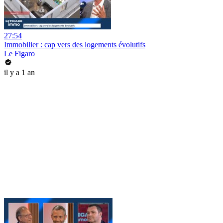
27:54
Immobilier : cap vers des logements évolutifs
Le Figaro
il y a 1 an