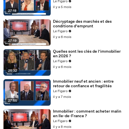
Le Figaro
il y a 5 mois
27:18
Décryptage des marchés et des
conditions d’emprunt
Le Figaro
il y a 6 mois
27:19
Quelles sont les clés de l’immobilier
en 2026 ?
Le Figaro
il y a 6 mois
25:32
Immobilier neuf et ancien : entre
retour de confiance et fragilités
Le Figaro
il y a 7 mois
27:55
Immobilier : comment acheter malin
en Ile-de-France ?
Le Figaro
il y a 8 mois