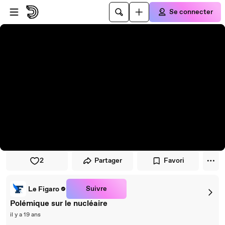
Passer au player
Passer au contenu principal
Se connecter
2
Partager
Favori
Suivre
Le Figaro
Polémique sur le nucléaire
il y a 19 ans