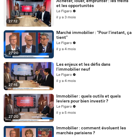
Acheter, louer, emprunter : les freins
et les opportunités
Le Figaro
il y a 3 mois
27:12
Marché immobilier : "Pour l'instant, ça
tient"
Le Figaro
il y a 4 mois
27:20
Les enjeux et les défis dans
l'immobilier neuf
Le Figaro
il y a 4 mois
27:15
Immobilier : quels outils et quels
leviers pour bien investir ?
Le Figaro
il y a 5 mois
27:20
Immobilier : comment évoluent les
marchés parisiens ?