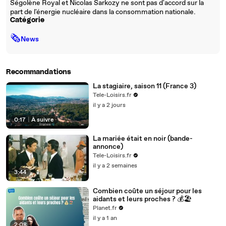
Ségolène Royal et Nicolas Sarkozy ne sont pas d'accord sur la
part de l'énergie nucléaire dans la consommation nationale.
Catégorie
🗞
News
Recommandations
La stagiaire, saison 11 (France 3)
Tele-Loisirs.fr
il y a 2 jours
0:17
|
À suivre
La mariée était en noir (bande-
annonce)
Tele-Loisirs.fr
il y a 2 semaines
3:44
Combien coûte un séjour pour les
aidants et leurs proches ? 💰🏖️
Planet.fr
il y a 1 an
2:08