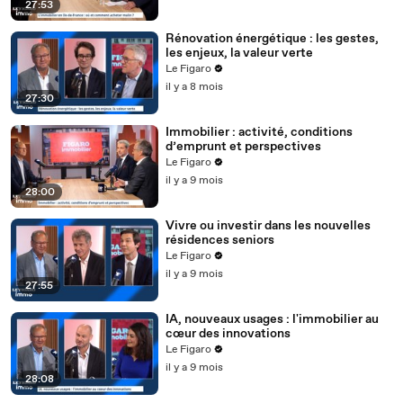
27:53
Rénovation énergétique : les gestes,
les enjeux, la valeur verte
Le Figaro
il y a 8 mois
27:30
Immobilier : activité, conditions
d’emprunt et perspectives
Le Figaro
il y a 9 mois
28:00
Vivre ou investir dans les nouvelles
résidences seniors
Le Figaro
il y a 9 mois
27:55
IA, nouveaux usages : l'immobilier au
cœur des innovations
Le Figaro
il y a 9 mois
28:08