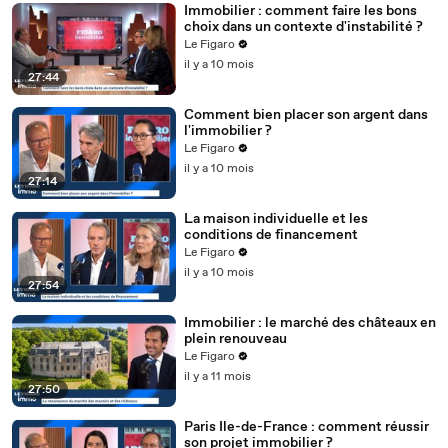
Immobilier : comment faire les bons
choix dans un contexte d'instabilité ?
Le Figaro
il y a 10 mois
27:44
Comment bien placer son argent dans
l'immobilier ?
Le Figaro
il y a 10 mois
27:14
La maison individuelle et les
conditions de financement
Le Figaro
il y a 10 mois
27:54
Immobilier : le marché des châteaux en
plein renouveau
Le Figaro
il y a 11 mois
27:50
Paris Ile-de-France : comment réussir
son projet immobilier ?