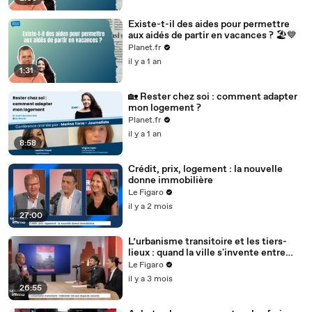
Existe-t-il des aides pour permettre
aux aidés de partir en vacances ? 🏖️💙
Planet.fr
il y a 1 an
1:31
🏡 Rester chez soi : comment adapter
mon logement ?
Planet.fr
il y a 1 an
8:58
Crédit, prix, logement : la nouvelle
donne immobilière
Le Figaro
il y a 2 mois
27:00
L’urbanisme transitoire et les tiers-
lieux : quand la ville s'invente entre
deux vies
Le Figaro
il y a 3 mois
26:55