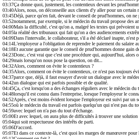
03:37
Ça donne quoi, justement, les contentieux devant les prud'homm
03:40
Alors, nous, on déconseille aux clients d'y aller pour un certain
03:45
Déjà, parce qu'en fait, devant le conseil de prud'hommes, on ne 
03:52
notamment, par exemple, si le médecin du travail propose des am
04:00
Mais la difficulté, c'est qu'on a, malgré les textes qui prévoient
04:05
la réalité des tribunaux qui fait qu'on a des audiencements extr
04:09
Dans l'intervalle, le collaborateur, s'il a été déclaré inapte, n'est p
04:14
L'employeur a l'obligation de reprendre le paiement du salaire a
04:18
Et aucune garantie que le conseil de prud'hommes donne gain de
04:23
Donc, c'est vrai que c'est une procédure qui, aujourd'hui, alors
04:29
mais lorsqu'on nous pose la question, on dit...
04:32
Alors, comment on évite le contentieux ?
04:35
Alors, comment on évite le contentieux, ce n'est pas toujours évi
04:37
parce que, déjà, il faut essayer d'avoir un dialogue avec le médec
04:42
un dialogue qui est parfois possible et de qualité.
04:45
Ça, c'est lorsqu'on a des échanges réguliers avec le médecin du t
04:48
lorsqu'il est connu dans l'entreprise, lorsque l'employeur le conna
04:52
Après, c'est moins évident lorsque l'employeur est suivi par un s
04:55
où le médecin du travail est parfois quelqu'un qui n'est pas du tou
04:59
avec lequel on n'a pas du tout d'échange.
05:00
Et avec lequel, on aura plus de difficultés à trouver une solution
05:04
qui soit respectueuse des intérêts de parti.
05:06
D'accord.
05:07
Et dans ce contexte-là, c'est quoi les marges de manœuvre pour l
05:12
Comment on fait ?