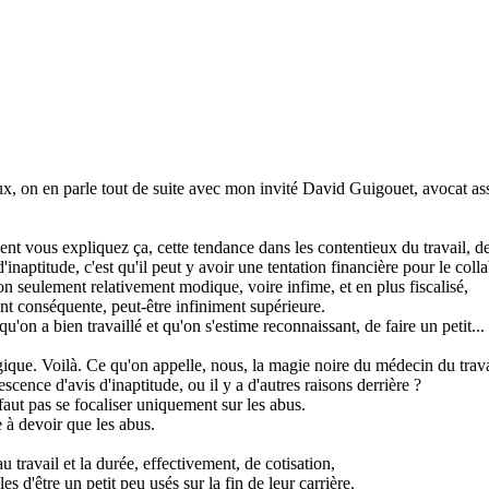
ux, on en parle tout de suite avec mon invité David Guigouet, avocat as
nt vous expliquez ça, cette tendance dans les contentieux du travail, de
d'inaptitude, c'est qu'il peut y avoir une tentation financière pour le colla
 non seulement relativement modique, voire infime, et en plus fiscalisé,
nt conséquente, peut-être infiniment supérieure.
qu'on a bien travaillé et qu'on s'estime reconnaissant, de faire un petit...
gique. Voilà. Ce qu'on appelle, nous, la magie noire du médecin du trava
ence d'avis d'inaptitude, ou il y a d'autres raisons derrière ?
e faut pas se focaliser uniquement sur les abus.
e à devoir que les abus.
 travail et la durée, effectivement, de cotisation,
s d'être un petit peu usés sur la fin de leur carrière.