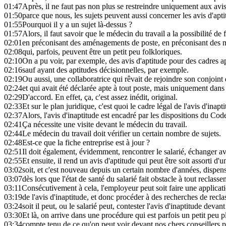
01:47
Après, il ne faut pas non plus se restreindre uniquement aux avis
01:50
parce que nous, les sujets peuvent aussi concerner les avis d'apt
01:55
Pourquoi il y a un sujet là-dessus ?
01:57
Alors, il faut savoir que le médecin du travail a la possibilité de
02:01
en préconisant des aménagements de poste, en préconisant des 
02:08
qui, parfois, peuvent être un petit peu folkloriques.
02:10
On a pu voir, par exemple, des avis d'aptitude pour des cadres ap
02:16
sauf ayant des aptitudes décisionnelles, par exemple.
02:19
Ou aussi, une collaboratrice qui rêvait de rejoindre son conjoint
02:24
et qui avait été déclarée apte à tout poste, mais uniquement dans 
02:29
D'accord. En effet, ça, c'est assez inédit, original.
02:33
Et sur le plan juridique, c'est quoi le cadre légal de l'avis d'inapt
02:37
Alors, l'avis d'inaptitude est encadré par les dispositions du Co
02:41
Ça nécessite une visite devant le médecin du travail.
02:44
Le médecin du travail doit vérifier un certain nombre de sujets.
02:48
Est-ce que la fiche entreprise est à jour ?
02:51
Il doit également, évidemment, rencontrer le salarié, échanger a
02:55
Et ensuite, il rend un avis d'aptitude qui peut être soit assorti d
03:02
soit, et c'est nouveau depuis un certain nombre d'années, dispe
03:07
dès lors que l'état de santé du salarié fait obstacle à tout reclass
03:11
Consécutivement à cela, l'employeur peut soit faire une applicatio
03:19
de l'avis d'inaptitude, et donc procéder à des recherches de recl
03:24
soit il peut, ou le salarié peut, contester l'avis d'inaptitude dev
03:30
Et là, on arrive dans une procédure qui est parfois un petit peu p
03:34
compte tenu de ce qu'on peut voir devant nos chers conseillers