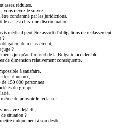
t assez réduites,
s, vous devez le suivre.
d'être condamné par les juridictions,
t le cas est chez une discrimination.
 avis médical peut être assorti d'obligations de reclassement.
e ?
'obligation de reclassement,
e juge ?
ements jusqu'au fin fond de la Bulgarie occidentale.
pes de dimension relativement conséquente,
mpossible à satisfaire,
t les tribunaux,
pe de 150 000 personnes
ociétés du groupe.
larié.
, même de pouvoir le reclasser.
 vous avez déjà dit,
 de situation ?
emettre uniquement à son destin.