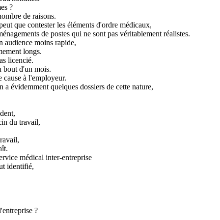
es ?
 nombre de raisons.
peut que contester les éléments d'ordre médicaux,
énagements de postes qui ne sont pas véritablement réalistes.
 un audience moins rapide,
êmement longs.
as licencié.
u bout d'un mois.
 cause à l'employeur.
 on a évidemment quelques dossiers de cette nature,
dent,
in du travail,
ravail,
ît.
ervice médical inter-entreprise
t identifié,
'entreprise ?