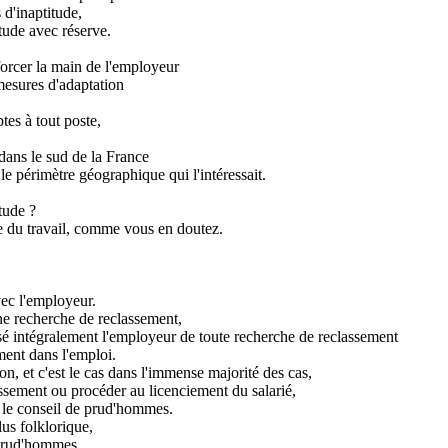
 d'inaptitude,
itude avec réserve.
 forcer la main de l'employeur
mesures d'adaptation
tes à tout poste,
 dans le sud de la France
le périmètre géographique qui l'intéressait.
itude ?
de du travail, comme vous en doutez.
vec l'employeur.
'une recherche de reclassement,
nsé intégralement l'employeur de toute recherche de reclassement
ement dans l'emploi.
n, et c'est le cas dans l'immense majorité des cas,
assement ou procéder au licenciement du salarié,
ant le conseil de prud'hommes.
lus folklorique,
 prud'hommes.