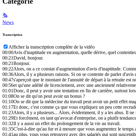
Catégorie
🗞
News
Transcription
Afficher la transcription complète de la vidéo
00:00
Avis d'inaptitude en augmentation, quelle dérive, quel contentie
00:21
David, bonjour.
00:21
Bonjour.
00:22
Alors, on a ce constat d'augmentation d'avis d'inaptitude. Comme
00:36
Alors, il y a plusieurs raisons. Si on se contente de parler d'avis 
00:47
s'aperçoit que le montant de l'annuité de départ à la retraite est
00:56
et qu'une adéité de licenciement, avec une ancienneté relativeme
01:01
Donc, il peut y avoir une tentation en fin de carrière, surtout lors
01:08
On se dit qu'on peut avoir un bonus ?
01:10
On se dit que la médecine du travail peut avoir un petit effet ma
01:17
Et donc, c'est comme ça que vous expliquez un peu cette recrudesc
01:23
Alors, il y a plusieurs... Alors, évidemment, il y a les abus. Il n
01:29
Et forcément, en tant qu'avocat d'entreprise, on a plutôt tendanc
01:32
Il y a aussi un effet du prolongement de la vie au travail.
01:35
C'est-à-dire qu'au fur et à mesure que vous augmentez le temps au
01:41
au plus, vous vous retrouvez avec des salariés qui sont susceptible