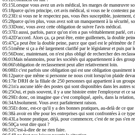
05:15
Lorsque vous avez un avis médical, les marges de manœuvre son
05:18
parce qu'en principe, cet avis médical, si vous ne le contestez pa
05:23
Et si vous ne le respectez pas, vous êtes susceptible, justement, 
05:28
parce qu'en plus, vous avez soit un manquement à la sécurité, soi
05:33
Donc, vous avez cette obligation de suivre l'avis médical.
05:37
Et aussi, parfois, parce qu'on n'en a pas véritablement parlé, cet
05:42
D'accord. Alors ça, ça peut être, entre guillemets, la double pein
05:47
Ça peut être la double peine, parce que quel est le périmètre de l
05:51
même si ça a été largement clarifié par le législateur et puis par l
05:56
Donc, maintenant, on n'est plus obligé de rechercher des reclass
06:01
Mais néanmoins, pour les sociétés qui appartiennent à des grou
06:06
l'obligation de reclassement peut aller relativement loin.
06:08
Et c'est parfois une obligation qui est une obligation quasiment i
06:12
parce que même si personne ne nous croit lorsqu'on plaide devan
06:17
le DRH de la filiale de 250 personnes qui appartient à un grou
06:21
n'a aucune idée des postes qui sont disponibles dans les autres s
06:25
Oui, et puis souvent, il y a une histoire entre l'employeur et ce sa
06:29
Et donc, on imagine que c'est compliqué, après, dans la relation
06:34
Absolument. Vous avez parfaitement raison.
06:35
Et donc, est-ce qu'il y a des bonnes pratiques, au-delà de ce que
06:38
à avoir en tête pour les entreprises qui sont confrontées à ce type
06:43
La bonne pratique, déjà, pour commencer, c'est de ne pas s'en r
06:50
Ça veut dire quoi ?
06:51
C'est-à-dire de ne rien faire.