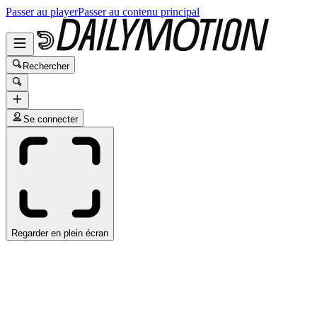
Passer au player
Passer au contenu principal
Rechercher
Se connecter
Regarder en plein écran