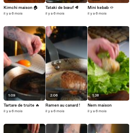
Kimchi maison 🏠
Tataki de bœuf 🥩
Mini kebab 🥙
il y a 6 mois
il y a 6 mois
il y a 6 mois
1:09
2:06
1:38
Tartare de truite 🔥
Ramen au canard !
Nem maison
il y a 6 mois
il y a 6 mois
il y a 6 mois