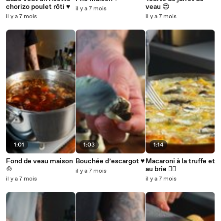
chorizo poulet rôti ♥️
veau 😍
il y a 7 mois
il y a 7 mois
il y a 7 mois
1:01
1:03
1:14
Fond de veau maison
Bouchée d’escargot ♥️
Macaroni à la truffe et
🍲
au brie ❤️‍🔥
il y a 7 mois
il y a 7 mois
il y a 7 mois