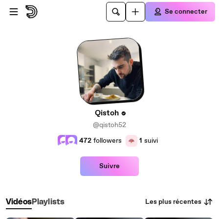
Passer au contenu principal
Se connecter
Qistoh
@qistoh52
472
followers
1
suivi
Suivre
Les plus récentes
Vidéos
Playlists