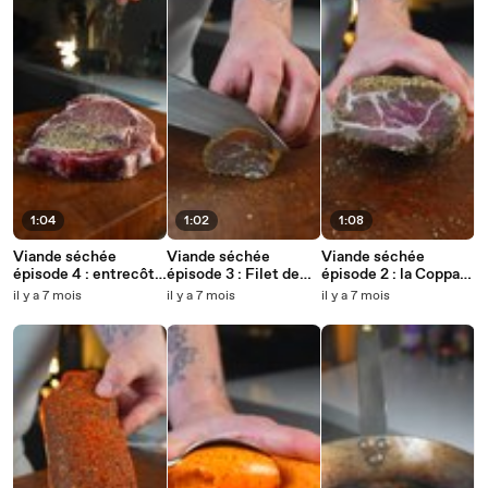
1:04
1:02
1:08
Viande séchée
Viande séchée
Viande séchée
épisode 4 : entrecôte
épisode 3 : Filet de
épisode 2 : la Coppa
au poivre séchée 🥩
veau aux épices cajun
aux herbes 🌿 🐷
il y a 7 mois
il y a 7 mois
il y a 7 mois
❤️‍🔥