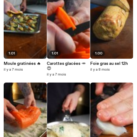
1:01
1:01
1:00
Moule gratinées 🔥
Carottes glacées 🥕
Foie gras au sel 12h
😍
il y a 7 mois
il y a 8 mois
il y a 7 mois