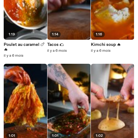
1:19
1:14
1:16
Poulet au caramel 🍗
Tacos 🌮
Kimchi soup 🔥
🔥
il y a 6 mois
il y a 6 mois
il y a 6 mois
1:01
1:01
1:02