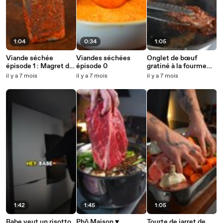
1:04
0:34
1:05
Viande séchée
Viandes séchées
Onglet de bœuf
épisode 1 : Magret de
épisode 0
gratiné à la fourme
canard au piment
d’ambert sauce
il y a 7 mois
il y a 7 mois
il y a 7 mois
d’espelette 🥩
moutarde miel 😍
1:42
1:45
1:05
Babe veut un risotto
Phô Maison ♥️
Tourte de jarret de