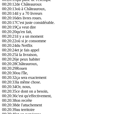
00:20:12
de Châteauroux
00:20:13
où à Châteauroux,
00:20:14
il y a 70 livreurs
00:20:16
des livres roues.
00:20:17
C'est juste considérable.
00:20:19
Ça veut dire
00:20:20
qu'en fait,
00:20:21
il y a un moment
00:20:22
où si je consomme
00:20:24
du Netflix
00:20:24
et je fais appel
00:20:25
à la livraison,
00:20:26
je peux habiter
00:20:28
Châteauroux,
00:20:29
Rouen
00:20:30
ou l'île,
00:20:32
ça sera exactement
00:20:33
la même chose.
00:20:34
Or, nous,
00:20:35
ce dont on a besoin,
00:20:36
c'est qu'effectivement,
00:20:38
on recrète
00:20:38
de l'attachement
00:20:39
au territoire