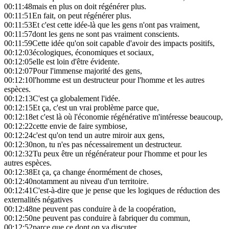
00:11:48
mais en plus on doit régénérer plus.
00:11:51
En fait, on peut régénérer plus.
00:11:53
Et c'est cette idée-là que les gens n'ont pas vraiment,
00:11:57
dont les gens ne sont pas vraiment conscients.
00:11:59
Cette idée qu'on soit capable d'avoir des impacts positifs,
00:12:03
écologiques, économiques et sociaux,
00:12:05
elle est loin d'être évidente.
00:12:07
Pour l'immense majorité des gens,
00:12:10
l'homme est un destructeur pour l'homme et les autres
espèces.
00:12:13
C'est ça globalement l'idée.
00:12:15
Et ça, c'est un vrai problème parce que,
00:12:18
et c'est là où l'économie régénérative m'intéresse beaucoup,
00:12:22
cette envie de faire symbiose,
00:12:24
c'est qu'on tend un autre miroir aux gens,
00:12:30
non, tu n'es pas nécessairement un destructeur.
00:12:32
Tu peux être un régénérateur pour l'homme et pour les
autres espèces.
00:12:38
Et ça, ça change énormément de choses,
00:12:40
notamment au niveau d'un territoire.
00:12:41
C'est-à-dire que je pense que les logiques de réduction des
externalités négatives
00:12:48
ne peuvent pas conduire à de la coopération,
00:12:50
ne peuvent pas conduire à fabriquer du commun,
00:12:52
parce que ce dont on va discuter,