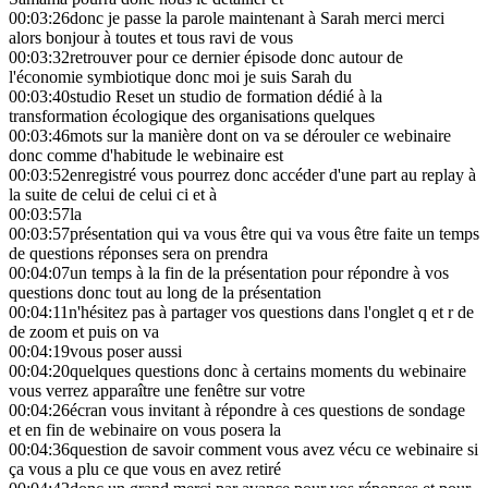
00:03:26
donc je passe la parole maintenant à Sarah merci merci
alors bonjour à toutes et tous ravi de vous
00:03:32
retrouver pour ce dernier épisode donc autour de
l'économie symbiotique donc moi je suis Sarah du
00:03:40
studio Reset un studio de formation dédié à la
transformation écologique des organisations quelques
00:03:46
mots sur la manière dont on va se dérouler ce webinaire
donc comme d'habitude le webinaire est
00:03:52
enregistré vous pourrez donc accéder d'une part au replay à
la suite de celui de celui ci et à
00:03:57
la
00:03:57
présentation qui va vous être qui va vous être faite un temps
de questions réponses sera on prendra
00:04:07
un temps à la fin de la présentation pour répondre à vos
questions donc tout au long de la présentation
00:04:11
n'hésitez pas à partager vos questions dans l'onglet q et r de
de zoom et puis on va
00:04:19
vous poser aussi
00:04:20
quelques questions donc à certains moments du webinaire
vous verrez apparaître une fenêtre sur votre
00:04:26
écran vous invitant à répondre à ces questions de sondage
et en fin de webinaire on vous posera la
00:04:36
question de savoir comment vous avez vécu ce webinaire si
ça vous a plu ce que vous en avez retiré