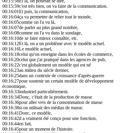
00:15:58
Et là, on pourrait se dire,
00:15:59
c'est très bien, on va faire de la communication.
00:16:01
Et puis, la communication,
00:16:04
ça va permettre de relier tout le monde,
00:16:05
comme on l'a vu là,
00:16:07
de parler au plus grand nombre,
00:16:08
comme on l'a vu dans le sondage,
00:16:10
de se faire mieux connaître, etc.
00:16:12
Et là, on a un problème avec le modèle actuel.
00:16:16
Le modèle actuel,
00:16:18
celui qu'on enseigne dans les écoles de commerce,
00:16:20
celui que j'ai pratiqué dans les agences de pub,
00:16:22
c'est globalement un modèle qui est né
00:16:23
au milieu du siècle dernier,
00:16:25
dans un contexte de croissance d'après-guerre
00:16:27
pour soutenir un certain modèle de développement
économique,
00:16:33
industriel particulièrement.
00:16:34
Donc, c'était de la production de masse
00:16:36
pour aller vers de la consommation de masse
00:16:38
si on utilisait des médias de masse.
00:16:41
Donc, ce modèle,
00:16:42
il a vraiment été conçu pour une fonction,
00:16:44
en fait,
00:16:45
pour un moment de l'histoire.