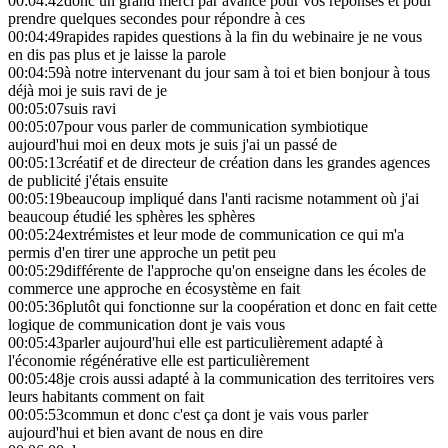
00:04:42
donc un grand merci par avance pour vos réponses et pour
prendre quelques secondes pour répondre à ces
00:04:49
rapides rapides questions à la fin du webinaire je ne vous
en dis pas plus et je laisse la parole
00:04:59
à notre intervenant du jour sam à toi et bien bonjour à tous
déjà moi je suis ravi de je
00:05:07
suis ravi
00:05:07
pour vous parler de communication symbiotique
aujourd'hui moi en deux mots je suis j'ai un passé de
00:05:13
créatif et de directeur de création dans les grandes agences
de publicité j'étais ensuite
00:05:19
beaucoup impliqué dans l'anti racisme notamment où j'ai
beaucoup étudié les sphères les sphères
00:05:24
extrémistes et leur mode de communication ce qui m'a
permis d'en tirer une approche un petit peu
00:05:29
différente de l'approche qu'on enseigne dans les écoles de
commerce une approche en écosystème en fait
00:05:36
plutôt qui fonctionne sur la coopération et donc en fait cette
logique de communication dont je vais vous
00:05:43
parler aujourd'hui elle est particulièrement adapté à
l'économie régénérative elle est particulièrement
00:05:48
je crois aussi adapté à la communication des territoires vers
leurs habitants comment on fait
00:05:53
commun et donc c'est ça dont je vais vous parler
aujourd'hui et bien avant de nous en dire