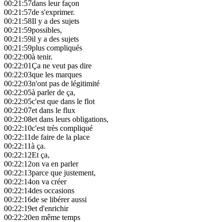
00:21:57
dans leur façon
00:21:57
de s'exprimer.
00:21:58
Il y a des sujets
00:21:59
possibles,
00:21:59
il y a des sujets
00:21:59
plus compliqués
00:22:00
à tenir.
00:22:01
Ça ne veut pas dire
00:22:03
que les marques
00:22:03
n'ont pas de légitimité
00:22:05
à parler de ça,
00:22:05
c'est que dans le flot
00:22:07
et dans le flux
00:22:08
et dans leurs obligations,
00:22:10
c'est très compliqué
00:22:11
de faire de la place
00:22:11
à ça.
00:22:12
Et ça,
00:22:12
on va en parler
00:22:13
parce que justement,
00:22:14
on va créer
00:22:14
des occasions
00:22:16
de se libérer aussi
00:22:19
et d'enrichir
00:22:20
en même temps