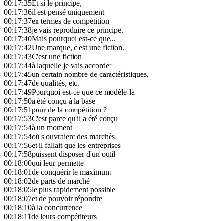
00:17:35
Et si le principe,
00:17:36
il est pensé uniquement
00:17:37
en termes de compétition,
00:17:38
je vais reproduire ce principe.
00:17:40
Mais pourquoi est-ce que...
00:17:42
Une marque, c'est une fiction.
00:17:43
C'est une fiction
00:17:44
à laquelle je vais accorder
00:17:45
un certain nombre de caractéristiques,
00:17:47
de qualités, etc.
00:17:49
Pourquoi est-ce que ce modèle-là
00:17:50
a été conçu à la base
00:17:51
pour de la compétition ?
00:17:53
C'est parce qu'il a été conçu
00:17:54
à un moment
00:17:54
où s'ouvraient des marchés
00:17:56
et il fallait que les entreprises
00:17:58
puissent disposer d'un outil
00:18:00
qui leur permette
00:18:01
de conquérir le maximum
00:18:02
de parts de marché
00:18:05
le plus rapidement possible
00:18:07
et de pouvoir répondre
00:18:10
à la concurrence
00:18:11
de leurs compétiteurs