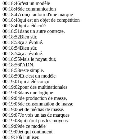
00:18:46
c'est un modèle
00:18:46
de communication
00:18:47
conçu autour d'une marque
00:18:48
qui est un objet de compétition
00:18:49
qui a été créé
00:18:51
dans un autre contexte.
00:18:52
Bien sûr,
00:18:53
ça a évolué.
00:18:54
Bien sûr,
00:18:54
ça a évolué.
00:18:55
Mais le noyau dur,
00:18:56
l'ADN,
00:18:58
reste simple.
00:18:59
Et c'est un modèle
00:19:01
qui a été conçu
00:19:02
pour des multinationales
00:19:03
dans une logique
00:19:04
de production de masse,
00:19:05
de consommation de masse
00:19:06
et de médias de masse.
00:19:07
Je vois un tas de marques
00:19:08
qui n'ont pas les moyens
00:19:09
de ce modèle
00:19:09
et qui continuent
00:19:10
à l'utiliser.