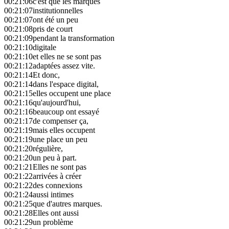
00:21:06
c'est que les marques
00:21:07
institutionnelles
00:21:07
ont été un peu
00:21:08
pris de court
00:21:09
pendant la transformation
00:21:10
digitale
00:21:10
et elles ne se sont pas
00:21:12
adaptées assez vite.
00:21:14
Et donc,
00:21:14
dans l'espace digital,
00:21:15
elles occupent une place
00:21:16
qu'aujourd'hui,
00:21:16
beaucoup ont essayé
00:21:17
de compenser ça,
00:21:19
mais elles occupent
00:21:19
une place un peu
00:21:20
régulière,
00:21:20
un peu à part.
00:21:21
Elles ne sont pas
00:21:22
arrivées à créer
00:21:22
des connexions
00:21:24
aussi intimes
00:21:25
que d'autres marques.
00:21:28
Elles ont aussi
00:21:29
un problème