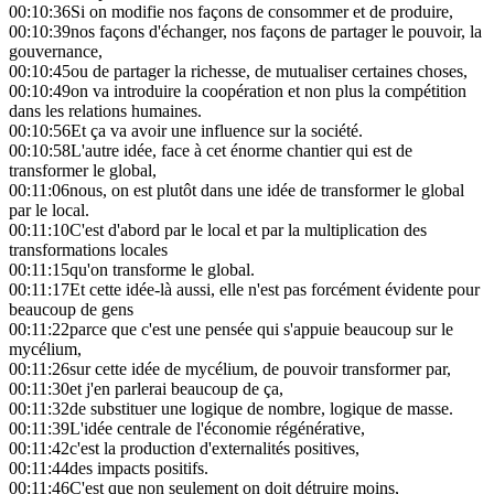
00:10:36
Si on modifie nos façons de consommer et de produire,
00:10:39
nos façons d'échanger, nos façons de partager le pouvoir, la
gouvernance,
00:10:45
ou de partager la richesse, de mutualiser certaines choses,
00:10:49
on va introduire la coopération et non plus la compétition
dans les relations humaines.
00:10:56
Et ça va avoir une influence sur la société.
00:10:58
L'autre idée, face à cet énorme chantier qui est de
transformer le global,
00:11:06
nous, on est plutôt dans une idée de transformer le global
par le local.
00:11:10
C'est d'abord par le local et par la multiplication des
transformations locales
00:11:15
qu'on transforme le global.
00:11:17
Et cette idée-là aussi, elle n'est pas forcément évidente pour
beaucoup de gens
00:11:22
parce que c'est une pensée qui s'appuie beaucoup sur le
mycélium,
00:11:26
sur cette idée de mycélium, de pouvoir transformer par,
00:11:30
et j'en parlerai beaucoup de ça,
00:11:32
de substituer une logique de nombre, logique de masse.
00:11:39
L'idée centrale de l'économie régénérative,
00:11:42
c'est la production d'externalités positives,
00:11:44
des impacts positifs.
00:11:46
C'est que non seulement on doit détruire moins,