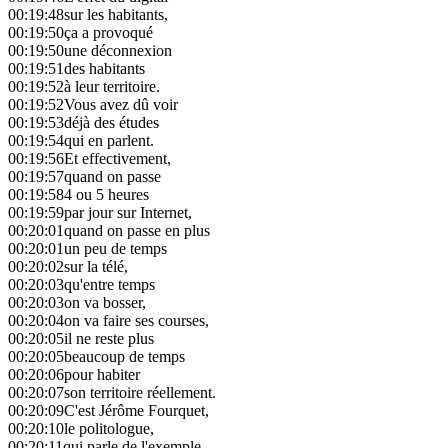
00:19:48
sur les habitants,
00:19:50
ça a provoqué
00:19:50
une déconnexion
00:19:51
des habitants
00:19:52
à leur territoire.
00:19:52
Vous avez dû voir
00:19:53
déjà des études
00:19:54
qui en parlent.
00:19:56
Et effectivement,
00:19:57
quand on passe
00:19:58
4 ou 5 heures
00:19:59
par jour sur Internet,
00:20:01
quand on passe en plus
00:20:01
un peu de temps
00:20:02
sur la télé,
00:20:03
qu'entre temps
00:20:03
on va bosser,
00:20:04
on va faire ses courses,
00:20:05
il ne reste plus
00:20:05
beaucoup de temps
00:20:06
pour habiter
00:20:07
son territoire réellement.
00:20:09
C'est Jérôme Fourquet,
00:20:10
le politologue,
00:20:11
qui parle de l'exemple