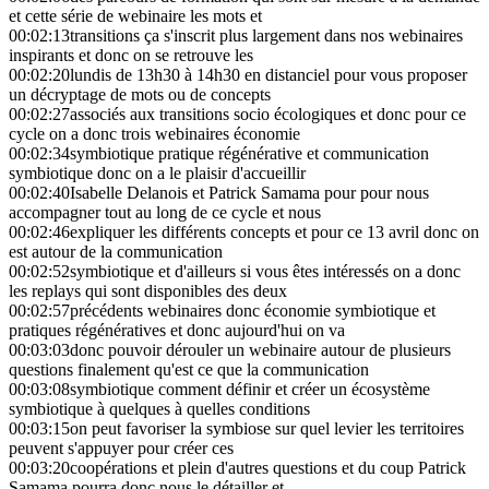
et cette série de webinaire les mots et
00:02:13
transitions ça s'inscrit plus largement dans nos webinaires
inspirants et donc on se retrouve les
00:02:20
lundis de 13h30 à 14h30 en distanciel pour vous proposer
un décryptage de mots ou de concepts
00:02:27
associés aux transitions socio écologiques et donc pour ce
cycle on a donc trois webinaires économie
00:02:34
symbiotique pratique régénérative et communication
symbiotique donc on a le plaisir d'accueillir
00:02:40
Isabelle Delanois et Patrick Samama pour pour nous
accompagner tout au long de ce cycle et nous
00:02:46
expliquer les différents concepts et pour ce 13 avril donc on
est autour de la communication
00:02:52
symbiotique et d'ailleurs si vous êtes intéressés on a donc
les replays qui sont disponibles des deux
00:02:57
précédents webinaires donc économie symbiotique et
pratiques régénératives et donc aujourd'hui on va
00:03:03
donc pouvoir dérouler un webinaire autour de plusieurs
questions finalement qu'est ce que la communication
00:03:08
symbiotique comment définir et créer un écosystème
symbiotique à quelques à quelles conditions
00:03:15
on peut favoriser la symbiose sur quel levier les territoires
peuvent s'appuyer pour créer ces
00:03:20
coopérations et plein d'autres questions et du coup Patrick
Samama pourra donc nous le détailler et