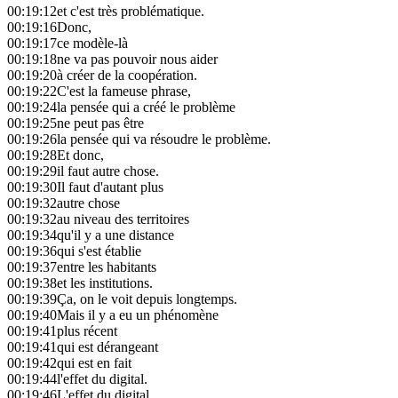
00:19:12
et c'est très problématique.
00:19:16
Donc,
00:19:17
ce modèle-là
00:19:18
ne va pas pouvoir nous aider
00:19:20
à créer de la coopération.
00:19:22
C'est la fameuse phrase,
00:19:24
la pensée qui a créé le problème
00:19:25
ne peut pas être
00:19:26
la pensée qui va résoudre le problème.
00:19:28
Et donc,
00:19:29
il faut autre chose.
00:19:30
Il faut d'autant plus
00:19:32
autre chose
00:19:32
au niveau des territoires
00:19:34
qu'il y a une distance
00:19:36
qui s'est établie
00:19:37
entre les habitants
00:19:38
et les institutions.
00:19:39
Ça, on le voit depuis longtemps.
00:19:40
Mais il y a eu un phénomène
00:19:41
plus récent
00:19:41
qui est dérangeant
00:19:42
qui est en fait
00:19:44
l'effet du digital.
00:19:46
L'effet du digital