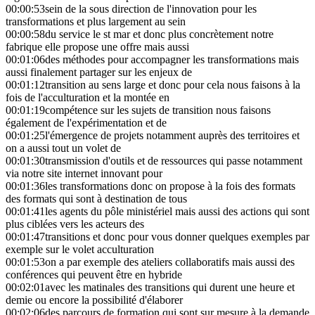
00:00:53
sein de la sous direction de l'innovation pour les
transformations et plus largement au sein
00:00:58
du service le st mar et donc plus concrètement notre
fabrique elle propose une offre mais aussi
00:01:06
des méthodes pour accompagner les transformations mais
aussi finalement partager sur les enjeux de
00:01:12
transition au sens large et donc pour cela nous faisons à la
fois de l'acculturation et la montée en
00:01:19
compétence sur les sujets de transition nous faisons
également de l'expérimentation et de
00:01:25
l'émergence de projets notamment auprès des territoires et
on a aussi tout un volet de
00:01:30
transmission d'outils et de ressources qui passe notamment
via notre site internet innovant pour
00:01:36
les transformations donc on propose à la fois des formats
des formats qui sont à destination de tous
00:01:41
les agents du pôle ministériel mais aussi des actions qui sont
plus ciblées vers les acteurs des
00:01:47
transitions et donc pour vous donner quelques exemples par
exemple sur le volet acculturation
00:01:53
on a par exemple des ateliers collaboratifs mais aussi des
conférences qui peuvent être en hybride
00:02:01
avec les matinales des transitions qui durent une heure et
demie ou encore la possibilité d'élaborer
00:02:06
des parcours de formation qui sont sur mesure à la demande