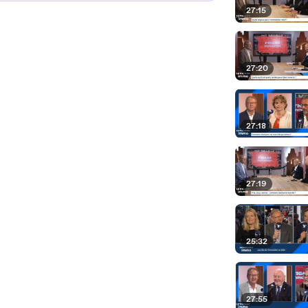
27:15
27:20
27:18
27:19
25:32
27:55