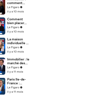
comment
faire les bons
Le Figaro
choix dans un
il y a 10 mois
contexte
d'instabilité ?
Comment
bien placer
son argent
Le Figaro
dans
il y a 10 mois
l'immobilier ?
La maison
individuelle et
les conditions
Le Figaro
de
il y a 10 mois
financement
Immobilier : le
marché des
châteaux en
Le Figaro
plein
il y a 11 mois
renouveau
Paris Ile-de-
France :
comment
Le Figaro
réussir son
il y a 11 mois
projet
immobilier ?