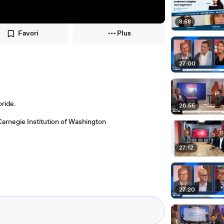
8:58
Favori
Plus
27:00
oride.
26:55
arnegie Institution of Washington
27:12
27:20