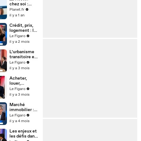
chez soi :
comment
Planet.fr
adapter mon
il y a 1 an
logement ?
Crédit, prix,
logement : la
nouvelle
Le Figaro
donne
il y a 2 mois
immobilière
L’urbanisme
transitoire et
les tiers-lieux
Le Figaro
: quand la ville
il y a 3 mois
s'invente
entre deux
Acheter,
vies
louer,
emprunter :
Le Figaro
les freins et
il y a 3 mois
les
opportunités
Marché
immobilier :
"Pour
Le Figaro
l'instant, ça
il y a 4 mois
tient"
Les enjeux et
les défis dans