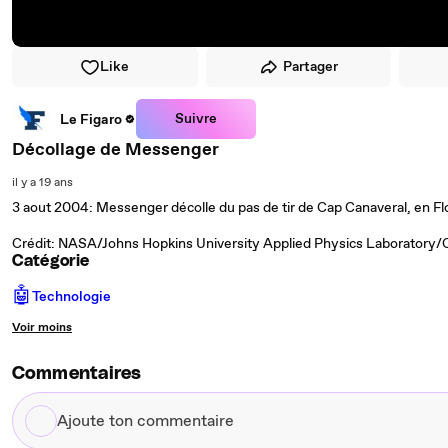
Like
Partager
Suivre
Le Figaro
Décollage de Messenger
il y a 19 ans
3 aout 2004: Messenger décolle du pas de tir de Cap Canaveral, en Fl
Crédit: NASA/Johns Hopkins University Applied Physics Laboratory/C
Catégorie
🤖
Technologie
Voir moins
Commentaires
Ajoute
ton