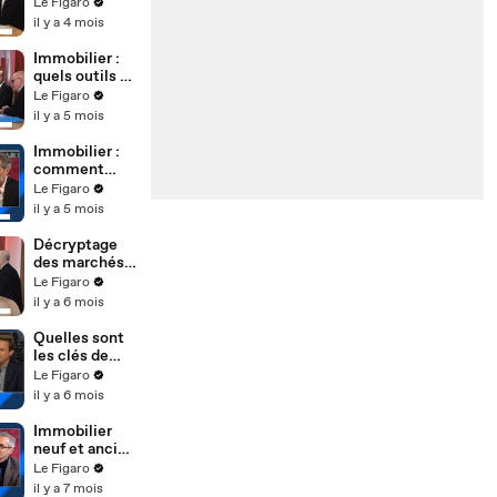
l'immobilier
Le Figaro
neuf
il y a 4 mois
Immobilier :
quels outils et
quels leviers
Le Figaro
pour bien
il y a 5 mois
investir ?
Immobilier :
comment
évoluent les
Le Figaro
marchés
il y a 5 mois
parisiens ?
Décryptage
des marchés
et des
Le Figaro
conditions
il y a 6 mois
d’emprunt
Quelles sont
les clés de
l’immobilier
Le Figaro
en 2026 ?
il y a 6 mois
Immobilier
neuf et ancien
: entre retour
Le Figaro
de confiance
il y a 7 mois