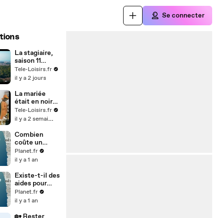
Se connecter
tions
La stagiaire,
saison 11
(France 3)
Tele-Loisirs.fr
il y a 2 jours
La mariée
était en noir
(bande-
Tele-Loisirs.fr
annonce)
il y a 2 semaines
Combien
coûte un
séjour pour
Planet.fr
les aidants et
il y a 1 an
leurs proches
? 💰🏖️
Existe-t-il des
aides pour
permettre aux
Planet.fr
aidés de partir
il y a 1 an
en vacances ?
🏖️💙
🏡 Rester