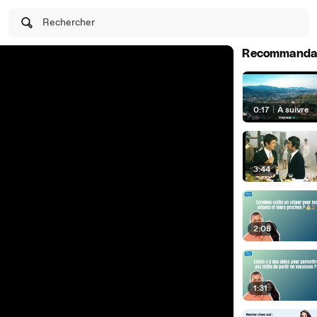
Rechercher
Recommanda
0:17
|
À suivre
3:44
2:08
1:31