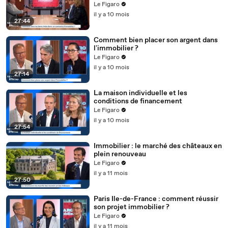
Le Figaro
il y a 10 mois
27:44
Comment bien placer son argent dans
l'immobilier ?
Le Figaro
il y a 10 mois
27:14
La maison individuelle et les
conditions de financement
Le Figaro
il y a 10 mois
27:54
Immobilier : le marché des châteaux en
plein renouveau
Le Figaro
il y a 11 mois
27:50
Paris Ile-de-France : comment réussir
son projet immobilier ?
Le Figaro
il y a 11 mois