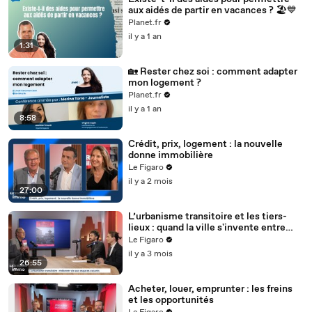
aux aidés de partir en vacances ? 🏖️💙
Planet.fr
il y a 1 an
1:31
🏡 Rester chez soi : comment adapter
mon logement ?
Planet.fr
il y a 1 an
8:58
Crédit, prix, logement : la nouvelle
donne immobilière
Le Figaro
il y a 2 mois
27:00
L’urbanisme transitoire et les tiers-
lieux : quand la ville s'invente entre
deux vies
Le Figaro
il y a 3 mois
26:55
Acheter, louer, emprunter : les freins
et les opportunités