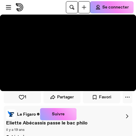
Passer au player
Passer au contenu principal
Se connecter
1
Partager
Favori
Suivre
Le Figaro
Eliette Abécassis passe le bac philo
il y a 19 ans