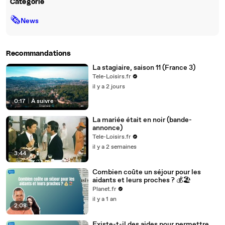
Catégorie
🗞
News
Recommandations
La stagiaire, saison 11 (France 3)
Tele-Loisirs.fr
il y a 2 jours
0:17
|
À suivre
La mariée était en noir (bande-
annonce)
Tele-Loisirs.fr
il y a 2 semaines
3:44
Combien coûte un séjour pour les
aidants et leurs proches ? 💰🏖️
Planet.fr
il y a 1 an
2:08
Existe-t-il des aides pour permettre