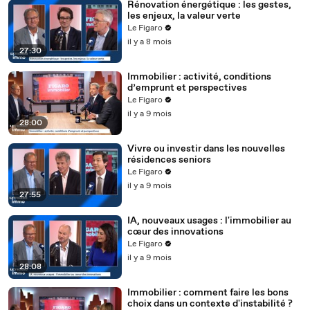
Rénovation énergétique : les gestes,
les enjeux, la valeur verte
Le Figaro
il y a 8 mois
27:30
Immobilier : activité, conditions
d’emprunt et perspectives
Le Figaro
il y a 9 mois
28:00
Vivre ou investir dans les nouvelles
résidences seniors
Le Figaro
il y a 9 mois
27:55
IA, nouveaux usages : l'immobilier au
cœur des innovations
Le Figaro
il y a 9 mois
28:08
Immobilier : comment faire les bons
choix dans un contexte d'instabilité ?