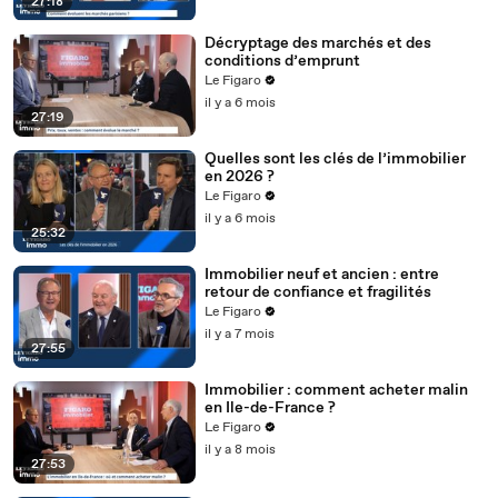
27:18
Décryptage des marchés et des
conditions d’emprunt
Le Figaro
il y a 6 mois
27:19
Quelles sont les clés de l’immobilier
en 2026 ?
Le Figaro
il y a 6 mois
25:32
Immobilier neuf et ancien : entre
retour de confiance et fragilités
Le Figaro
il y a 7 mois
27:55
Immobilier : comment acheter malin
en Ile-de-France ?
Le Figaro
il y a 8 mois
27:53