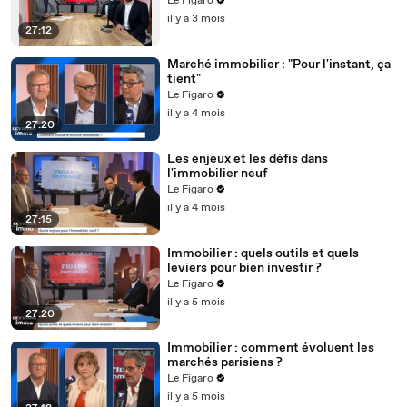
Le Figaro
il y a 3 mois
27:12
Marché immobilier : "Pour l'instant, ça
tient"
Le Figaro
il y a 4 mois
27:20
Les enjeux et les défis dans
l'immobilier neuf
Le Figaro
il y a 4 mois
27:15
Immobilier : quels outils et quels
leviers pour bien investir ?
Le Figaro
il y a 5 mois
27:20
Immobilier : comment évoluent les
marchés parisiens ?
Le Figaro
il y a 5 mois