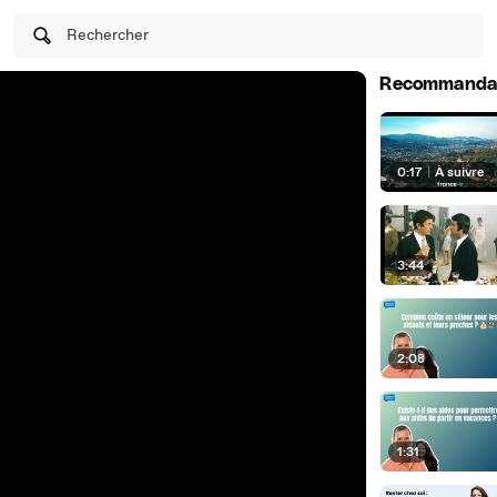
Rechercher
Recommanda
0:17
|
À suivre
3:44
2:08
1:31