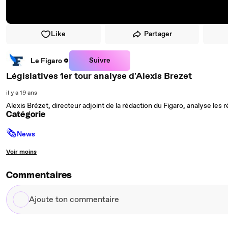
Like
Partager
Suivre
Le Figaro
Législatives 1er tour analyse d'Alexis Brezet
il y a 19 ans
Alexis Brézet, directeur adjoint de la rédaction du Figaro, analyse les r
Catégorie
🗞
News
Voir moins
Commentaires
Ajoute
ton
commentaire