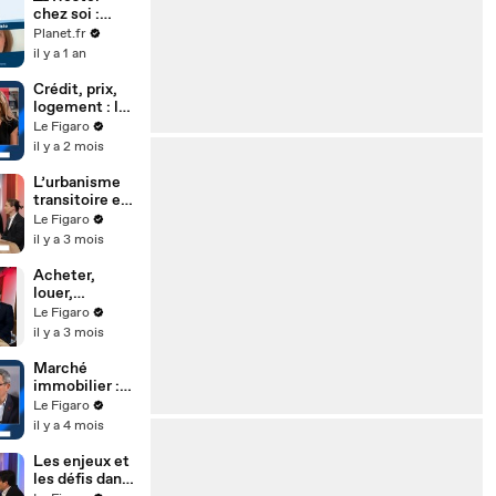
chez soi :
comment
Planet.fr
adapter mon
il y a 1 an
logement ?
Crédit, prix,
logement : la
nouvelle
Le Figaro
donne
il y a 2 mois
immobilière
L’urbanisme
transitoire et
les tiers-lieux
Le Figaro
: quand la ville
il y a 3 mois
s'invente
entre deux
Acheter,
vies
louer,
emprunter :
Le Figaro
les freins et
il y a 3 mois
les
opportunités
Marché
immobilier :
"Pour
Le Figaro
l'instant, ça
il y a 4 mois
tient"
Les enjeux et
les défis dans