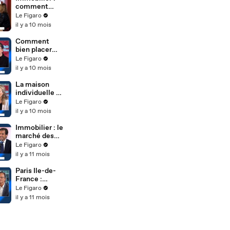
comment
faire les bons
Le Figaro
choix dans un
il y a 10 mois
contexte
d'instabilité ?
Comment
bien placer
son argent
Le Figaro
dans
il y a 10 mois
l'immobilier ?
La maison
individuelle et
les conditions
Le Figaro
de
il y a 10 mois
financement
Immobilier : le
marché des
châteaux en
Le Figaro
plein
il y a 11 mois
renouveau
Paris Ile-de-
France :
comment
Le Figaro
réussir son
il y a 11 mois
projet
immobilier ?