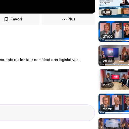
8:58
Favori
Plus
27:00
ésultats du 1er tour des élections législatives.
26:55
27:12
27:20