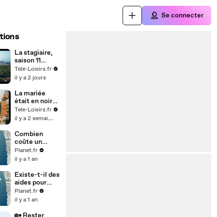
Se connecter
tions
La stagiaire,
saison 11
(France 3)
Tele-Loisirs.fr
il y a 2 jours
La mariée
était en noir
(bande-
Tele-Loisirs.fr
annonce)
il y a 2 semaines
Combien
coûte un
séjour pour
Planet.fr
les aidants et
il y a 1 an
leurs proches
? 💰🏖️
Existe-t-il des
aides pour
permettre aux
Planet.fr
aidés de partir
il y a 1 an
en vacances ?
🏖️💙
🏡 Rester