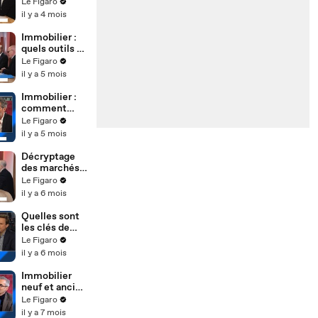
l'immobilier
Le Figaro
neuf
il y a 4 mois
Immobilier :
quels outils et
quels leviers
Le Figaro
pour bien
il y a 5 mois
investir ?
Immobilier :
comment
évoluent les
Le Figaro
marchés
il y a 5 mois
parisiens ?
Décryptage
des marchés
et des
Le Figaro
conditions
il y a 6 mois
d’emprunt
Quelles sont
les clés de
l’immobilier
Le Figaro
en 2026 ?
il y a 6 mois
Immobilier
neuf et ancien
: entre retour
Le Figaro
de confiance
il y a 7 mois