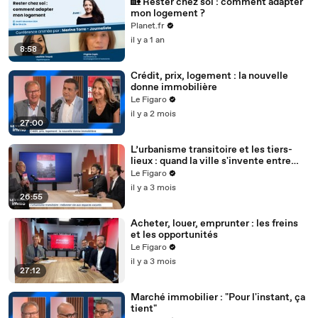
🏡 Rester chez soi : comment adapter
mon logement ?
Planet.fr
il y a 1 an
8:58
Crédit, prix, logement : la nouvelle
donne immobilière
Le Figaro
il y a 2 mois
27:00
L’urbanisme transitoire et les tiers-
lieux : quand la ville s'invente entre
deux vies
Le Figaro
il y a 3 mois
26:55
Acheter, louer, emprunter : les freins
et les opportunités
Le Figaro
il y a 3 mois
27:12
Marché immobilier : "Pour l'instant, ça
tient"