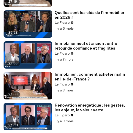
27:19
Quelles sont les clés de l’immobilier
en 2026 ?
Le Figaro
il y a 6 mois
25:32
Immobilier neuf et ancien : entre
retour de confiance et fragilités
Le Figaro
il y a 7 mois
27:55
Immobilier : comment acheter malin
en Ile-de-France ?
Le Figaro
il y a 8 mois
27:53
Rénovation énergétique : les gestes,
les enjeux, la valeur verte
Le Figaro
il y a 8 mois
27:30