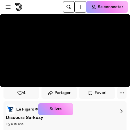
Passer au player
Passer au contenu principal
Se connecter
4
Partager
Favori
Suivre
Le Figaro
Discours Sarkozy
il y a 19 ans