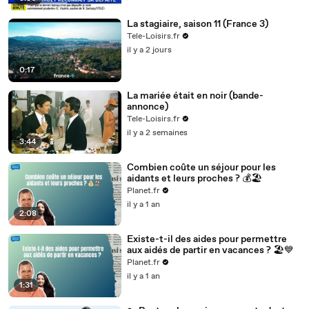
La stagiaire, saison 11 (France 3)
Tele-Loisirs.fr
il y a 2 jours
0:17
La mariée était en noir (bande-
annonce)
Tele-Loisirs.fr
il y a 2 semaines
3:44
Combien coûte un séjour pour les
aidants et leurs proches ? 💰🏖️
Planet.fr
il y a 1 an
2:08
Existe-t-il des aides pour permettre
aux aidés de partir en vacances ? 🏖️💙
Planet.fr
il y a 1 an
1:31