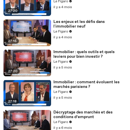
Le Figaro
il y a 4 mois
27:20
Les enjeux et les défis dans
l'immobilier neuf
Le Figaro
il y a 4 mois
27:15
Immobilier : quels outils et quels
leviers pour bien investir ?
Le Figaro
il y a 5 mois
27:20
Immobilier : comment évoluent les
marchés parisiens ?
Le Figaro
il y a 5 mois
27:18
Décryptage des marchés et des
conditions d’emprunt
Le Figaro
il y a 6 mois