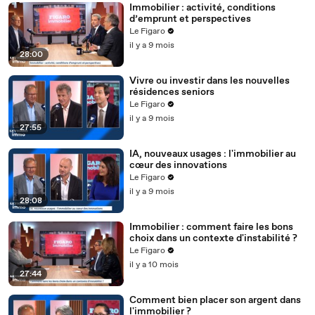
Immobilier : activité, conditions
d’emprunt et perspectives
Le Figaro
il y a 9 mois
28:00
Vivre ou investir dans les nouvelles
résidences seniors
Le Figaro
il y a 9 mois
27:55
IA, nouveaux usages : l'immobilier au
cœur des innovations
Le Figaro
il y a 9 mois
28:08
Immobilier : comment faire les bons
choix dans un contexte d'instabilité ?
Le Figaro
il y a 10 mois
27:44
Comment bien placer son argent dans
l'immobilier ?