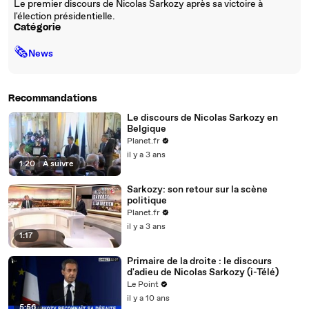
Le premier discours de Nicolas Sarkozy après sa victoire à
l'élection présidentielle.
Catégorie
🗞
News
Recommandations
Le discours de Nicolas Sarkozy en
Belgique
Planet.fr
il y a 3 ans
1:20
|
À suivre
Sarkozy: son retour sur la scène
politique
Planet.fr
il y a 3 ans
1:17
Primaire de la droite : le discours
d'adieu de Nicolas Sarkozy (i-Télé)
Le Point
il y a 10 ans
5:56