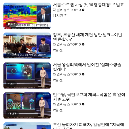
서울·수도권 사상 첫 ‘폭염중대경보’ 발효
채널A 뉴스TOP10
15시간 전
6:57
정부, 부동산 세제 개편 방안 발표…이번
엔 통할까?
채널A 뉴스TOP10
2일 전
12:13
서울 왕십리역에서 벌어진 ‘심폐소생술
릴레이’
채널A 뉴스TOP10
2일 전
1:32
민주당, 국민보고회 개최…국힘은 靑 앞에
서 최고위
채널A 뉴스TOP10
2일 전
17:57
부산 돌려차기 피해자, 김용민에 “지옥에