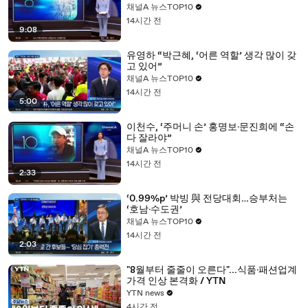
채널A 뉴스TOP10
14시간 전
9:08
유영하 “박근혜, ‘어른 역할’ 생각 많이 갖
고 있어”
채널A 뉴스TOP10
14시간 전
5:00
이천수, ‘주머니 손’ 홍명보·문진희에 “손
다 잘라야”
채널A 뉴스TOP10
14시간 전
2:33
‘0.99%p’ 박빙 與 전당대회…승부처는
‘호남·수도권’
채널A 뉴스TOP10
14시간 전
2:03
"8월부터 줄줄이 오른다"...식품·패션업계
가격 인상 본격화 / YTN
YTN news
4시간 전