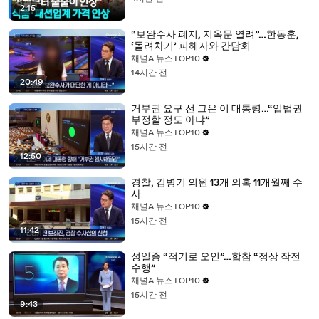
2:15
“보완수사 폐지, 지옥문 열려”…한동훈,
‘돌려차기’ 피해자와 간담회
채널A 뉴스TOP10
14시간 전
20:49
거부권 요구 선 그은 이 대통령…“입법권
부정할 정도 아냐”
채널A 뉴스TOP10
15시간 전
12:50
경찰, 김병기 의원 13개 의혹 11개월째 수
사
채널A 뉴스TOP10
15시간 전
11:42
성일종 “적기로 오인”…합참 “정상 작전
수행”
채널A 뉴스TOP10
15시간 전
9:43