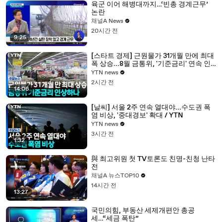
육군 이어 해병대까지…‘빈총 경계근무’
논란
채널A News
20시간 전
9:25
[스타트 경제] 근원물가 31개월 만에 최대
폭 상승...8월 금통위, '기준금리' 연속 인
상하나 / YTN
YTN news
2시간 전
14:06
[날씨] 서울 2주 연속 열대야...수도권 폭
염 비상, '중대경보' 확대 / YTN
YTN news
3시간 전
1:32
與 최고위원 첫 TV토론도 친명-친청 난타
전
채널A 뉴스TOP10
14시간 전
13:27
국민의힘, 부동산 세제개편안 총공
세…“세금 폭탄”