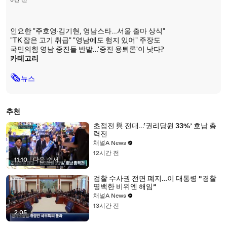
3년 전
인요한 "주호영·김기현, 영남스타…서울 출마 상식"
"TK 잡은 고기 취급" "영남에도 험지 있어" 주장도
국민의힘 영남 중진들 반발…'중진 용퇴론'이 낫다?
카테고리
🗞
뉴스
추천
초접전 與 전대…‘권리당원 33%’ 호남 총
력전
채널A News
12시간 전
11:10
|
다음 순서
검찰 수사권 전면 폐지…이 대통령 “경찰
명백한 비위엔 해임”
채널A News
13시간 전
2:05