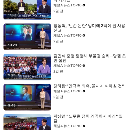
나 가세요”
채널A 뉴스TOP10
2일 전
14:25
장동혁, ‘빈손 논란’ 방미에 2억여 원 사용
신고
채널A 뉴스TOP10
2일 전
10:29
김민석 충청·정청래 부울경 승리…당권 초
반 접전
채널A 뉴스TOP10
2일 전
9:26
천하람 “안규백 의혹, 끝까지 파헤칠 것”
채널A 뉴스TOP10
2일 전
9:43
곽상언 “노무현 정치 왜곡하지 마라” 일
갈
채널A 뉴스TOP10