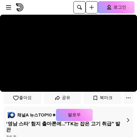
플레이어로 건너뛰기
본문으로 건너뛰기
로그인
좋아요
공유
북마크
팔로우
채널A 뉴스TOP10
‘영남 스타’ 험지 출마론에…“TK는 잡은 고기 취급” 발
끈