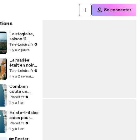
Se connecter
tions
La stagiaire,
saison 11
(France 3)
Tele-Loisirs.fr
il y a 2 jours
La mariée
était en noir
(bande-
Tele-Loisirs.fr
annonce)
il y a 2 semaines
Combien
coûte un
séjour pour
Planet.fr
les aidants et
il y a 1 an
leurs proches
? 💰🏖️
Existe-t-il des
aides pour
permettre aux
Planet.fr
aidés de partir
il y a 1 an
en vacances ?
🏖️💙
🏡 Rester