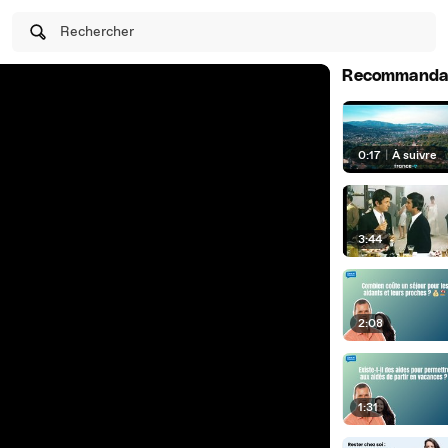
Rechercher
Recommanda
0:17
|
À suivre
3:44
2:08
1:31