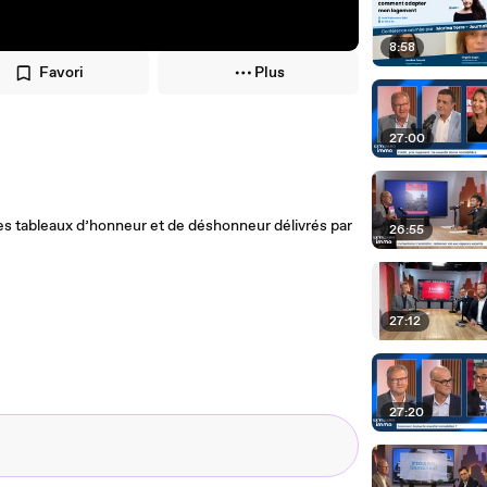
8:58
Favori
Plus
27:00
es tableaux d’honneur et de déshonneur délivrés par
26:55
27:12
27:20