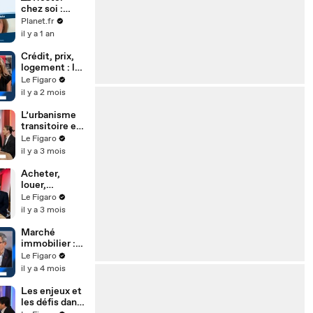
chez soi :
comment
Planet.fr
adapter mon
il y a 1 an
logement ?
Crédit, prix,
logement : la
nouvelle
Le Figaro
donne
il y a 2 mois
immobilière
L’urbanisme
transitoire et
les tiers-lieux
Le Figaro
: quand la ville
il y a 3 mois
s'invente
entre deux
Acheter,
vies
louer,
emprunter :
Le Figaro
les freins et
il y a 3 mois
les
opportunités
Marché
immobilier :
"Pour
Le Figaro
l'instant, ça
il y a 4 mois
tient"
Les enjeux et
les défis dans