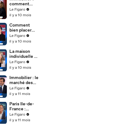
comment
faire les bons
Le Figaro
choix dans un
il y a 10 mois
contexte
d'instabilité ?
Comment
bien placer
son argent
Le Figaro
dans
il y a 10 mois
l'immobilier ?
La maison
individuelle et
les conditions
Le Figaro
de
il y a 10 mois
financement
Immobilier : le
marché des
châteaux en
Le Figaro
plein
il y a 11 mois
renouveau
Paris Ile-de-
France :
comment
Le Figaro
réussir son
il y a 11 mois
projet
immobilier ?