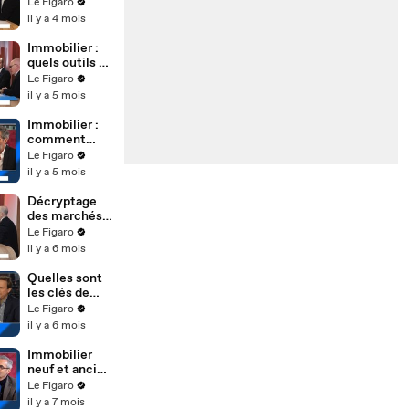
l'immobilier
Le Figaro
neuf
il y a 4 mois
Immobilier :
quels outils et
quels leviers
Le Figaro
pour bien
il y a 5 mois
investir ?
Immobilier :
comment
évoluent les
Le Figaro
marchés
il y a 5 mois
parisiens ?
Décryptage
des marchés
et des
Le Figaro
conditions
il y a 6 mois
d’emprunt
Quelles sont
les clés de
l’immobilier
Le Figaro
en 2026 ?
il y a 6 mois
Immobilier
neuf et ancien
: entre retour
Le Figaro
de confiance
il y a 7 mois