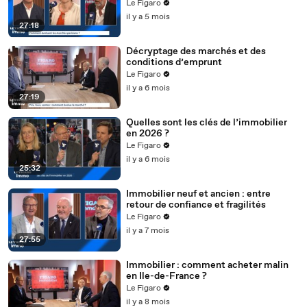
Le Figaro
il y a 5 mois
27:18
Décryptage des marchés et des
conditions d’emprunt
Le Figaro
il y a 6 mois
27:19
Quelles sont les clés de l’immobilier
en 2026 ?
Le Figaro
il y a 6 mois
25:32
Immobilier neuf et ancien : entre
retour de confiance et fragilités
Le Figaro
il y a 7 mois
27:55
Immobilier : comment acheter malin
en Ile-de-France ?
Le Figaro
il y a 8 mois