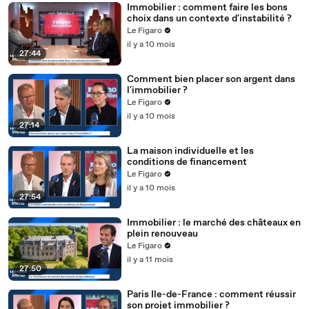
Immobilier : comment faire les bons
choix dans un contexte d'instabilité ?
Le Figaro
il y a 10 mois
27:44
Comment bien placer son argent dans
l'immobilier ?
Le Figaro
il y a 10 mois
27:14
La maison individuelle et les
conditions de financement
Le Figaro
il y a 10 mois
27:54
Immobilier : le marché des châteaux en
plein renouveau
Le Figaro
il y a 11 mois
27:50
Paris Ile-de-France : comment réussir
son projet immobilier ?