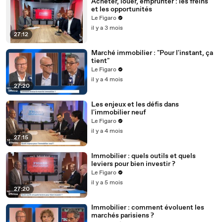
Acheter, louer, emprunter : les freins
et les opportunités
Le Figaro
il y a 3 mois
27:12
Marché immobilier : "Pour l'instant, ça
tient"
Le Figaro
il y a 4 mois
27:20
Les enjeux et les défis dans
l'immobilier neuf
Le Figaro
il y a 4 mois
27:15
Immobilier : quels outils et quels
leviers pour bien investir ?
Le Figaro
il y a 5 mois
27:20
Immobilier : comment évoluent les
marchés parisiens ?