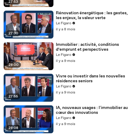
27:53
Rénovation énergétique : les gestes,
les enjeux, la valeur verte
Le Figaro
il y a 8 mois
27:30
Immobilier : activité, conditions
d’emprunt et perspectives
Le Figaro
il y a 9 mois
28:00
Vivre ou investir dans les nouvelles
résidences seniors
Le Figaro
il y a 9 mois
27:55
IA, nouveaux usages : l'immobilier au
cœur des innovations
Le Figaro
il y a 9 mois
28:08