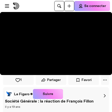
Passer au player
Passer au contenu principal
Se connecter
1
Partager
Favori
Suivre
Le Figaro
Société Générale : la réaction de François Fillon
il y a 19 ans