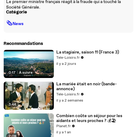
Le premier ministre français réagit à la fraude qui a touché la
Société Générale.
Catégorie
🗞
News
Recommandations
La stagiaire, saison 11 (France 3)
Tele-Loisirs.fr
il y a 2 jours
0:17
|
À suivre
La mariée était en noir (bande-
annonce)
Tele-Loisirs.fr
il y a 2 semaines
3:44
Combien coûte un séjour pour les
aidants et leurs proches ? 💰🏖️
Planet.fr
il y a 1 an
2:08