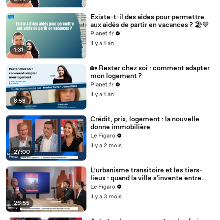
Existe-t-il des aides pour permettre
aux aidés de partir en vacances ? 🏖️💙
Planet.fr
il y a 1 an
1:31
🏡 Rester chez soi : comment adapter
mon logement ?
Planet.fr
il y a 1 an
8:58
Crédit, prix, logement : la nouvelle
donne immobilière
Le Figaro
il y a 2 mois
27:00
L’urbanisme transitoire et les tiers-
lieux : quand la ville s'invente entre
deux vies
Le Figaro
il y a 3 mois
26:55