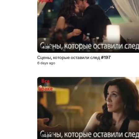
4:38
Сцены, которые оставили след #197
6 days ago
10:54