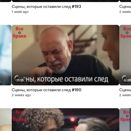
Сцены, которые оставили след #193
Сцены
1 week ago
2 week
11:15
5:3
Сцены, которые оставили след #190
Сцены
2 weeks ago
2 week