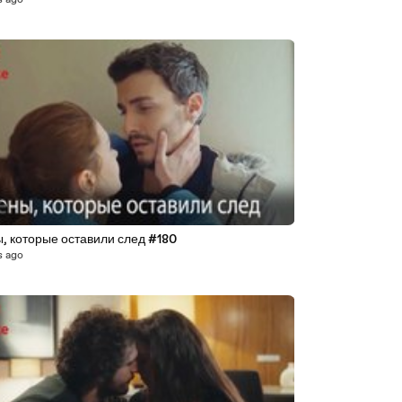
s ago
8
, которые оставили след #180
s ago