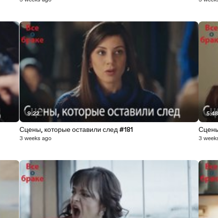
3 weeks ago
3 week
9:22
5:4
Сцены, которые оставили след #181
Сцены
3 weeks ago
3 week