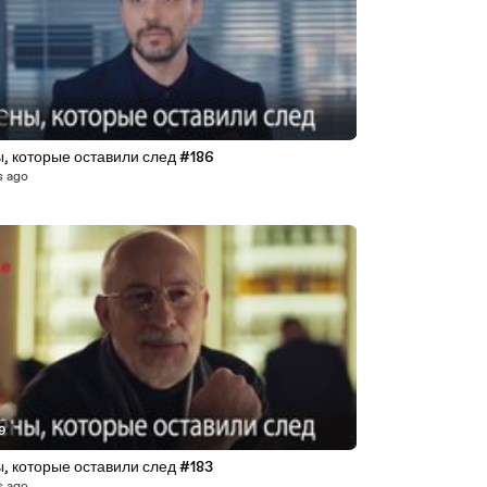
9
, которые оставили след #186
s ago
29
, которые оставили след #183