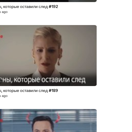
, которые оставили след #192
s ago
8
, которые оставили след #189
s ago