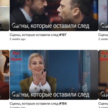
3:47
5:3
Сцены, которые оставили след #187
Сцены
2 weeks ago
2 week
6:22
12:
Сцены, которые оставили след #184
Сцены