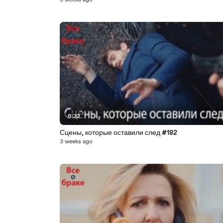
3 weeks ago
6:32
Сцены, которые оставили след #182
3 weeks ago