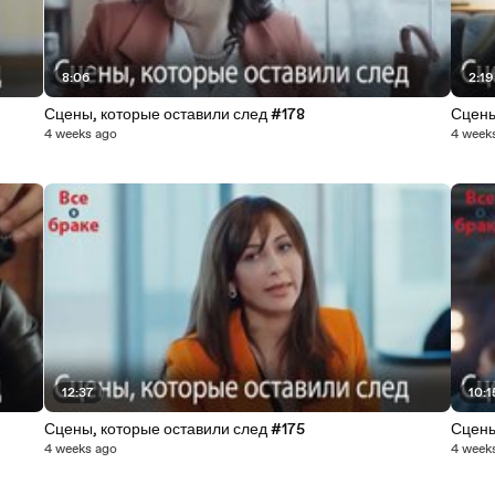
8:06
2:19
Сцены, которые оставили след #178
Сцены
4 weeks ago
4 week
12:37
10:1
Сцены, которые оставили след #175
Сцены
4 weeks ago
4 week