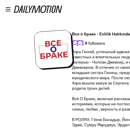
Skip to main content
Все о браке - Evlilik Hakkınd
9
followers
Азра Гюнай, успешный адвока
известных и влиятельных люд
матерью - Чолпан Джевхер, и
Джевхером. В отличие от свое
младшая сестра Гюнеш, предп
юридического мира. После ок
Азра вышла замуж за Сергена Г
родила троих детей.
Всё О Браке, включая рассказ
историями, которые не постес
семьи, любви , верность и раз
В РОЛЯХ: Гёкче Бахадыр, Йиг
Эдже, Сумру Явруджук, Эрдал