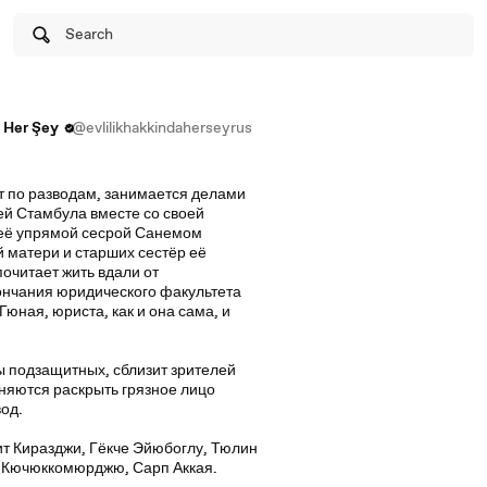
Search
a Her Şey
@evlilikhakkindaherseyrus
т по разводам, занимается делами
ей Стамбула вместе со своей
 её упрямой сесрой Санемом
й матери и старших сестёр её
очитает жить вдали от
ончания юридического факультета
юная, юриста, как и она сама, и
ы подзащитных, сблизит зрителей
няются раскрыть грязное лицо
вод.
ит Киразджи, Гёкче Эйюбоглу, Тюлин
 Кючюккомюрджю, Сарп Аккая.