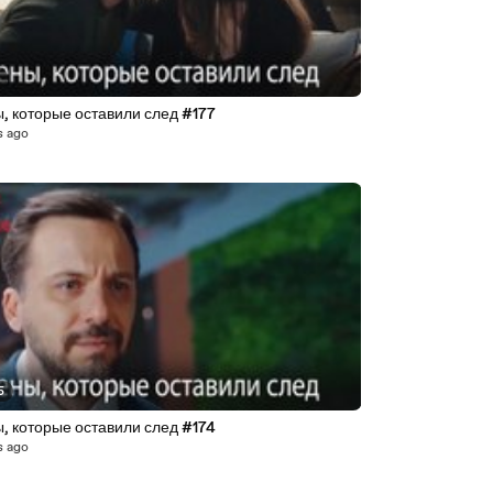
, которые оставили след #177
s ago
5
, которые оставили след #174
s ago