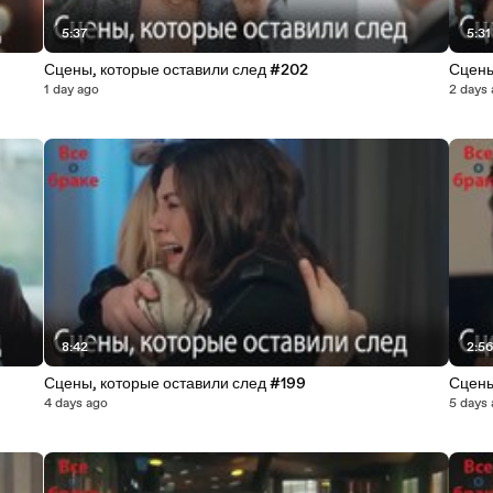
5:37
5:31
Сцены, которые оставили след #202
Сцены
1 day ago
2 days
8:42
2:5
Сцены, которые оставили след #199
Сцены
4 days ago
5 days