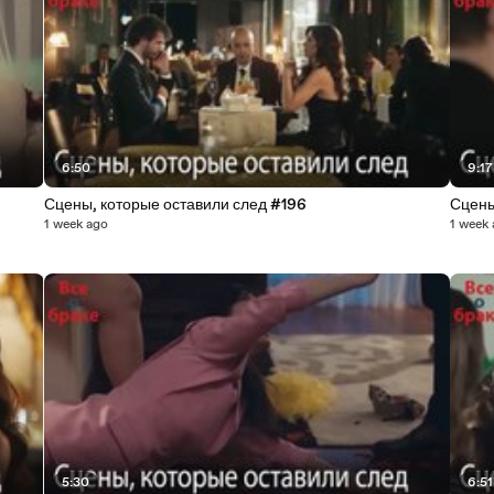
6:50
9:17
Сцены, которые оставили след #196
Сцены
1 week ago
1 week
5:30
6:51