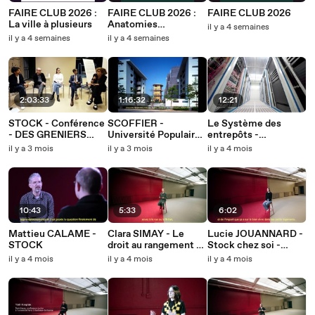
FAIRE CLUB 2026 :
FAIRE CLUB 2026 :
FAIRE CLUB 2026
La ville à plusieurs
Anatomies
il y a 4 semaines
d'Architecture
il y a 4 semaines
il y a 4 semaines
2:03:33
1:16:32
12:21
STOCK - Conférence
SCOFFIER -
Le Système des
- DES GRENIERS
Université Populaire -
entrepôts -
AUX DATA-CENTERS
4# Le quartier
DOCUMENTAIRE -
il y a 3 mois
il y a 3 mois
il y a 4 mois
: stocker dans un
STOCK
monde flux
10:43
5:33
6:02
Mattieu CALAME -
Clara SIMAY - Le
Lucie JOUANNARD -
STOCK
droit au rangement -
Stock chez soi -
STOCK
STOCK
il y a 4 mois
il y a 4 mois
il y a 4 mois