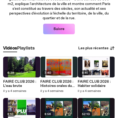
m2, explique l'architecture de la ville et montre comment Paris
s'est constitué au travers des siècles, son actualité et ses
perspectives d'évolution à l'échelle du territoire, de la ville, du
quartier et de la rue.
Suivre
Les plus récentes
Vidéos
Playlists
6:39
7:40
8:41
FAIRE CLUB 2026 :
FAIRE CLUB 2026 :
FAIRE CLUB 2026 :
L’eau brute
Histoires orales du
Habiter solidaire
travail à Paris
il y a 4 semaines
il y a 4 semaines
il y a 4 semaines
8:10
8:56
52:10