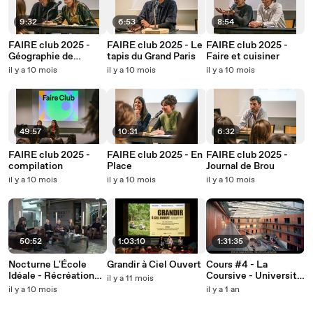
9:32
6:53
8:54
FAIRE club 2025 -
FAIRE club 2025 - Le
FAIRE club 2025 -
Géographie de
tapis du Grand Paris
Faire et cuisiner
l'invisible
il y a 10 mois
il y a 10 mois
il y a 10 mois
49:57
10:31
6:32
FAIRE club 2025 -
FAIRE club 2025 - En
FAIRE club 2025 -
compilation
Place
Journal de Brou
il y a 10 mois
il y a 10 mois
il y a 10 mois
50:52
1:03:10
1:31:35
Nocturne L'École
Grandir à Ciel Ouvert
Cours #4 - La
Idéale - Récréation
Coursive - Université
il y a 11 mois
idéale #2 - Table
Populaire
il y a 10 mois
il y a 1 an
Ronde