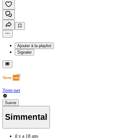
Ajouter à la playlist
Signaler
Terre-net
Suivre
Simmental
il y a 18 ans