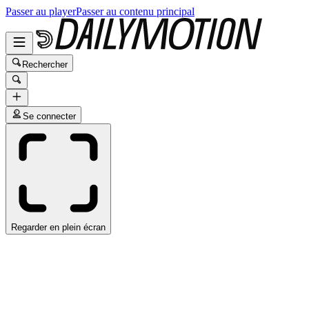
Passer au player
Passer au contenu principal
Rechercher
Se connecter
Regarder en plein écran