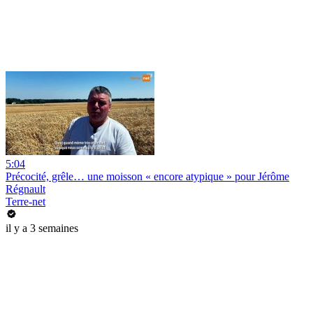
5:04
Précocité, grêle… une moisson « encore atypique » pour Jérôme
Régnault
Terre-net
il y a 3 semaines