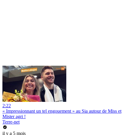
2:22
« Impressionnant un tel engouement » au Sia autour de Miss et
Mister agri !
Terre-net
il y a 5 mois