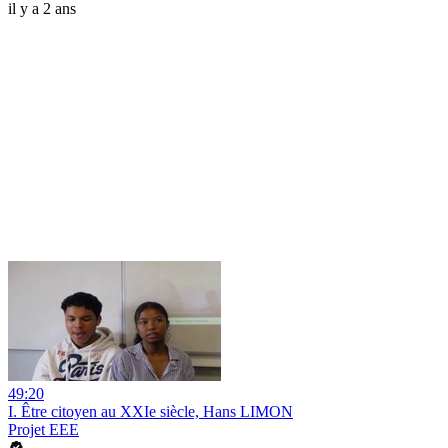
il y a 2 ans
49:20
I. Être citoyen au XXIe siècle, Hans LIMON
Projet EEE