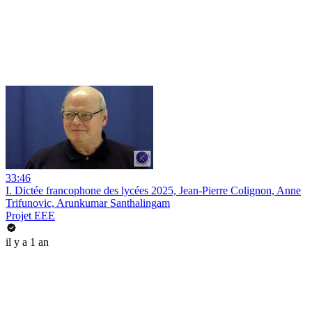
33:46
I. Dictée francophone des lycées 2025, Jean-Pierre Colignon, Anne
Trifunovic, Arunkumar Santhalingam
Projet EEE
il y a 1 an