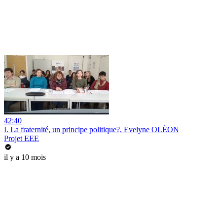
42:40
I. La fraternité, un principe politique?, Evelyne OLÉON
Projet EEE
il y a 10 mois