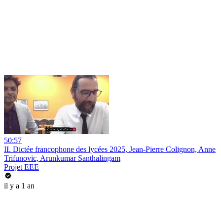
50:57
II. Dictée francophone des lycées 2025, Jean-Pierre Colignon, Anne
Trifunovic, Arunkumar Santhalingam
Projet EEE
il y a 1 an