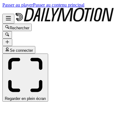
Passer au player
Passer au contenu principal
Rechercher
Se connecter
Regarder en plein écran