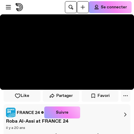
Passer au player
Passer au contenu principal
Se connecter
Like
Partager
Favori
Suivre
FRANCE 24
Roba Al-Assi at FRANCE 24
il y a 20 ans