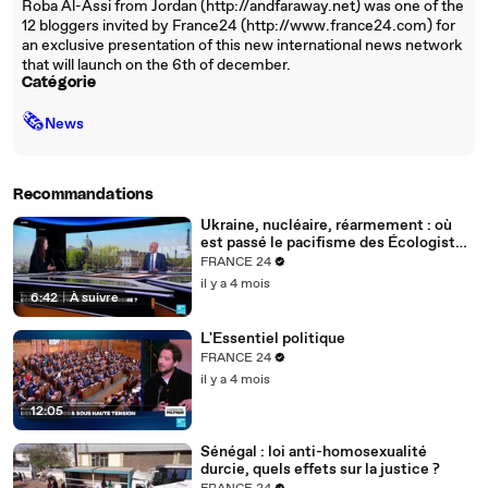
Roba Al-Assi from Jordan (http://andfaraway.net) was one of the
12 bloggers invited by France24 (http://www.france24.com) for
an exclusive presentation of this new international news network
that will launch on the 6th of december.
Catégorie
🗞
News
Recommandations
Ukraine, nucléaire, réarmement : où
est passé le pacifisme des Écologistes
?
FRANCE 24
il y a 4 mois
6:42
|
À suivre
L'Essentiel politique
FRANCE 24
il y a 4 mois
12:05
Sénégal : loi anti-homosexualité
durcie, quels effets sur la justice ?