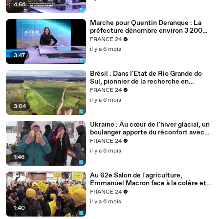
4:56
Marche pour Quentin Deranque : La
préfecture dénombre environ 3 200
personnes à Lyon
FRANCE 24
il y a 6 mois
3:47
Brésil : Dans l'État de Rio Grande do
Sul, pionnier de la recherche en
agriculture durable
FRANCE 24
il y a 6 mois
3:04
Ukraine : Au cœur de l'hiver glacial, un
boulanger apporte du réconfort avec
son pain
FRANCE 24
il y a 6 mois
1:46
Au 62e Salon de l'agriculture,
Emmanuel Macron face à la colère et
aux inquiétudes des agriculteurs
FRANCE 24
il y a 6 mois
1:40