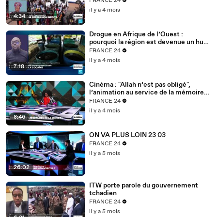
FRANCE 24
il y a 4 mois
4:34
Drogue en Afrique de l’Ouest :
pourquoi la région est devenue un hub
mondial
FRANCE 24
il y a 4 mois
7:18
Cinéma : "Allah n’est pas obligé",
l’animation au service de la mémoire
des enfants-soldats
FRANCE 24
il y a 4 mois
8:46
ON VA PLUS LOIN 23 03
FRANCE 24
il y a 5 mois
26:02
ITW porte parole du gouvernement
tchadien
FRANCE 24
il y a 5 mois