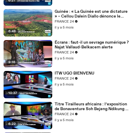
6:21
Guinée : « La Guinée est une dictature
» – Cellou Dalein Diallo dénonce le
régime Doumbouya
FRANCE 24
il y a 5 mois
6:48
Écrans : faut-il un sevrage numérique ?
Najat Vallaud-Belkacem alerte
FRANCE 24
il y a 5 mois
9:16
ITW UGO BIENVENU
FRANCE 24
il y a 5 mois
10:37
Titre Tirailleurs africains : l’exposition
de Bonaventure Soh Bejeng Ndikung à
Berlin
FRANCE 24
il y a 5 mois
6:22