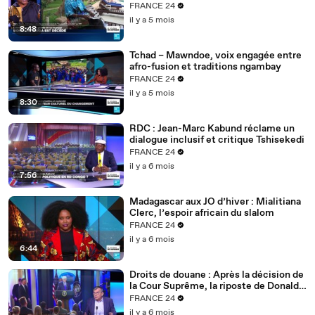
FRANCE 24
il y a 5 mois
8:48
Tchad – Mawndoe, voix engagée entre
afro-fusion et traditions ngambay
FRANCE 24
il y a 5 mois
8:30
RDC : Jean-Marc Kabund réclame un
dialogue inclusif et critique Tshisekedi
FRANCE 24
il y a 6 mois
7:56
Madagascar aux JO d’hiver : Mialitiana
Clerc, l’espoir africain du slalom
FRANCE 24
il y a 6 mois
6:44
Droits de douane : Après la décision de
la Cour Suprême, la riposte de Donald
Trump
FRANCE 24
il y a 6 mois