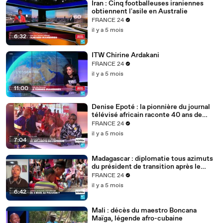
Iran : Cinq footballeuses iraniennes
obtiennent l'asile en Australie
FRANCE 24
il y a 5 mois
6:32
ITW Chirine Ardakani
FRANCE 24
il y a 5 mois
11:00
Denise Epoté : la pionnière du journal
télévisé africain raconte 40 ans de
carrière
FRANCE 24
il y a 5 mois
7:04
Madagascar : diplomatie tous azimuts
du président de transition après le
putsch
FRANCE 24
il y a 5 mois
6:42
Mali : décès du maestro Boncana
Maïga, légende afro-cubaine