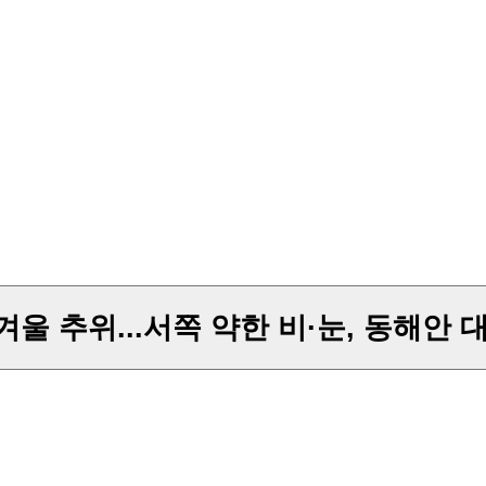
초겨울 추위...서쪽 약한 비·눈, 동해안 대