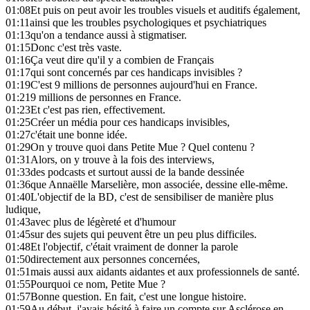
01:08
Et puis on peut avoir les troubles visuels et auditifs également,
01:11
ainsi que les troubles psychologiques et psychiatriques
01:13
qu'on a tendance aussi à stigmatiser.
01:15
Donc c'est très vaste.
01:16
Ça veut dire qu'il y a combien de Français
01:17
qui sont concernés par ces handicaps invisibles ?
01:19
C'est 9 millions de personnes aujourd'hui en France.
01:21
9 millions de personnes en France.
01:23
Et c'est pas rien, effectivement.
01:25
Créer un média pour ces handicaps invisibles,
01:27
c'était une bonne idée.
01:29
On y trouve quoi dans Petite Mue ? Quel contenu ?
01:31
Alors, on y trouve à la fois des interviews,
01:33
des podcasts et surtout aussi de la bande dessinée
01:36
que Annaëlle Marselière, mon associée, dessine elle-même.
01:40
L'objectif de la BD, c'est de sensibiliser de manière plus
ludique,
01:43
avec plus de légèreté et d'humour
01:45
sur des sujets qui peuvent être un peu plus difficiles.
01:48
Et l'objectif, c'était vraiment de donner la parole
01:50
directement aux personnes concernées,
01:51
mais aussi aux aidants aidantes et aux professionnels de santé.
01:55
Pourquoi ce nom, Petite Mue ?
01:57
Bonne question. En fait, c'est une longue histoire.
01:59
Au début, j'avais hésité à faire un compte sur Asclérose en