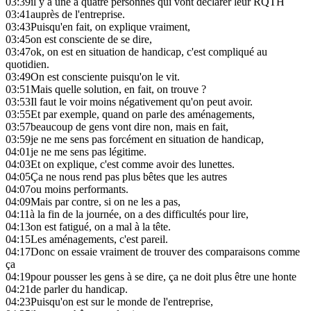
03:39
il y a une à quatre personnes qui vont déclarer leur RQTH
03:41
auprès de l'entreprise.
03:43
Puisqu'en fait, on explique vraiment,
03:45
on est consciente de se dire,
03:47
ok, on est en situation de handicap, c'est compliqué au
quotidien.
03:49
On est consciente puisqu'on le vit.
03:51
Mais quelle solution, en fait, on trouve ?
03:53
Il faut le voir moins négativement qu'on peut avoir.
03:55
Et par exemple, quand on parle des aménagements,
03:57
beaucoup de gens vont dire non, mais en fait,
03:59
je ne me sens pas forcément en situation de handicap,
04:01
je ne me sens pas légitime.
04:03
Et on explique, c'est comme avoir des lunettes.
04:05
Ça ne nous rend pas plus bêtes que les autres
04:07
ou moins performants.
04:09
Mais par contre, si on ne les a pas,
04:11
à la fin de la journée, on a des difficultés pour lire,
04:13
on est fatigué, on a mal à la tête.
04:15
Les aménagements, c'est pareil.
04:17
Donc on essaie vraiment de trouver des comparaisons comme
ça
04:19
pour pousser les gens à se dire, ça ne doit plus être une honte
04:21
de parler du handicap.
04:23
Puisqu'on est sur le monde de l'entreprise,