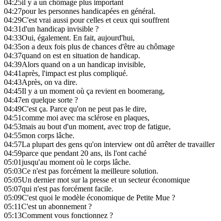
04:25
il y a un chômage plus important
04:27
pour les personnes handicapées en général.
04:29
C'est vrai aussi pour celles et ceux qui souffrent
04:31
d'un handicap invisible ?
04:33
Oui, également. En fait, aujourd'hui,
04:35
on a deux fois plus de chances d'être au chômage
04:37
quand on est en situation de handicap.
04:39
Alors quand on a un handicap invisible,
04:41
après, l'impact est plus compliqué.
04:43
Après, on va dire.
04:45
Il y a un moment où ça revient en boomerang,
04:47
en quelque sorte ?
04:49
C'est ça. Parce qu'on ne peut pas le dire,
04:51
comme moi avec ma sclérose en plaques,
04:53
mais au bout d'un moment, avec trop de fatigue,
04:55
mon corps lâche.
04:57
La plupart des gens qu'on interview ont dû arrêter de travailler
04:59
parce que pendant 20 ans, ils l'ont caché
05:01
jusqu'au moment où le corps lâche.
05:03
Ce n'est pas forcément la meilleure solution.
05:05
Un dernier mot sur la presse et un secteur économique
05:07
qui n'est pas forcément facile.
05:09
C'est quoi le modèle économique de Petite Mue ?
05:11
C'est un abonnement ?
05:13
Comment vous fonctionnez ?