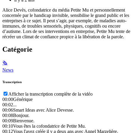
Alice Devès, cofondatrice du média Petite Mu et personnellement
concernée par le handicap invisible, sensibilise le grand public et les
entreprises à ce sujet. Il peut s’agir, par exemple, de maladies auto-
immunes, de troubles sensoriels, physiques, cognitifs ou encore
d’autisme. Lors de ses interventions en entreprise, Petite Mu tente de
récréer un climat de confiance propice à la libération de la parole.
Catégorie
🗞
News
Transcription
Afficher la transcription complète de la vidéo
00:00
Générique
00:02
...
00:06
Smart Ideas avec Alice Devesse.
00:08
Bonjour.
00:09
Bienvenue.
00:10
Vous êtes la cofondatrice de Petite Mu.
00:12
Vous l'avez créée il y a deux ans avec Annel Marzelière.