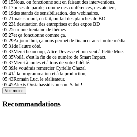
05:15
Nous, on fonctionne soit en faisant des interventions,
05:17
prises de parole, comme des conférences, des ateliers,
05:19
des stands de sensibilisation, des webinaires,
05:21
mais surtout, en fait, on fait des planches de BD
05:23
à destination des entreprises et des expos BD
05:25
sur une trentaine de thèmes
05:27
et ça fonctionne comme ça.
05:29
Aujourd'hui, ça nous permet de financer aussi notre média
05:31
de l'autre côté.
05:33
Merci beaucoup, Alice Devesse et bon vent à Petite Mue.
05:35
Voilà, c'est la fin de ce numéro de Smart Impact.
05:37
Merci à toutes et à tous de votre fidélité.
05:39
Je voudrais remercier Cyrielle Chazal
05:41
à la programmation et à la production,
05:43
Romain Luc, le réalisateur,
05:45
Alexis Oustabassidis au son. Salut !
Voir moins
Recommandations