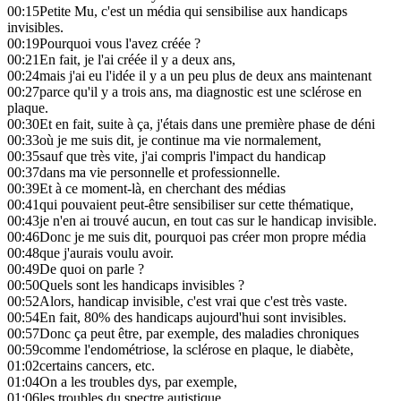
00:15
Petite Mu, c'est un média qui sensibilise aux handicaps
invisibles.
00:19
Pourquoi vous l'avez créée ?
00:21
En fait, je l'ai créée il y a deux ans,
00:24
mais j'ai eu l'idée il y a un peu plus de deux ans maintenant
00:27
parce qu'il y a trois ans, ma diagnostic est une sclérose en
plaque.
00:30
Et en fait, suite à ça, j'étais dans une première phase de déni
00:33
où je me suis dit, je continue ma vie normalement,
00:35
sauf que très vite, j'ai compris l'impact du handicap
00:37
dans ma vie personnelle et professionnelle.
00:39
Et à ce moment-là, en cherchant des médias
00:41
qui pouvaient peut-être sensibiliser sur cette thématique,
00:43
je n'en ai trouvé aucun, en tout cas sur le handicap invisible.
00:46
Donc je me suis dit, pourquoi pas créer mon propre média
00:48
que j'aurais voulu avoir.
00:49
De quoi on parle ?
00:50
Quels sont les handicaps invisibles ?
00:52
Alors, handicap invisible, c'est vrai que c'est très vaste.
00:54
En fait, 80% des handicaps aujourd'hui sont invisibles.
00:57
Donc ça peut être, par exemple, des maladies chroniques
00:59
comme l'endométriose, la sclérose en plaque, le diabète,
01:02
certains cancers, etc.
01:04
On a les troubles dys, par exemple,
01:06
les troubles du spectre autistique.