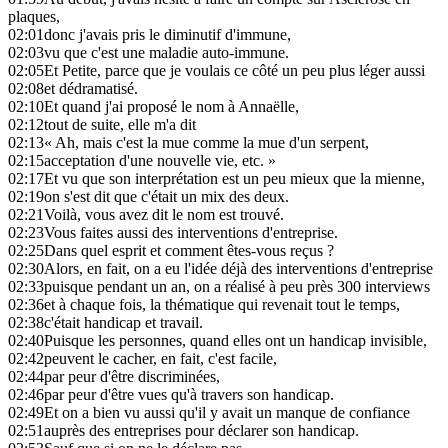
plaques,
02:01
donc j'avais pris le diminutif d'immune,
02:03
vu que c'est une maladie auto-immune.
02:05
Et Petite, parce que je voulais ce côté un peu plus léger aussi
02:08
et dédramatisé.
02:10
Et quand j'ai proposé le nom à Annaëlle,
02:12
tout de suite, elle m'a dit
02:13
« Ah, mais c'est la mue comme la mue d'un serpent,
02:15
acceptation d'une nouvelle vie, etc. »
02:17
Et vu que son interprétation est un peu mieux que la mienne,
02:19
on s'est dit que c'était un mix des deux.
02:21
Voilà, vous avez dit le nom est trouvé.
02:23
Vous faites aussi des interventions d'entreprise.
02:25
Dans quel esprit et comment êtes-vous reçus ?
02:30
Alors, en fait, on a eu l'idée déjà des interventions d'entreprise
02:33
puisque pendant un an, on a réalisé à peu près 300 interviews
02:36
et à chaque fois, la thématique qui revenait tout le temps,
02:38
c'était handicap et travail.
02:40
Puisque les personnes, quand elles ont un handicap invisible,
02:42
peuvent le cacher, en fait, c'est facile,
02:44
par peur d'être discriminées,
02:46
par peur d'être vues qu'à travers son handicap.
02:49
Et on a bien vu aussi qu'il y avait un manque de confiance
02:51
auprès des entreprises pour déclarer son handicap.