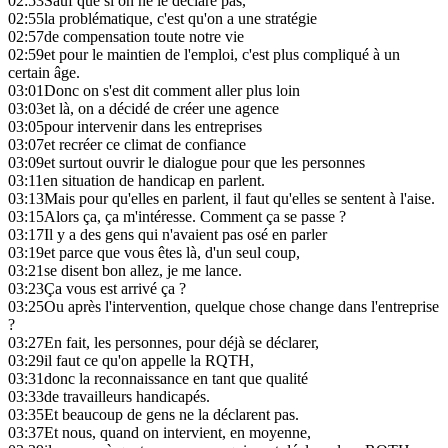
02:53
Sauf que si on ne le déclare pas,
02:55
la problématique, c'est qu'on a une stratégie
02:57
de compensation toute notre vie
02:59
et pour le maintien de l'emploi, c'est plus compliqué à un
certain âge.
03:01
Donc on s'est dit comment aller plus loin
03:03
et là, on a décidé de créer une agence
03:05
pour intervenir dans les entreprises
03:07
et recréer ce climat de confiance
03:09
et surtout ouvrir le dialogue pour que les personnes
03:11
en situation de handicap en parlent.
03:13
Mais pour qu'elles en parlent, il faut qu'elles se sentent à l'aise.
03:15
Alors ça, ça m'intéresse. Comment ça se passe ?
03:17
Il y a des gens qui n'avaient pas osé en parler
03:19
et parce que vous êtes là, d'un seul coup,
03:21
se disent bon allez, je me lance.
03:23
Ça vous est arrivé ça ?
03:25
Ou après l'intervention, quelque chose change dans l'entreprise
?
03:27
En fait, les personnes, pour déjà se déclarer,
03:29
il faut ce qu'on appelle la RQTH,
03:31
donc la reconnaissance en tant que qualité
03:33
de travailleurs handicapés.
03:35
Et beaucoup de gens ne la déclarent pas.
03:37
Et nous, quand on intervient, en moyenne,