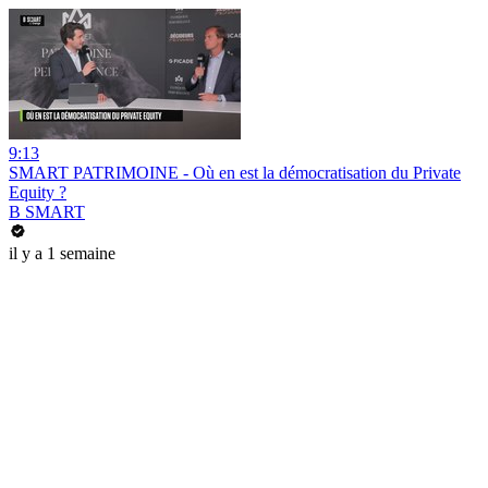
9:13
SMART PATRIMOINE - Où en est la démocratisation du Private
Equity ?
B SMART
il y a 1 semaine