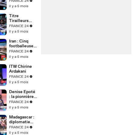
FRANCE 24
il y a 5 mois
Titre
Tirailleurs
africains :
FRANCE 24
l’exposition
il y a 5 mois
de
Bonaventure
Iran : Cinq
Soh Bejeng
footballeuses
Ndikung à
iraniennes
FRANCE 24
Berlin
obtiennent
il y a 5 mois
l'asile en
Australie
ITW Chirine
Ardakani
FRANCE 24
il y a 5 mois
Denise Epoté
: la pionnière
du journal
FRANCE 24
télévisé
il y a 5 mois
africain
raconte 40
Madagascar :
ans de
diplomatie
carrière
tous azimuts
FRANCE 24
du président
il y a 5 mois