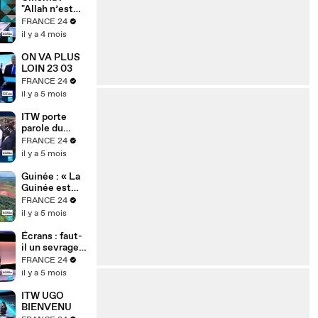
hub mondial
"Allah n’est
pas obligé",
FRANCE 24
l’animation au
il y a 4 mois
service de la
mémoire des
ON VA PLUS
enfants-
LOIN 23 03
soldats
FRANCE 24
il y a 5 mois
ITW porte
parole du
gouvernemen
FRANCE 24
t tchadien
il y a 5 mois
Guinée : « La
Guinée est
une dictature
FRANCE 24
» – Cellou
il y a 5 mois
Dalein Diallo
dénonce le
Écrans : faut-
régime
il un sevrage
Doumbouya
numérique ?
FRANCE 24
Najat Vallaud-
il y a 5 mois
Belkacem
alerte
ITW UGO
BIENVENU