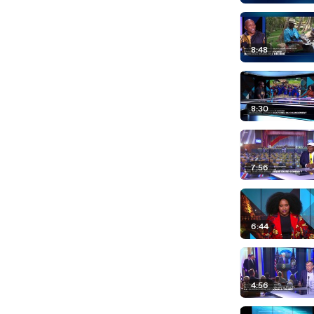
8:48
8:30
7:56
6:44
4:56