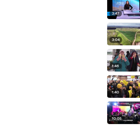
3:47
3:04
1:46
1:40
10:05