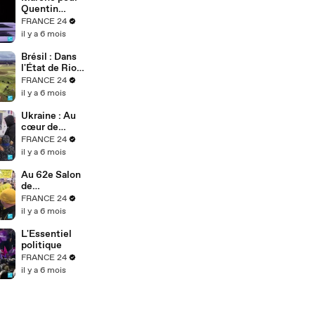
riposte de
Quentin
Donald Trump
Deranque : La
FRANCE 24
préfecture
il y a 6 mois
dénombre
environ 3 200
Brésil : Dans
personnes à
l'État de Rio
Lyon
Grande do Sul,
FRANCE 24
pionnier de la
il y a 6 mois
recherche en
agriculture
Ukraine : Au
durable
cœur de
l'hiver glacial,
FRANCE 24
un boulanger
il y a 6 mois
apporte du
réconfort
Au 62e Salon
avec son pain
de
l'agriculture,
FRANCE 24
Emmanuel
il y a 6 mois
Macron face à
la colère et
L'Essentiel
aux
politique
inquiétudes
FRANCE 24
des
il y a 6 mois
agriculteurs