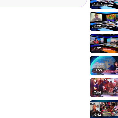
10:37
6:22
6:32
11:00
7:04
6:42