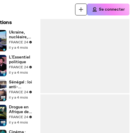
Se connecter
tions
Ukraine,
nucléaire,
réarmement :
FRANCE 24
où est passé
il y a 4 mois
le pacifisme
des
L'Essentiel
Écologistes ?
politique
FRANCE 24
il y a 4 mois
Sénégal : loi
anti-
homosexualit
FRANCE 24
é durcie,
il y a 4 mois
quels effets
sur la justice ?
Drogue en
Afrique de
l’Ouest :
FRANCE 24
pourquoi la
il y a 4 mois
région est
devenue un
Cinéma :