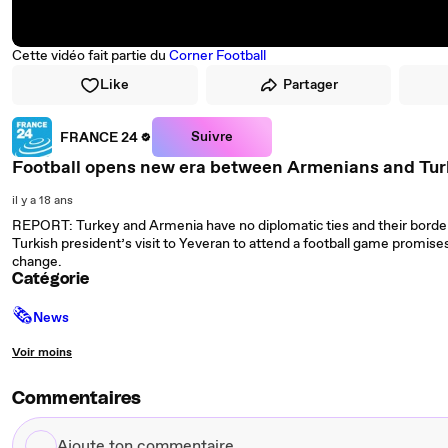
Cette vidéo fait partie du
Corner Football
Like
Partager
Suivre
FRANCE 24
Football opens new era between Armenians and Tur
il y a 18 ans
REPORT: Turkey and Armenia have no diplomatic ties and their borde
Turkish president’s visit to Yeveran to attend a football game promis
change.
Catégorie
🗞
News
Voir moins
Commentaires