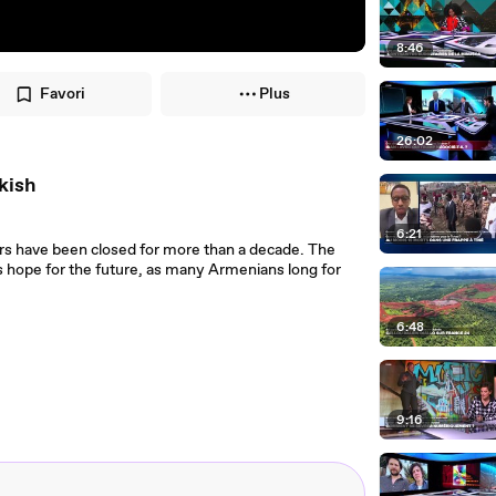
8:46
Favori
Plus
26:02
kish
6:21
rs have been closed for more than a decade. The
es hope for the future, as many Armenians long for
6:48
9:16