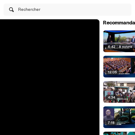
Rechercher
Recommanda
6:42
|
À suivre
12:05
4:34
7:18