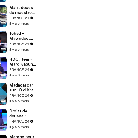
de transition
après le
Mali : décès
putsch
du maestro
Boncana
FRANCE 24
Maïga,
il y a 5 mois
légende afro-
cubaine
Tchad –
Mawndoe,
voix engagée
FRANCE 24
entre afro-
il y a 5 mois
fusion et
traditions
RDC : Jean-
ngambay
Marc Kabund
réclame un
FRANCE 24
dialogue
il y a 6 mois
inclusif et
critique
Madagascar
Tshisekedi
aux JO d’hiver
: Mialitiana
FRANCE 24
Clerc, l’espoir
il y a 6 mois
africain du
slalom
Droits de
douane :
Après la
FRANCE 24
décision de la
il y a 6 mois
Cour
Suprême, la
Marche pour