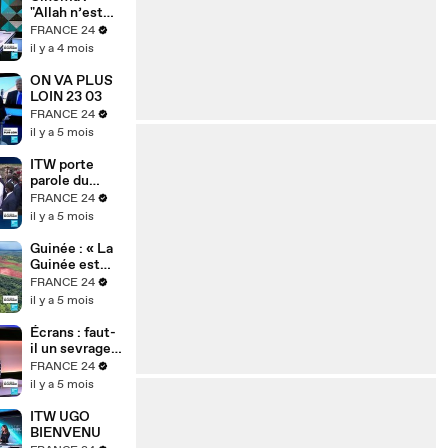
hub mondial
"Allah n’est
pas obligé",
FRANCE 24
l’animation au
il y a 4 mois
service de la
mémoire des
ON VA PLUS
enfants-
LOIN 23 03
soldats
FRANCE 24
il y a 5 mois
ITW porte
parole du
gouvernemen
FRANCE 24
t tchadien
il y a 5 mois
Guinée : « La
Guinée est
une dictature
FRANCE 24
» – Cellou
il y a 5 mois
Dalein Diallo
dénonce le
Écrans : faut-
régime
il un sevrage
Doumbouya
numérique ?
FRANCE 24
Najat Vallaud-
il y a 5 mois
Belkacem
alerte
ITW UGO
BIENVENU