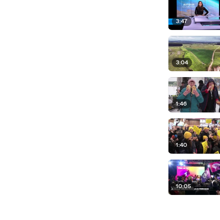
3:47
3:04
1:46
1:40
10:05