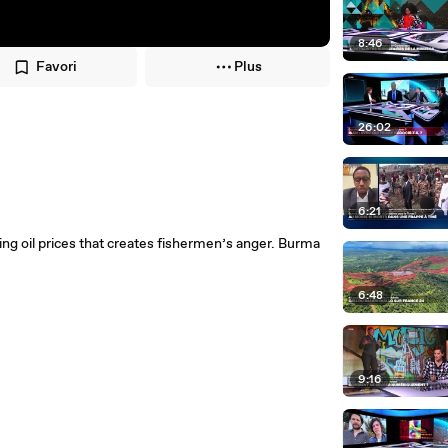
8:46
Favori
Plus
26:02
6:21
ing oil prices that creates fishermen’s anger. Burma
6:48
9:16