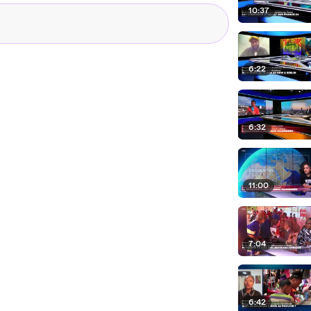
10:37
6:22
6:32
11:00
7:04
6:42