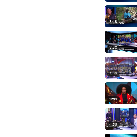
8:48
8:30
7:56
6:44
4:56