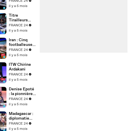
FRANCE 24
il y a 5 mois
Titre
Tirailleurs
africains :
FRANCE 24
l’exposition
il y a 5 mois
de
Bonaventure
Iran : Cinq
Soh Bejeng
footballeuses
Ndikung à
iraniennes
FRANCE 24
Berlin
obtiennent
il y a 5 mois
l'asile en
Australie
ITW Chirine
Ardakani
FRANCE 24
il y a 5 mois
Denise Epoté
: la pionnière
du journal
FRANCE 24
télévisé
il y a 5 mois
africain
raconte 40
Madagascar :
ans de
diplomatie
carrière
tous azimuts
FRANCE 24
du président
il y a 5 mois