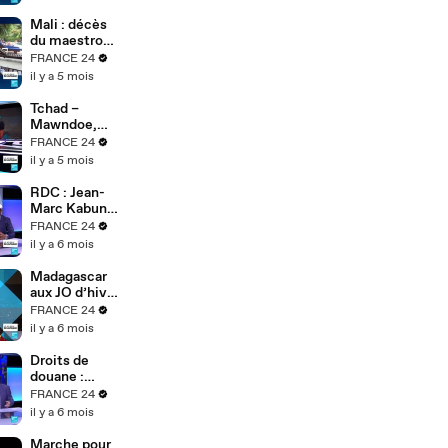
de transition
après le
Mali : décès
putsch
du maestro
Boncana
FRANCE 24
Maïga,
il y a 5 mois
légende afro-
cubaine
Tchad –
Mawndoe,
voix engagée
FRANCE 24
entre afro-
il y a 5 mois
fusion et
traditions
RDC : Jean-
ngambay
Marc Kabund
réclame un
FRANCE 24
dialogue
il y a 6 mois
inclusif et
critique
Madagascar
Tshisekedi
aux JO d’hiver
: Mialitiana
FRANCE 24
Clerc, l’espoir
il y a 6 mois
africain du
slalom
Droits de
douane :
Après la
FRANCE 24
décision de la
il y a 6 mois
Cour
Suprême, la
Marche pour