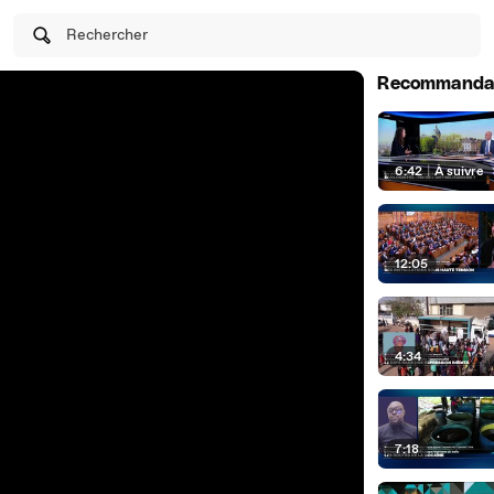
Rechercher
Recommanda
6:42
|
À suivre
12:05
4:34
7:18