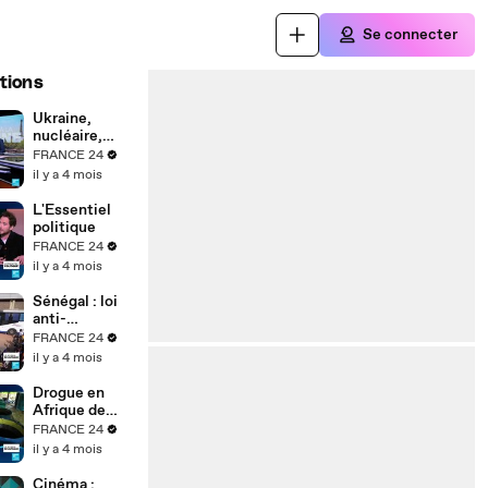
Se connecter
tions
Ukraine,
nucléaire,
réarmement :
FRANCE 24
où est passé
il y a 4 mois
le pacifisme
des
L'Essentiel
Écologistes ?
politique
FRANCE 24
il y a 4 mois
Sénégal : loi
anti-
homosexualit
FRANCE 24
é durcie,
il y a 4 mois
quels effets
sur la justice ?
Drogue en
Afrique de
l’Ouest :
FRANCE 24
pourquoi la
il y a 4 mois
région est
devenue un
Cinéma :