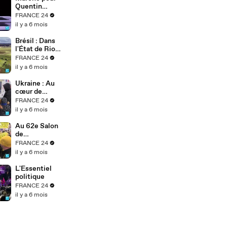
riposte de
Quentin
Donald Trump
Deranque : La
FRANCE 24
préfecture
il y a 6 mois
dénombre
environ 3 200
Brésil : Dans
personnes à
l'État de Rio
Lyon
Grande do Sul,
FRANCE 24
pionnier de la
il y a 6 mois
recherche en
agriculture
Ukraine : Au
durable
cœur de
l'hiver glacial,
FRANCE 24
un boulanger
il y a 6 mois
apporte du
réconfort
Au 62e Salon
avec son pain
de
l'agriculture,
FRANCE 24
Emmanuel
il y a 6 mois
Macron face à
la colère et
L'Essentiel
aux
politique
inquiétudes
FRANCE 24
des
il y a 6 mois
agriculteurs