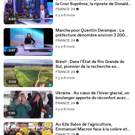
la Cour Suprême, la riposte de Donald
Trump
FRANCE 24
il y a 6 mois
4:56
Marche pour Quentin Deranque : La
préfecture dénombre environ 3 200
personnes à Lyon
FRANCE 24
il y a 6 mois
3:47
Brésil : Dans l'État de Rio Grande do
Sul, pionnier de la recherche en
agriculture durable
FRANCE 24
il y a 6 mois
3:04
Ukraine : Au cœur de l'hiver glacial, un
boulanger apporte du réconfort avec
son pain
FRANCE 24
il y a 6 mois
1:46
Au 62e Salon de l'agriculture,
Emmanuel Macron face à la colère et
aux inquiétudes des agriculteurs
FRANCE 24