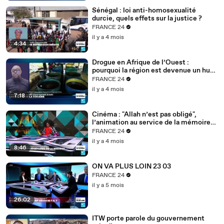
Sénégal : loi anti-homosexualité
durcie, quels effets sur la justice ?
FRANCE 24
il y a 4 mois
4:34
Drogue en Afrique de l’Ouest :
pourquoi la région est devenue un hub
mondial
FRANCE 24
il y a 4 mois
7:18
Cinéma : "Allah n’est pas obligé",
l’animation au service de la mémoire
des enfants-soldats
FRANCE 24
il y a 4 mois
8:46
ON VA PLUS LOIN 23 03
FRANCE 24
il y a 5 mois
26:02
ITW porte parole du gouvernement