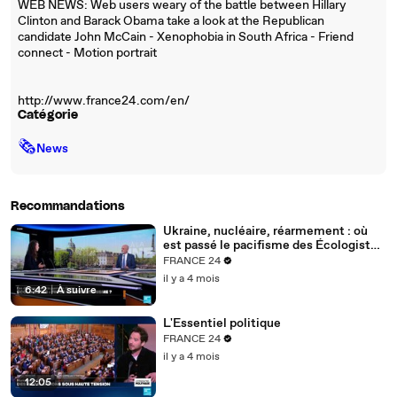
WEB NEWS: Web users weary of the battle between Hillary
Clinton and Barack Obama take a look at the Republican
candidate John McCain - Xenophobia in South Africa - Friend
connect - Motion portrait
http://www.france24.com/en/
Catégorie
🗞
News
Recommandations
Ukraine, nucléaire, réarmement : où
est passé le pacifisme des Écologistes
?
FRANCE 24
il y a 4 mois
6:42
|
À suivre
L'Essentiel politique
FRANCE 24
il y a 4 mois
12:05