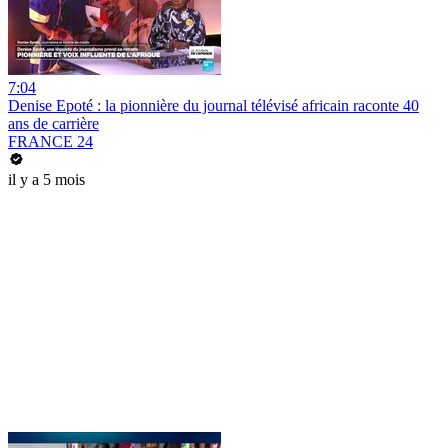
7:04
Denise Epoté : la pionnière du journal télévisé africain raconte 40
ans de carrière
FRANCE 24
il y a 5 mois