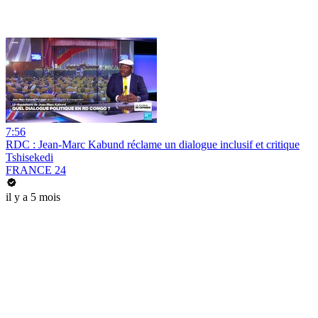
7:56
RDC : Jean-Marc Kabund réclame un dialogue inclusif et critique
Tshisekedi
FRANCE 24
il y a 5 mois