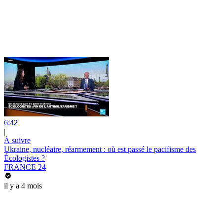
6:42
|
À suivre
Ukraine, nucléaire, réarmement : où est passé le pacifisme des
Écologistes ?
FRANCE 24
il y a 4 mois