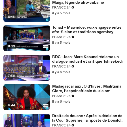
Maïga, légende afro-cubaine
FRANCE 24
il y a 5 mois
8:48
Tchad – Mawndoe, voix engagée entre
afro-fusion et traditions ngambay
FRANCE 24
il y a 5 mois
8:30
RDC : Jean-Marc Kabund réclame un
dialogue inclusif et critique Tshisekedi
FRANCE 24
il y a 6 mois
7:56
Madagascar aux JO d’hiver : Mialitiana
Clerc, l’espoir africain du slalom
FRANCE 24
il y a 6 mois
6:44
Droits de douane : Après la décision de
la Cour Suprême, la riposte de Donald
Trump
FRANCE 24