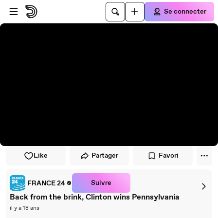
Passer au player
Passer au contenu principal
Se connecter
Like
Partager
Favori
Suivre
FRANCE 24
Back from the brink, Clinton wins Pennsylvania
il y a 18 ans