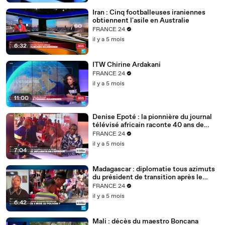
Iran : Cinq footballeuses iraniennes
obtiennent l'asile en Australie
FRANCE 24
il y a 5 mois
6:32
ITW Chirine Ardakani
FRANCE 24
il y a 5 mois
11:00
Denise Epoté : la pionnière du journal
télévisé africain raconte 40 ans de
carrière
FRANCE 24
il y a 5 mois
7:04
Madagascar : diplomatie tous azimuts
du président de transition après le
putsch
FRANCE 24
il y a 5 mois
6:42
Mali : décès du maestro Boncana