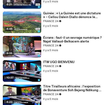
il y a 5 mois
6:21
Guinée : « La Guinée est une dictature
» – Cellou Dalein Diallo dénonce le
régime Doumbouya
FRANCE 24
il y a 5 mois
6:48
Écrans : faut-il un sevrage numérique ?
Najat Vallaud-Belkacem alerte
FRANCE 24
il y a 5 mois
9:16
ITW UGO BIENVENU
FRANCE 24
il y a 5 mois
10:37
Titre Tirailleurs africains : l’exposition
de Bonaventure Soh Bejeng Ndikung à
Berlin
FRANCE 24
il y a 5 mois
6:22