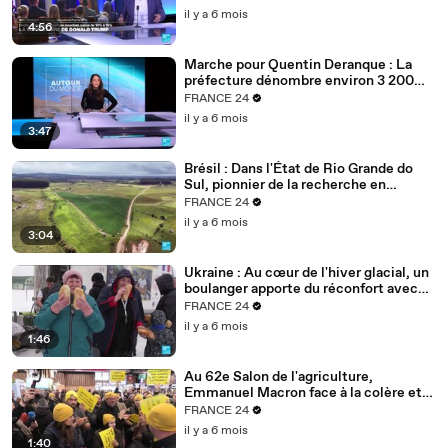
il y a 6 mois
4:56
Marche pour Quentin Deranque : La
préfecture dénombre environ 3 200
personnes à Lyon
FRANCE 24
il y a 6 mois
3:47
Brésil : Dans l'État de Rio Grande do
Sul, pionnier de la recherche en
agriculture durable
FRANCE 24
il y a 6 mois
3:04
Ukraine : Au cœur de l'hiver glacial, un
boulanger apporte du réconfort avec
son pain
FRANCE 24
il y a 6 mois
1:46
Au 62e Salon de l'agriculture,
Emmanuel Macron face à la colère et
aux inquiétudes des agriculteurs
FRANCE 24
il y a 6 mois
1:40