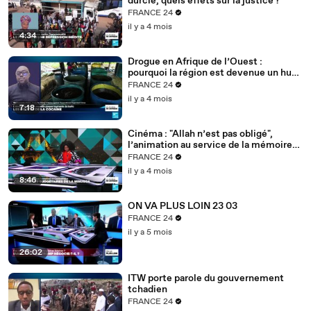
durcie, quels effets sur la justice ?
FRANCE 24
il y a 4 mois
4:34
Drogue en Afrique de l’Ouest :
pourquoi la région est devenue un hub
mondial
FRANCE 24
il y a 4 mois
7:18
Cinéma : "Allah n’est pas obligé",
l’animation au service de la mémoire
des enfants-soldats
FRANCE 24
il y a 4 mois
8:46
ON VA PLUS LOIN 23 03
FRANCE 24
il y a 5 mois
26:02
ITW porte parole du gouvernement
tchadien
FRANCE 24