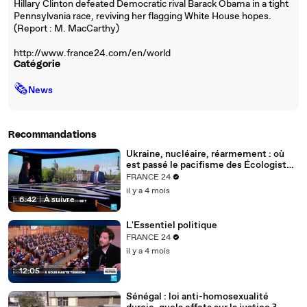
Hillary Clinton defeated Democratic rival Barack Obama in a tight
Pennsylvania race, reviving her flagging White House hopes.
(Report : M. MacCarthy)
http://www.france24.com/en/world
Catégorie
🗞
News
Recommandations
Ukraine, nucléaire, réarmement : où
est passé le pacifisme des Écologistes
?
FRANCE 24
il y a 4 mois
6:42
|
À suivre
L'Essentiel politique
FRANCE 24
il y a 4 mois
12:05
Sénégal : loi anti-homosexualité