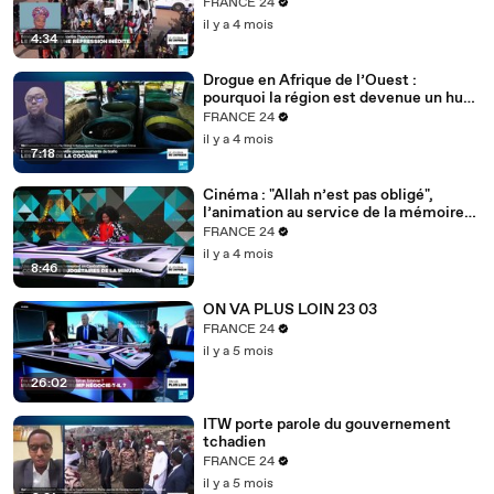
FRANCE 24
il y a 4 mois
4:34
Drogue en Afrique de l’Ouest :
pourquoi la région est devenue un hub
mondial
FRANCE 24
il y a 4 mois
7:18
Cinéma : "Allah n’est pas obligé",
l’animation au service de la mémoire
des enfants-soldats
FRANCE 24
il y a 4 mois
8:46
ON VA PLUS LOIN 23 03
FRANCE 24
il y a 5 mois
26:02
ITW porte parole du gouvernement
tchadien
FRANCE 24
il y a 5 mois