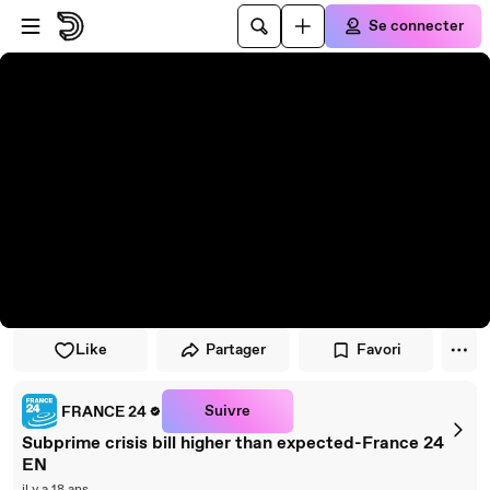
Passer au player
Passer au contenu principal
Se connecter
Like
Partager
Favori
Suivre
FRANCE 24
Subprime crisis bill higher than expected-France 24
EN