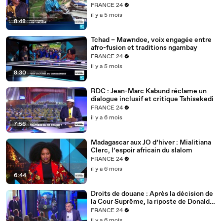
FRANCE 24
il y a 5 mois
8:48
Tchad – Mawndoe, voix engagée entre
afro-fusion et traditions ngambay
FRANCE 24
il y a 5 mois
8:30
RDC : Jean-Marc Kabund réclame un
dialogue inclusif et critique Tshisekedi
FRANCE 24
il y a 6 mois
7:56
Madagascar aux JO d’hiver : Mialitiana
Clerc, l’espoir africain du slalom
FRANCE 24
il y a 6 mois
6:44
Droits de douane : Après la décision de
la Cour Suprême, la riposte de Donald
Trump
FRANCE 24
il y a 6 mois