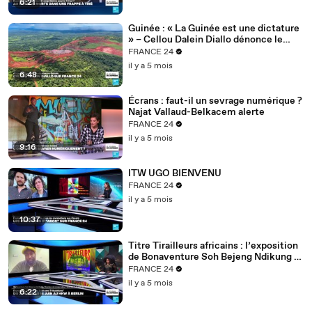
6:21
Guinée : « La Guinée est une dictature
» – Cellou Dalein Diallo dénonce le
régime Doumbouya
FRANCE 24
il y a 5 mois
6:48
Écrans : faut-il un sevrage numérique ?
Najat Vallaud-Belkacem alerte
FRANCE 24
il y a 5 mois
9:16
ITW UGO BIENVENU
FRANCE 24
il y a 5 mois
10:37
Titre Tirailleurs africains : l’exposition
de Bonaventure Soh Bejeng Ndikung à
Berlin
FRANCE 24
il y a 5 mois
6:22