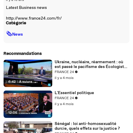
il y a 18 ans
Latest Business news
http://www.france24.com/fr/
Catégorie
🗞
News
Recommandations
Ukraine, nucléaire, réarmement : où
est passé le pacifisme des Écologistes
?
FRANCE 24
il y a 4 mois
6:42
|
À suivre
L'Essentiel politique
FRANCE 24
il y a 4 mois
12:05
Sénégal : loi anti-homosexualité
durcie, quels effets sur la justice ?