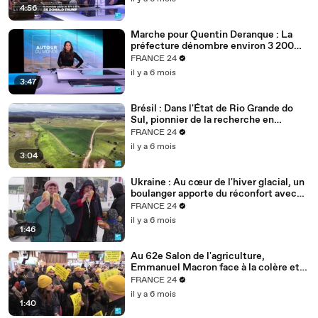
4:56
Marche pour Quentin Deranque : La
préfecture dénombre environ 3 200
personnes à Lyon
FRANCE 24
il y a 6 mois
3:47
Brésil : Dans l'État de Rio Grande do
Sul, pionnier de la recherche en
agriculture durable
FRANCE 24
il y a 6 mois
3:04
Ukraine : Au cœur de l'hiver glacial, un
boulanger apporte du réconfort avec
son pain
FRANCE 24
il y a 6 mois
1:46
Au 62e Salon de l'agriculture,
Emmanuel Macron face à la colère et
aux inquiétudes des agriculteurs
FRANCE 24
il y a 6 mois
1:40