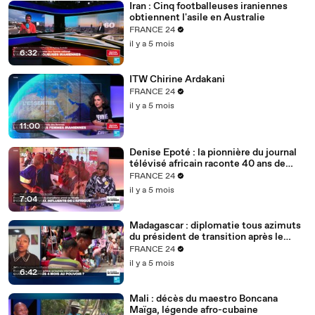
Iran : Cinq footballeuses iraniennes
obtiennent l'asile en Australie
FRANCE 24
il y a 5 mois
6:32
ITW Chirine Ardakani
FRANCE 24
il y a 5 mois
11:00
Denise Epoté : la pionnière du journal
télévisé africain raconte 40 ans de
carrière
FRANCE 24
il y a 5 mois
7:04
Madagascar : diplomatie tous azimuts
du président de transition après le
putsch
FRANCE 24
il y a 5 mois
6:42
Mali : décès du maestro Boncana
Maïga, légende afro-cubaine