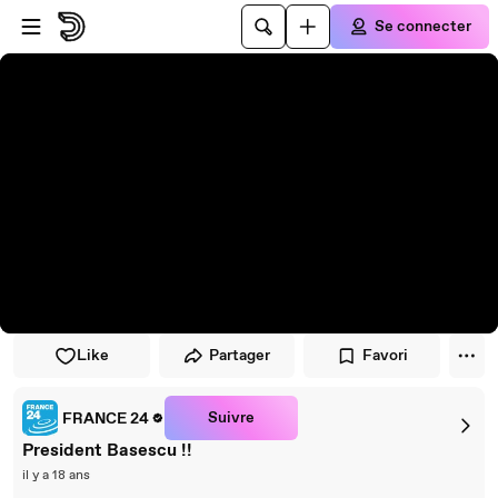
Passer au player
Passer au contenu principal
Se connecter
Like
Partager
Favori
Suivre
FRANCE 24
President Basescu !!
il y a 18 ans