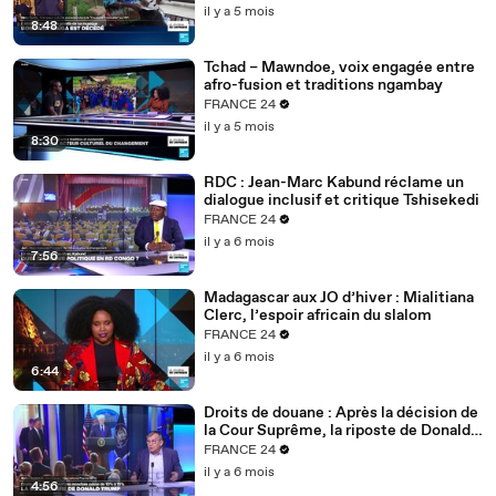
il y a 5 mois
8:48
Tchad – Mawndoe, voix engagée entre
afro-fusion et traditions ngambay
FRANCE 24
il y a 5 mois
8:30
RDC : Jean-Marc Kabund réclame un
dialogue inclusif et critique Tshisekedi
FRANCE 24
il y a 6 mois
7:56
Madagascar aux JO d’hiver : Mialitiana
Clerc, l’espoir africain du slalom
FRANCE 24
il y a 6 mois
6:44
Droits de douane : Après la décision de
la Cour Suprême, la riposte de Donald
Trump
FRANCE 24
il y a 6 mois
4:56