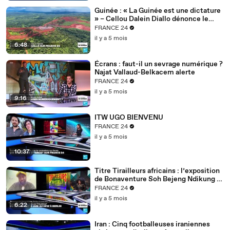
Guinée : « La Guinée est une dictature
» – Cellou Dalein Diallo dénonce le
régime Doumbouya
FRANCE 24
il y a 5 mois
6:48
Écrans : faut-il un sevrage numérique ?
Najat Vallaud-Belkacem alerte
FRANCE 24
il y a 5 mois
9:16
ITW UGO BIENVENU
FRANCE 24
il y a 5 mois
10:37
Titre Tirailleurs africains : l’exposition
de Bonaventure Soh Bejeng Ndikung à
Berlin
FRANCE 24
il y a 5 mois
6:22
Iran : Cinq footballeuses iraniennes