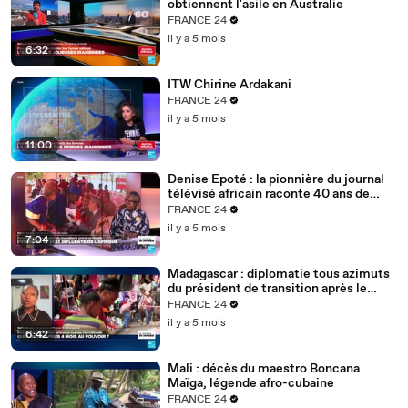
obtiennent l'asile en Australie
FRANCE 24
il y a 5 mois
6:32
ITW Chirine Ardakani
FRANCE 24
il y a 5 mois
11:00
Denise Epoté : la pionnière du journal
télévisé africain raconte 40 ans de
carrière
FRANCE 24
il y a 5 mois
7:04
Madagascar : diplomatie tous azimuts
du président de transition après le
putsch
FRANCE 24
il y a 5 mois
6:42
Mali : décès du maestro Boncana
Maïga, légende afro-cubaine
FRANCE 24