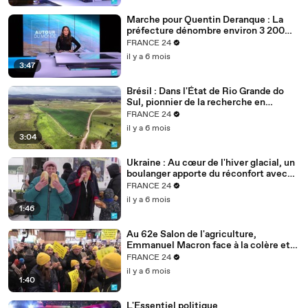
Marche pour Quentin Deranque : La
préfecture dénombre environ 3 200
personnes à Lyon
FRANCE 24
il y a 6 mois
3:47
Brésil : Dans l'État de Rio Grande do
Sul, pionnier de la recherche en
agriculture durable
FRANCE 24
il y a 6 mois
3:04
Ukraine : Au cœur de l'hiver glacial, un
boulanger apporte du réconfort avec
son pain
FRANCE 24
il y a 6 mois
1:46
Au 62e Salon de l'agriculture,
Emmanuel Macron face à la colère et
aux inquiétudes des agriculteurs
FRANCE 24
il y a 6 mois
1:40
L'Essentiel politique