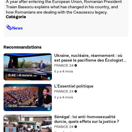
A year after entering the European Union, Romanian President
Traian Basescu explains what has changed in his country, and
how Romanians are dealing with the Ceausescu legacy.
Catégorie
🗞
News
Recommandations
Ukraine, nucléaire, réarmement : où
est passé le pacifisme des Écologistes
?
FRANCE 24
il y a 4 mois
6:42
|
À suivre
L'Essentiel politique
FRANCE 24
il y a 4 mois
12:05
Sénégal : loi anti-homosexualité
durcie, quels effets sur la justice ?
FRANCE 24