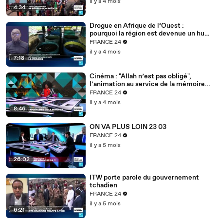
il y a 4 mois
4:34
Drogue en Afrique de l’Ouest :
pourquoi la région est devenue un hub
mondial
FRANCE 24
il y a 4 mois
7:18
Cinéma : "Allah n’est pas obligé",
l’animation au service de la mémoire
des enfants-soldats
FRANCE 24
il y a 4 mois
8:46
ON VA PLUS LOIN 23 03
FRANCE 24
il y a 5 mois
26:02
ITW porte parole du gouvernement
tchadien
FRANCE 24
il y a 5 mois
6:21