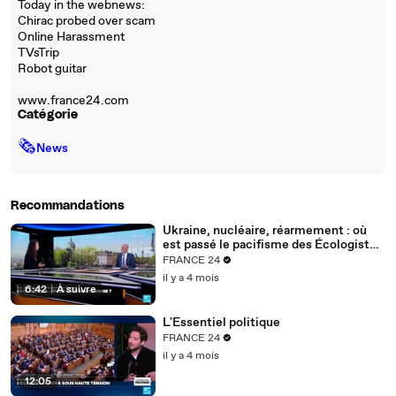
Today in the webnews:
Chirac probed over scam
Online Harassment
TVsTrip
Robot guitar
www.france24.com
Catégorie
🗞
News
Recommandations
Ukraine, nucléaire, réarmement : où
est passé le pacifisme des Écologistes
?
FRANCE 24
il y a 4 mois
6:42
|
À suivre
L'Essentiel politique
FRANCE 24
il y a 4 mois
12:05