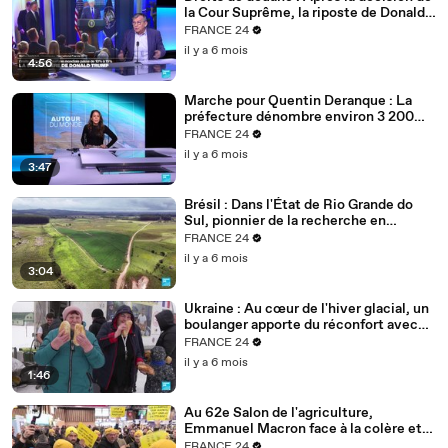
la Cour Suprême, la riposte de Donald
Trump
FRANCE 24
il y a 6 mois
4:56
Marche pour Quentin Deranque : La
préfecture dénombre environ 3 200
personnes à Lyon
FRANCE 24
il y a 6 mois
3:47
Brésil : Dans l'État de Rio Grande do
Sul, pionnier de la recherche en
agriculture durable
FRANCE 24
il y a 6 mois
3:04
Ukraine : Au cœur de l'hiver glacial, un
boulanger apporte du réconfort avec
son pain
FRANCE 24
il y a 6 mois
1:46
Au 62e Salon de l'agriculture,
Emmanuel Macron face à la colère et
aux inquiétudes des agriculteurs
FRANCE 24