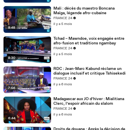
Mali : décès du maestro Boncana
Maïga, légende afro-cubaine
FRANCE 24
il y a 5 mois
8:48
Tchad – Mawndoe, voix engagée entre
afro-fusion et traditions ngambay
FRANCE 24
il y a 5 mois
8:30
RDC : Jean-Marc Kabund réclame un
dialogue inclusif et critique Tshisekedi
FRANCE 24
il y a 6 mois
7:56
Madagascar aux JO d’hiver : Mialitiana
Clerc, l’espoir africain du slalom
FRANCE 24
il y a 6 mois
6:44
Droits de douane : Après la décision de