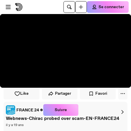
Passer au player
Passer au contenu principal
Se connecter
Like
Partager
Favori
Suivre
FRANCE 24
Webnews-Chirac probed over scam-EN-FRANCE24
il y a 19 ans