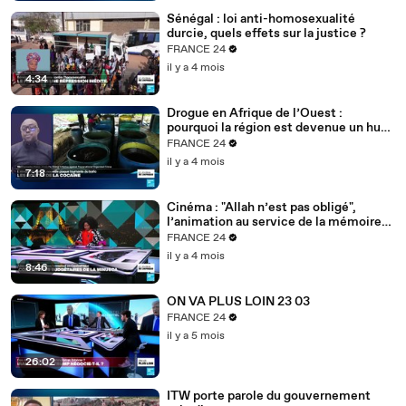
Sénégal : loi anti-homosexualité
durcie, quels effets sur la justice ?
FRANCE 24
il y a 4 mois
4:34
Drogue en Afrique de l’Ouest :
pourquoi la région est devenue un hub
mondial
FRANCE 24
il y a 4 mois
7:18
Cinéma : "Allah n’est pas obligé",
l’animation au service de la mémoire
des enfants-soldats
FRANCE 24
il y a 4 mois
8:46
ON VA PLUS LOIN 23 03
FRANCE 24
il y a 5 mois
26:02
ITW porte parole du gouvernement