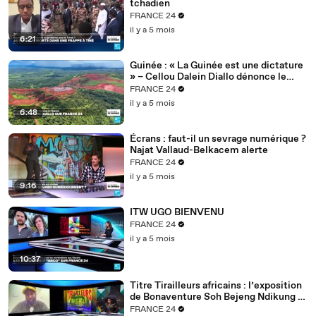
tchadien
FRANCE 24
il y a 5 mois
6:21
Guinée : « La Guinée est une dictature
» – Cellou Dalein Diallo dénonce le
régime Doumbouya
FRANCE 24
il y a 5 mois
6:48
Écrans : faut-il un sevrage numérique ?
Najat Vallaud-Belkacem alerte
FRANCE 24
il y a 5 mois
9:16
ITW UGO BIENVENU
FRANCE 24
il y a 5 mois
10:37
Titre Tirailleurs africains : l’exposition
de Bonaventure Soh Bejeng Ndikung à
Berlin
FRANCE 24