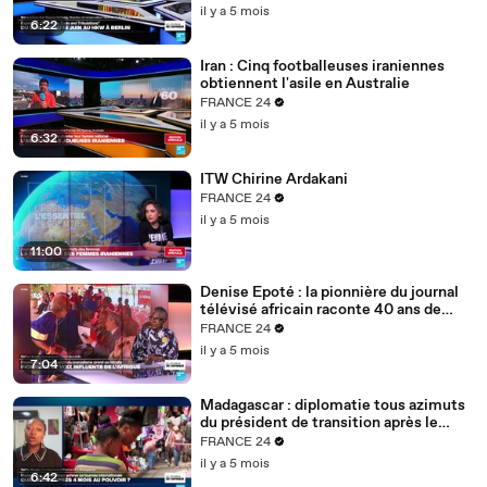
il y a 5 mois
6:22
Iran : Cinq footballeuses iraniennes
obtiennent l'asile en Australie
FRANCE 24
il y a 5 mois
6:32
ITW Chirine Ardakani
FRANCE 24
il y a 5 mois
11:00
Denise Epoté : la pionnière du journal
télévisé africain raconte 40 ans de
carrière
FRANCE 24
il y a 5 mois
7:04
Madagascar : diplomatie tous azimuts
du président de transition après le
putsch
FRANCE 24
il y a 5 mois
6:42