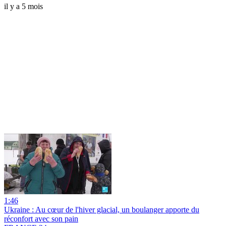
il y a 5 mois
1:46
Ukraine : Au cœur de l'hiver glacial, un boulanger apporte du
réconfort avec son pain