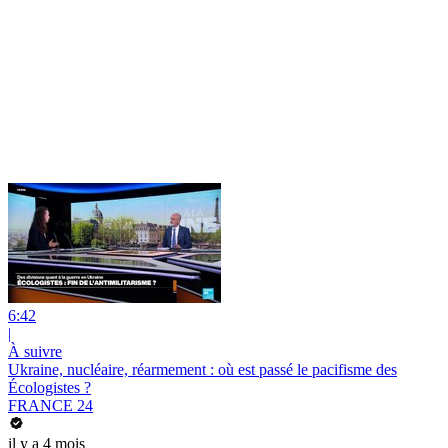
6:42
|
À suivre
Ukraine, nucléaire, réarmement : où est passé le pacifisme des
Écologistes ?
FRANCE 24
il y a 4 mois