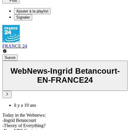
Plus
Ajouter à la playlist
Signaler
FRANCE 24
Suivre
WebNews-Ingrid Betancourt-
EN-FRANCE24
il y a 19 ans
Today in the Webnews:
-Ingrid Betancourt
-Theory of Everything?