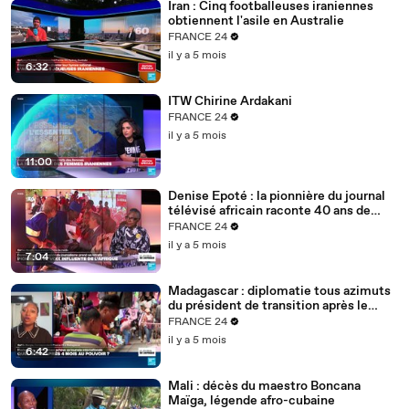
Iran : Cinq footballeuses iraniennes
obtiennent l'asile en Australie
FRANCE 24
il y a 5 mois
6:32
ITW Chirine Ardakani
FRANCE 24
il y a 5 mois
11:00
Denise Epoté : la pionnière du journal
télévisé africain raconte 40 ans de
carrière
FRANCE 24
il y a 5 mois
7:04
Madagascar : diplomatie tous azimuts
du président de transition après le
putsch
FRANCE 24
il y a 5 mois
6:42
Mali : décès du maestro Boncana
Maïga, légende afro-cubaine