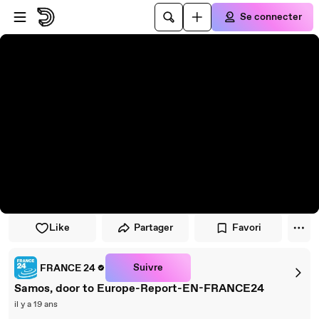
Passer au player
Passer au contenu principal
Se connecter
Like
Partager
Favori
Suivre
FRANCE 24
Samos, door to Europe-Report-EN-FRANCE24
il y a 19 ans