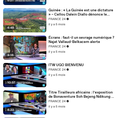
6:21
Guinée : « La Guinée est une dictature
» – Cellou Dalein Diallo dénonce le
régime Doumbouya
FRANCE 24
il y a 5 mois
6:48
Écrans : faut-il un sevrage numérique ?
Najat Vallaud-Belkacem alerte
FRANCE 24
il y a 5 mois
9:16
ITW UGO BIENVENU
FRANCE 24
il y a 5 mois
10:37
Titre Tirailleurs africains : l’exposition
de Bonaventure Soh Bejeng Ndikung à
Berlin
FRANCE 24
il y a 5 mois
6:22