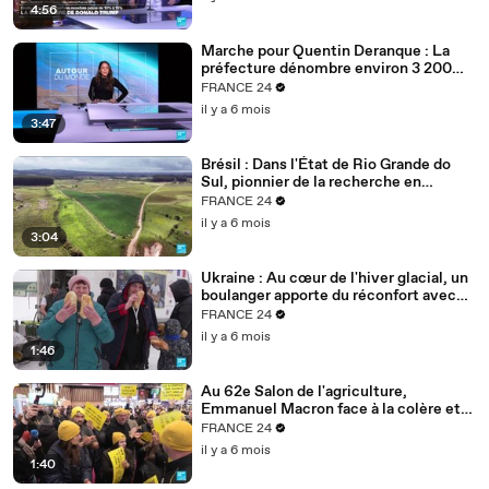
4:56
Marche pour Quentin Deranque : La
préfecture dénombre environ 3 200
personnes à Lyon
FRANCE 24
il y a 6 mois
3:47
Brésil : Dans l'État de Rio Grande do
Sul, pionnier de la recherche en
agriculture durable
FRANCE 24
il y a 6 mois
3:04
Ukraine : Au cœur de l'hiver glacial, un
boulanger apporte du réconfort avec
son pain
FRANCE 24
il y a 6 mois
1:46
Au 62e Salon de l'agriculture,
Emmanuel Macron face à la colère et
aux inquiétudes des agriculteurs
FRANCE 24
il y a 6 mois
1:40