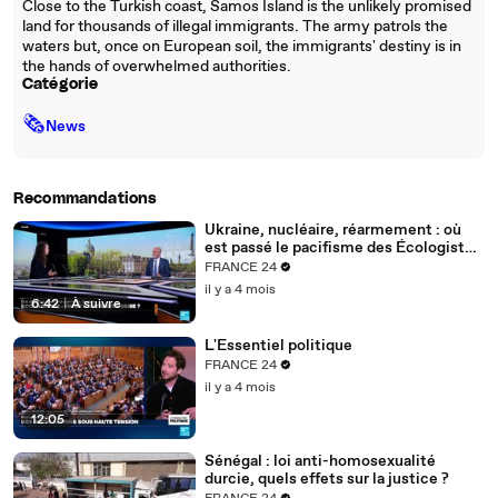
Close to the Turkish coast, Samos Island is the unlikely promised
land for thousands of illegal immigrants. The army patrols the
waters but, once on European soil, the immigrants' destiny is in
the hands of overwhelmed authorities.
Catégorie
🗞
News
Recommandations
Ukraine, nucléaire, réarmement : où
est passé le pacifisme des Écologistes
?
FRANCE 24
il y a 4 mois
6:42
|
À suivre
L'Essentiel politique
FRANCE 24
il y a 4 mois
12:05
Sénégal : loi anti-homosexualité
durcie, quels effets sur la justice ?