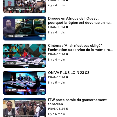
FRANCE 24
il y a 4 mois
4:34
Drogue en Afrique de l’Ouest :
pourquoi la région est devenue un hub
mondial
FRANCE 24
il y a 4 mois
7:18
Cinéma : "Allah n’est pas obligé",
l’animation au service de la mémoire
des enfants-soldats
FRANCE 24
il y a 4 mois
8:46
ON VA PLUS LOIN 23 03
FRANCE 24
il y a 5 mois
26:02
ITW porte parole du gouvernement
tchadien
FRANCE 24
il y a 5 mois