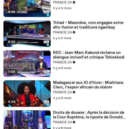
FRANCE 24
il y a 5 mois
8:48
Tchad – Mawndoe, voix engagée entre
afro-fusion et traditions ngambay
FRANCE 24
il y a 5 mois
8:30
RDC : Jean-Marc Kabund réclame un
dialogue inclusif et critique Tshisekedi
FRANCE 24
il y a 6 mois
7:56
Madagascar aux JO d’hiver : Mialitiana
Clerc, l’espoir africain du slalom
FRANCE 24
il y a 6 mois
6:44
Droits de douane : Après la décision de
la Cour Suprême, la riposte de Donald
Trump
FRANCE 24
il y a 6 mois