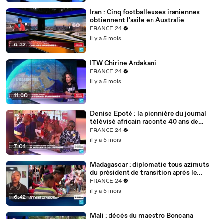
Iran : Cinq footballeuses iraniennes
obtiennent l'asile en Australie
FRANCE 24
il y a 5 mois
6:32
ITW Chirine Ardakani
FRANCE 24
il y a 5 mois
11:00
Denise Epoté : la pionnière du journal
télévisé africain raconte 40 ans de
carrière
FRANCE 24
il y a 5 mois
7:04
Madagascar : diplomatie tous azimuts
du président de transition après le
putsch
FRANCE 24
il y a 5 mois
6:42
Mali : décès du maestro Boncana