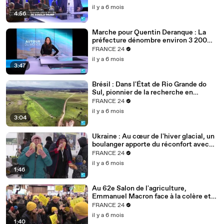
il y a 6 mois
4:56
Marche pour Quentin Deranque : La
préfecture dénombre environ 3 200
personnes à Lyon
FRANCE 24
il y a 6 mois
3:47
Brésil : Dans l'État de Rio Grande do
Sul, pionnier de la recherche en
agriculture durable
FRANCE 24
il y a 6 mois
3:04
Ukraine : Au cœur de l'hiver glacial, un
boulanger apporte du réconfort avec
son pain
FRANCE 24
il y a 6 mois
1:46
Au 62e Salon de l'agriculture,
Emmanuel Macron face à la colère et
aux inquiétudes des agriculteurs
FRANCE 24
il y a 6 mois
1:40