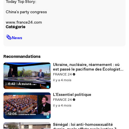
Today Top Story:
China's party congress
www.france24.com
Catégorie
🗞
News
Recommandations
Ukraine, nucléaire, réarmement : où
est passé le pacifisme des Écologistes
?
FRANCE 24
il y a 4 mois
6:42
|
À suivre
L'Essentiel politique
FRANCE 24
il y a 4 mois
12:05
Sénégal : loi anti-homosexualité