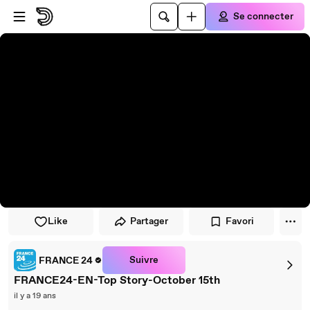
Passer au player
Passer au contenu principal
Se connecter
Like
Partager
Favori
Suivre
FRANCE 24
FRANCE24-EN-Top Story-October 15th
il y a 19 ans