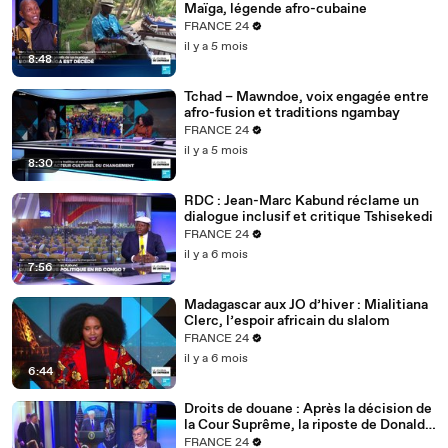
Maïga, légende afro-cubaine
FRANCE 24
il y a 5 mois
8:48
Tchad – Mawndoe, voix engagée entre
afro-fusion et traditions ngambay
FRANCE 24
il y a 5 mois
8:30
RDC : Jean-Marc Kabund réclame un
dialogue inclusif et critique Tshisekedi
FRANCE 24
il y a 6 mois
7:56
Madagascar aux JO d’hiver : Mialitiana
Clerc, l’espoir africain du slalom
FRANCE 24
il y a 6 mois
6:44
Droits de douane : Après la décision de
la Cour Suprême, la riposte de Donald
Trump
FRANCE 24