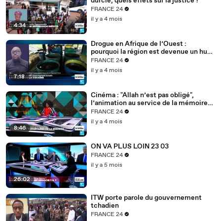
durcie, quels effets sur la justice ?
FRANCE 24
il y a 4 mois
4:34
Drogue en Afrique de l’Ouest :
pourquoi la région est devenue un hub
mondial
FRANCE 24
il y a 4 mois
7:18
Cinéma : "Allah n’est pas obligé",
l’animation au service de la mémoire
des enfants-soldats
FRANCE 24
il y a 4 mois
8:46
ON VA PLUS LOIN 23 03
FRANCE 24
il y a 5 mois
26:02
ITW porte parole du gouvernement
tchadien
FRANCE 24