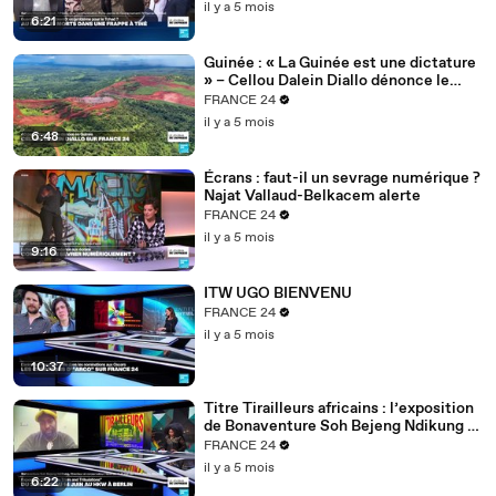
il y a 5 mois
6:21
Guinée : « La Guinée est une dictature
» – Cellou Dalein Diallo dénonce le
régime Doumbouya
FRANCE 24
il y a 5 mois
6:48
Écrans : faut-il un sevrage numérique ?
Najat Vallaud-Belkacem alerte
FRANCE 24
il y a 5 mois
9:16
ITW UGO BIENVENU
FRANCE 24
il y a 5 mois
10:37
Titre Tirailleurs africains : l’exposition
de Bonaventure Soh Bejeng Ndikung à
Berlin
FRANCE 24
il y a 5 mois
6:22