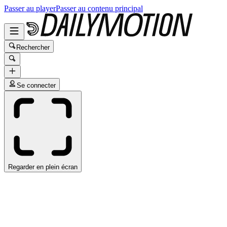
Passer au player
Passer au contenu principal
Rechercher
Se connecter
Regarder en plein écran