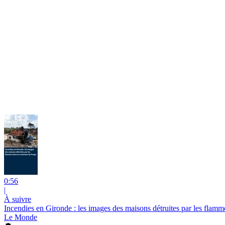
0:56
|
À suivre
Incendies en Gironde : les images des maisons détruites par les fla
Le Monde