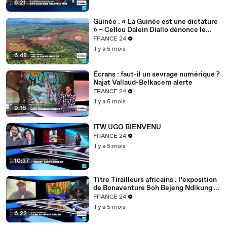
6:21
Guinée : « La Guinée est une dictature
» – Cellou Dalein Diallo dénonce le
régime Doumbouya
FRANCE 24
il y a 5 mois
6:48
Écrans : faut-il un sevrage numérique ?
Najat Vallaud-Belkacem alerte
FRANCE 24
il y a 5 mois
9:16
ITW UGO BIENVENU
FRANCE 24
il y a 5 mois
10:37
Titre Tirailleurs africains : l’exposition
de Bonaventure Soh Bejeng Ndikung à
Berlin
FRANCE 24
il y a 5 mois
6:22