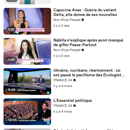
Capucine Anav : Guérie du variant
Delta, elle donne de ses nouvelles
Non Stop People
il y a 5 ans
1:15
Nabilla s’explique après avoir manqué
de gifler Passe-Partout
Non Stop People
il y a 5 ans
1:26
Ukraine, nucléaire, réarmement : où
est passé le pacifisme des Écologistes
?
FRANCE 24
il y a 4 mois
6:42
L'Essentiel politique
FRANCE 24
il y a 4 mois
12:05