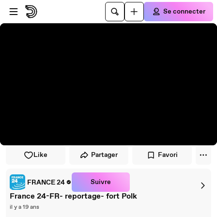
Passer au player
Passer au contenu principal
Se connecter
Like
Partager
Favori
Suivre
FRANCE 24
France 24-FR- reportage- fort Polk
il y a 19 ans