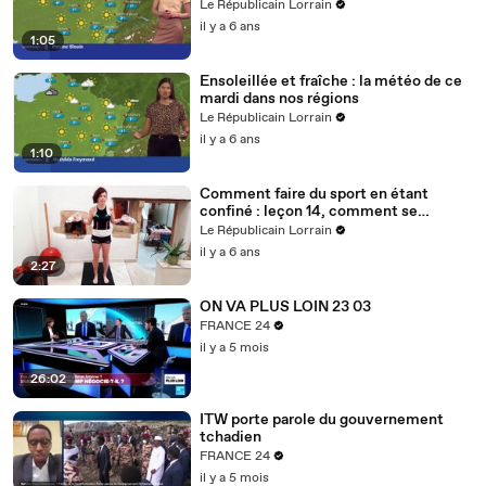
Le Républicain Lorrain
il y a 6 ans
1:05
Ensoleillée et fraîche : la météo de ce
mardi dans nos régions
Le Républicain Lorrain
il y a 6 ans
1:10
Comment faire du sport en étant
confiné : leçon 14, comment se
muscler avec des bouteilles d'eau ?
Le Républicain Lorrain
il y a 6 ans
2:27
ON VA PLUS LOIN 23 03
FRANCE 24
il y a 5 mois
26:02
ITW porte parole du gouvernement
tchadien
FRANCE 24
il y a 5 mois