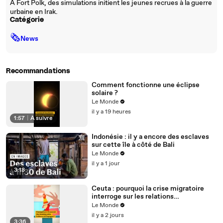
A Fort Polk, des simulations initient les jeunes recrues à la guerre
urbaine en Irak.
Catégorie
🗞
News
Recommandations
Comment fonctionne une éclipse
solaire ?
Le Monde
il y a 19 heures
1:57
|
À suivre
Indonésie : il y a encore des esclaves
sur cette île à côté de Bali
Le Monde
il y a 1 jour
3:18
Ceuta : pourquoi la crise migratoire
interroge sur les relations
diplomatiques entre le Maroc et
Le Monde
l’Espagne ?
il y a 2 jours
3:36