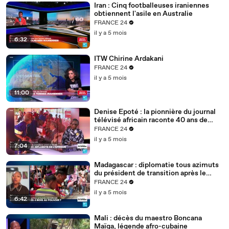
Iran : Cinq footballeuses iraniennes
obtiennent l'asile en Australie
FRANCE 24
il y a 5 mois
6:32
ITW Chirine Ardakani
FRANCE 24
il y a 5 mois
11:00
Denise Epoté : la pionnière du journal
télévisé africain raconte 40 ans de
carrière
FRANCE 24
il y a 5 mois
7:04
Madagascar : diplomatie tous azimuts
du président de transition après le
putsch
FRANCE 24
il y a 5 mois
6:42
Mali : décès du maestro Boncana
Maïga, légende afro-cubaine