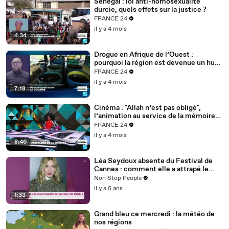
Sénégal : loi anti-homosexualité
durcie, quels effets sur la justice ?
FRANCE 24
il y a 4 mois
4:34
Drogue en Afrique de l’Ouest :
pourquoi la région est devenue un hub
mondial
FRANCE 24
il y a 4 mois
7:18
Cinéma : "Allah n’est pas obligé",
l’animation au service de la mémoire
des enfants-soldats
FRANCE 24
il y a 4 mois
8:46
Léa Seydoux absente du Festival de
Cannes : comment elle a attrapé le
Covid
Non Stop People
il y a 5 ans
1:33
Grand bleu ce mercredi : la météo de
nos régions