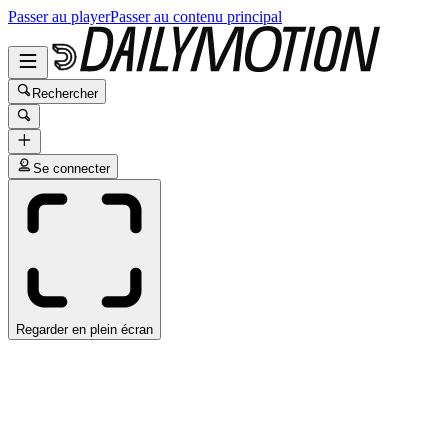
Passer au player
Passer au contenu principal
Rechercher
Se connecter
Regarder en plein écran