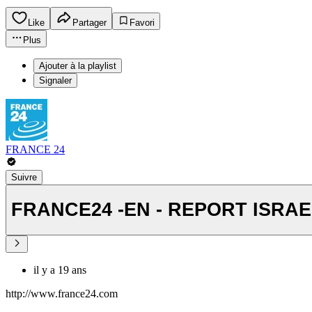
Like
Partager
Favori
Plus
Ajouter à la playlist
Signaler
FRANCE 24
Suivre
FRANCE24 -EN - REPORT ISR
il y a 19 ans
http://www.france24.com