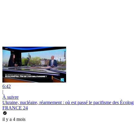
6:42
|
À suivre
Ukraine, nucléaire, réarmement : où est passé le pacifisme des Écologi
FRANCE 24
il y a 4 mois