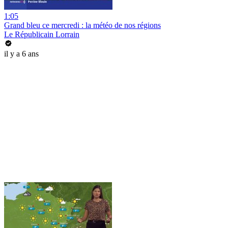
1:05
Grand bleu ce mercredi : la météo de nos régions
Le Républicain Lorrain
il y a 6 ans