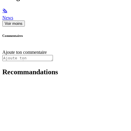
🗞
News
Voir moins
Commentaires
Ajoute ton commentaire
Recommandations