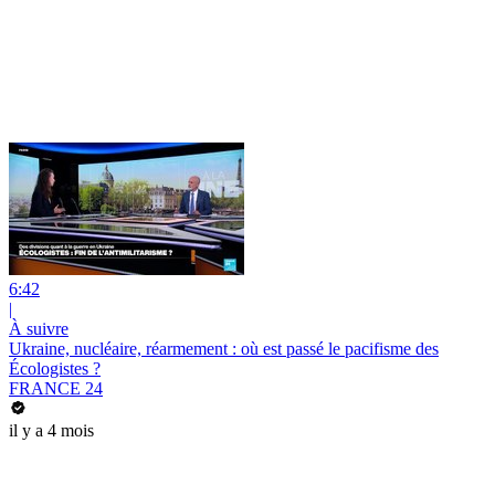
6:42
|
À suivre
Ukraine, nucléaire, réarmement : où est passé le pacifisme des
Écologistes ?
FRANCE 24
il y a 4 mois