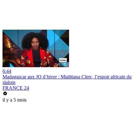
6:44
Madagascar aux JO d’hiver : Mialitiana Clerc, l’espoir africain du
slalom
FRANCE 24
il y a 5 mois