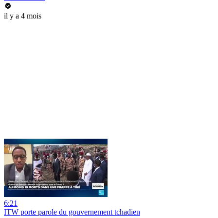
il y a 4 mois
6:21
ITW porte parole du gouvernement tchadien