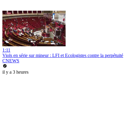
1:11
Viols en série sur mineur : LFI et Ecologistes contre la perpétuité
CNEWS
il y a 3 heures