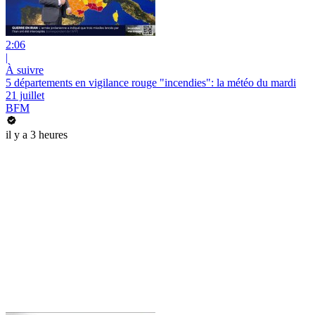
2:06
|
À suivre
5 départements en vigilance rouge "incendies": la météo du mardi
21 juillet
BFM
il y a 3 heures