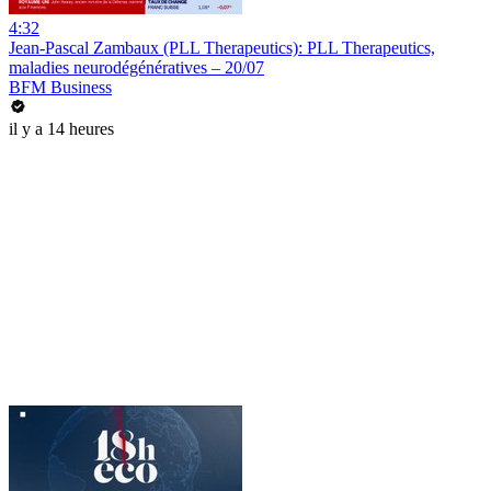
4:32
Jean-Pascal Zambaux (PLL Therapeutics): PLL Therapeutics,
maladies neurodégénératives – 20/07
BFM Business
il y a 14 heures