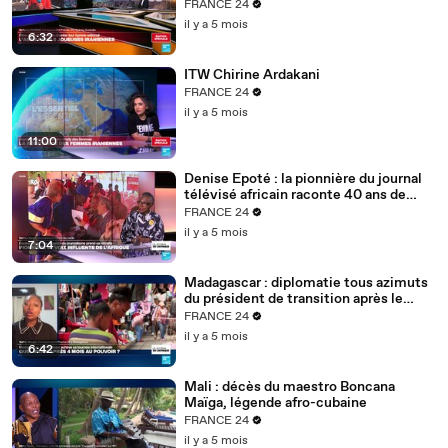
FRANCE 24
il y a 5 mois
6:32
ITW Chirine Ardakani
FRANCE 24
il y a 5 mois
11:00
Denise Epoté : la pionnière du journal
télévisé africain raconte 40 ans de
carrière
FRANCE 24
il y a 5 mois
7:04
Madagascar : diplomatie tous azimuts
du président de transition après le
putsch
FRANCE 24
il y a 5 mois
6:42
Mali : décès du maestro Boncana
Maïga, légende afro-cubaine
FRANCE 24
il y a 5 mois