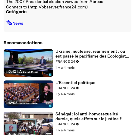
The 2007 Presidential election viewed from Abroad
Connect to (http://observer.france24.com)
Catégorie
🗞
News
Recommandations
Ukraine, nucléaire, réarmement : où
est passé le pacifisme des Écologistes
?
FRANCE 24
il y a 4 mois
6:42
|
À suivre
L'Essentiel politique
FRANCE 24
il y a 4 mois
12:05
Sénégal : loi anti-homosexualité
durcie, quels effets sur la justice ?
FRANCE 24
il y a 4 mois
4:34