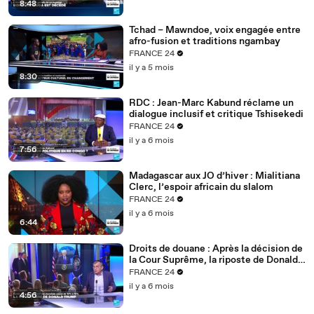
8:48
Tchad – Mawndoe, voix engagée entre
afro-fusion et traditions ngambay
FRANCE 24
il y a 5 mois
8:30
RDC : Jean-Marc Kabund réclame un
dialogue inclusif et critique Tshisekedi
FRANCE 24
il y a 6 mois
7:56
Madagascar aux JO d’hiver : Mialitiana
Clerc, l’espoir africain du slalom
FRANCE 24
il y a 6 mois
6:44
Droits de douane : Après la décision de
la Cour Suprême, la riposte de Donald
Trump
FRANCE 24
il y a 6 mois
4:56