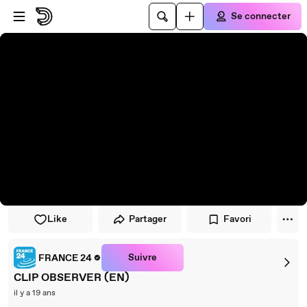
Passer au player
Passer au contenu principal
Se connecter
Like
Partager
Favori
Suivre
FRANCE 24
CLIP OBSERVER (EN)
il y a 19 ans