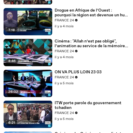
Drogue en Afrique de l’Ouest :
pourquoi la région est devenue un hub
mondial
FRANCE 24
il y a 4 mois
7:18
Cinéma : "Allah n’est pas obligé",
l’animation au service de la mémoire
des enfants-soldats
FRANCE 24
il y a 4 mois
8:46
ON VA PLUS LOIN 23 03
FRANCE 24
il y a 5 mois
26:02
ITW porte parole du gouvernement
tchadien
FRANCE 24
il y a 5 mois
6:21