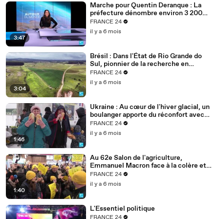
Marche pour Quentin Deranque : La
préfecture dénombre environ 3 200
personnes à Lyon
FRANCE 24
il y a 6 mois
3:47
Brésil : Dans l'État de Rio Grande do
Sul, pionnier de la recherche en
agriculture durable
FRANCE 24
il y a 6 mois
3:04
Ukraine : Au cœur de l'hiver glacial, un
boulanger apporte du réconfort avec
son pain
FRANCE 24
il y a 6 mois
1:46
Au 62e Salon de l'agriculture,
Emmanuel Macron face à la colère et
aux inquiétudes des agriculteurs
FRANCE 24
il y a 6 mois
1:40
L'Essentiel politique
FRANCE 24