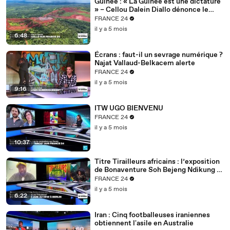
Guinée : « La Guinée est une dictature
» – Cellou Dalein Diallo dénonce le
régime Doumbouya
FRANCE 24
il y a 5 mois
6:48
Écrans : faut-il un sevrage numérique ?
Najat Vallaud-Belkacem alerte
FRANCE 24
il y a 5 mois
9:16
ITW UGO BIENVENU
FRANCE 24
il y a 5 mois
10:37
Titre Tirailleurs africains : l’exposition
de Bonaventure Soh Bejeng Ndikung à
Berlin
FRANCE 24
il y a 5 mois
6:22
Iran : Cinq footballeuses iraniennes
obtiennent l'asile en Australie