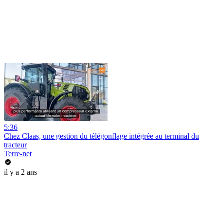
5:36
Chez Claas, une gestion du télégonflage intégrée au terminal du
tracteur
Terre-net
il y a 2 ans