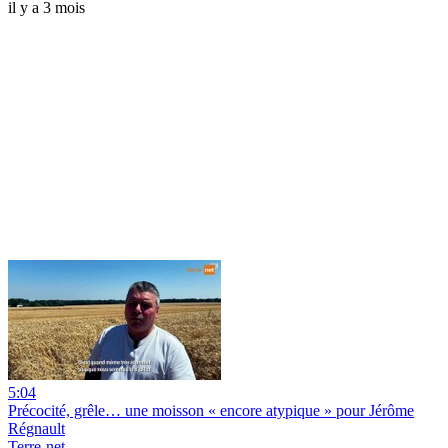
il y a 3 mois
5:04
Précocité, grêle… une moisson « encore atypique » pour Jérôme
Régnault
Terre-net