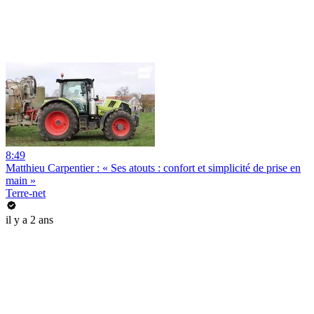
8:49
Matthieu Carpentier : « Ses atouts : confort et simplicité de prise en
main »
Terre-net
il y a 2 ans