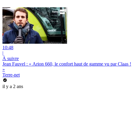
10:48
|
À suivre
Jean Fauvel : « Arion 660, le confort haut de gamme vu par Claas !
»
Terre-net
il y a 2 ans