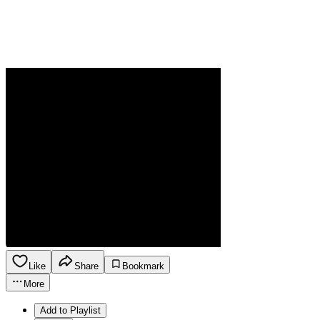
Like
Share
Bookmark
More
Add to Playlist