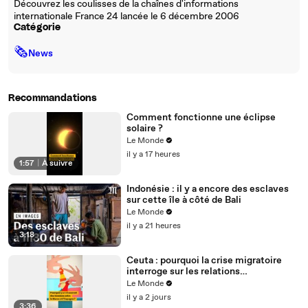
Découvrez les coulisses de la chaînes d'informations
internationale France 24 lancée le 6 décembre 2006
Catégorie
🗞
News
Recommandations
Comment fonctionne une éclipse
solaire ?
Le Monde
il y a 17 heures
1:57
|
À suivre
Indonésie : il y a encore des esclaves
sur cette île à côté de Bali
Le Monde
il y a 21 heures
3:18
Ceuta : pourquoi la crise migratoire
interroge sur les relations
diplomatiques entre le Maroc et
Le Monde
l’Espagne ?
il y a 2 jours
3:36