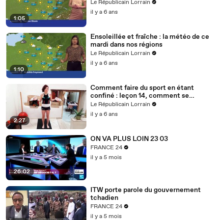
Le Républicain Lorrain
il y a 6 ans
1:05
Ensoleillée et fraîche : la météo de ce
mardi dans nos régions
Le Républicain Lorrain
il y a 6 ans
1:10
Comment faire du sport en étant
confiné : leçon 14, comment se
muscler avec des bouteilles d'eau ?
Le Républicain Lorrain
il y a 6 ans
2:27
ON VA PLUS LOIN 23 03
FRANCE 24
il y a 5 mois
26:02
ITW porte parole du gouvernement
tchadien
FRANCE 24
il y a 5 mois