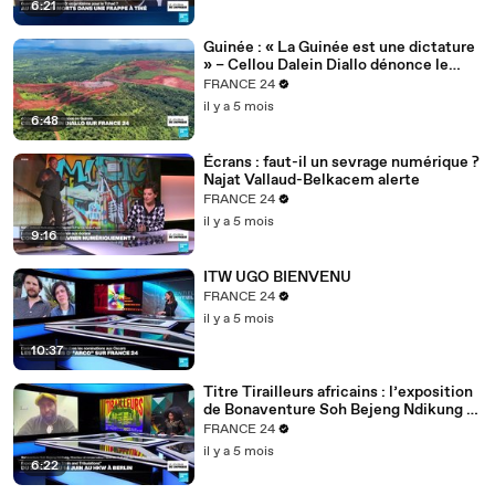
6:21
Guinée : « La Guinée est une dictature
» – Cellou Dalein Diallo dénonce le
régime Doumbouya
FRANCE 24
il y a 5 mois
6:48
Écrans : faut-il un sevrage numérique ?
Najat Vallaud-Belkacem alerte
FRANCE 24
il y a 5 mois
9:16
ITW UGO BIENVENU
FRANCE 24
il y a 5 mois
10:37
Titre Tirailleurs africains : l’exposition
de Bonaventure Soh Bejeng Ndikung à
Berlin
FRANCE 24
il y a 5 mois
6:22