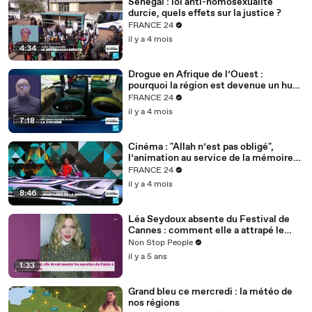
Sénégal : loi anti-homosexualité
durcie, quels effets sur la justice ?
FRANCE 24
il y a 4 mois
4:34
Drogue en Afrique de l’Ouest :
pourquoi la région est devenue un hub
mondial
FRANCE 24
il y a 4 mois
7:18
Cinéma : "Allah n’est pas obligé",
l’animation au service de la mémoire
des enfants-soldats
FRANCE 24
il y a 4 mois
8:46
Léa Seydoux absente du Festival de
Cannes : comment elle a attrapé le
Covid
Non Stop People
il y a 5 ans
1:33
Grand bleu ce mercredi : la météo de
nos régions