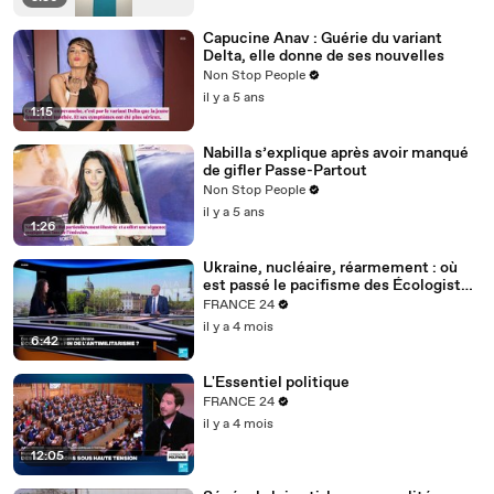
Capucine Anav : Guérie du variant
Delta, elle donne de ses nouvelles
Non Stop People
il y a 5 ans
1:15
Nabilla s’explique après avoir manqué
de gifler Passe-Partout
Non Stop People
il y a 5 ans
1:26
Ukraine, nucléaire, réarmement : où
est passé le pacifisme des Écologistes
?
FRANCE 24
il y a 4 mois
6:42
L'Essentiel politique
FRANCE 24
il y a 4 mois
12:05