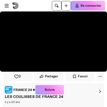
Passer au player
Passer au contenu principal
Se connecter
2
Partager
Favori
Suivre
FRANCE 24
LES COULISSES DE FRANCE 24
il y a 20 ans