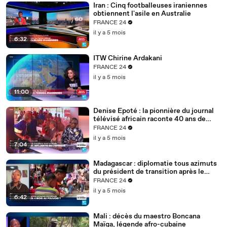
Iran : Cinq footballeuses iraniennes
obtiennent l'asile en Australie
FRANCE 24
il y a 5 mois
6:32
ITW Chirine Ardakani
FRANCE 24
il y a 5 mois
11:00
Denise Epoté : la pionnière du journal
télévisé africain raconte 40 ans de
carrière
FRANCE 24
il y a 5 mois
7:04
Madagascar : diplomatie tous azimuts
du président de transition après le
putsch
FRANCE 24
il y a 5 mois
6:42
Mali : décès du maestro Boncana
Maïga, légende afro-cubaine