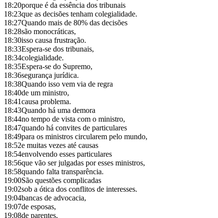
18:20
porque é da essência dos tribunais
18:23
que as decisões tenham colegialidade.
18:27
Quando mais de 80% das decisões
18:28
são monocráticas,
18:30
isso causa frustração.
18:33
Espera-se dos tribunais,
18:34
colegialidade.
18:35
Espera-se do Supremo,
18:36
segurança jurídica.
18:38
Quando isso vem via de regra
18:40
de um ministro,
18:41
causa problema.
18:43
Quando há uma demora
18:44
no tempo de vista com o ministro,
18:47
quando há convites de particulares
18:49
para os ministros circularem pelo mundo,
18:52
e muitas vezes até causas
18:54
envolvendo esses particulares
18:56
que vão ser julgadas por esses ministros,
18:58
quando falta transparência.
19:00
São questões complicadas
19:02
sob a ótica dos conflitos de interesses.
19:04
bancas de advocacia,
19:07
de esposas,
19:08
de parentes,