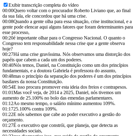
Exibir transcrição completa do vídeo
00:00
Quero voltar com o procurador Roberto Liviano que, ao final
da sua fala, ele concordou que há uma crise.
00:08
Quando a gente olha para essa situação, crise institucional, e a
gente pode elencar aqui alguns fatores que foram determinantes para
esse processo,
00:20
é importante olhar para o Congresso Nacional. O quanto o
Congresso tem responsabilidade nessa crise que a gente observa
hoje?
00:27
Há uma crise gravíssima. Nós observamos uma distorção dos
papéis que cabem a cada um dos poderes.
00:40
Nós temos, Daniel, na Constituição como um dos princípios
fundamentais, e a doutora Gabriela é professora do assunto,
00:48
mas o princípio da separação dos poderes é um dos princípios
basilares da nossa Constituição.
00:54
E isso procura promover esta ideia dos freios e contrapesos.
01:01
Mas você veja, de 2014 a 2025, Daniel, nós tivemos um
aumento de 25.100% no bolo das emendas parlamentares.
01:12
Ao mesmo tempo, o salário mínimo aumentou 109%.
01:17
25.100% contra 109%.
01:22
E nós sabemos que cabe ao poder executivo a gestão do
orçamento.
01:27
É o executivo que constrói, que planeja, que detecta as
necessidades sociais,