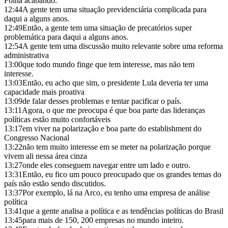
Folha acabando.
12:44
A gente tem uma situação previdenciária complicada para
daqui a alguns anos.
12:49
Então, a gente tem uma situação de precatórios super
problemática para daqui a alguns anos.
12:54
A gente tem uma discussão muito relevante sobre uma reforma
administrativa
13:00
que todo mundo finge que tem interesse, mas não tem
interesse.
13:03
Então, eu acho que sim, o presidente Lula deveria ter uma
capacidade mais proativa
13:09
de falar desses problemas e tentar pacificar o país.
13:11
Agora, o que me preocupa é que boa parte das lideranças
políticas estão muito confortáveis
13:17
em viver na polarização e boa parte do establishment do
Congresso Nacional
13:22
não tem muito interesse em se meter na polarização porque
vivem ali nessa área cinza
13:27
onde eles conseguem navegar entre um lado e outro.
13:31
Então, eu fico um pouco preocupado que os grandes temas do
país não estão sendo discutidos.
13:37
Por exemplo, lá na Arco, eu tenho uma empresa de análise
política
13:41
que a gente analisa a política e as tendências políticas do Brasil
13:45
para mais de 150, 200 empresas no mundo inteiro.