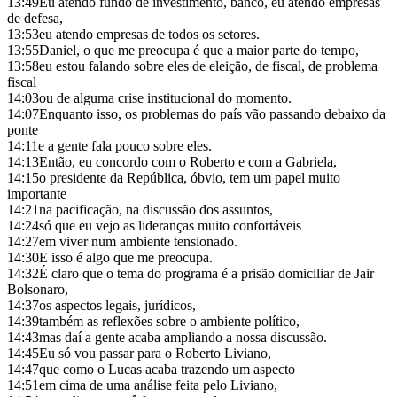
13:49
Eu atendo fundo de investimento, banco, eu atendo empresas
de defesa,
13:53
eu atendo empresas de todos os setores.
13:55
Daniel, o que me preocupa é que a maior parte do tempo,
13:58
eu estou falando sobre eles de eleição, de fiscal, de problema
fiscal
14:03
ou de alguma crise institucional do momento.
14:07
Enquanto isso, os problemas do país vão passando debaixo da
ponte
14:11
e a gente fala pouco sobre eles.
14:13
Então, eu concordo com o Roberto e com a Gabriela,
14:15
o presidente da República, óbvio, tem um papel muito
importante
14:21
na pacificação, na discussão dos assuntos,
14:24
só que eu vejo as lideranças muito confortáveis
14:27
em viver num ambiente tensionado.
14:30
E isso é algo que me preocupa.
14:32
É claro que o tema do programa é a prisão domiciliar de Jair
Bolsonaro,
14:37
os aspectos legais, jurídicos,
14:39
também as reflexões sobre o ambiente político,
14:43
mas daí a gente acaba ampliando a nossa discussão.
14:45
Eu só vou passar para o Roberto Liviano,
14:47
que como o Lucas acaba trazendo um aspecto
14:51
em cima de uma análise feita pelo Liviano,