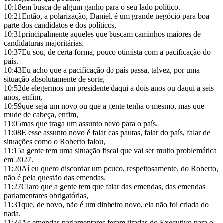
10:18
em busca de algum ganho para o seu lado político.
10:21
Então, a polarização, Daniel, é um grande negócio para boa
parte dos candidatos e dos políticos,
10:31
principalmente aqueles que buscam caminhos maiores de
candidaturas majoritárias.
10:37
Eu sou, de certa forma, pouco otimista com a pacificação do
país.
10:43
Eu acho que a pacificação do país passa, talvez, por uma
situação absolutamente de sorte,
10:52
de elegermos um presidente daqui a dois anos ou daqui a seis
anos, enfim,
10:59
que seja um novo ou que a gente tenha o mesmo, mas que
mude de cabeça, enfim,
11:05
mas que traga um assunto novo para o país.
11:08
E esse assunto novo é falar das pautas, falar do país, falar de
situações como o Roberto falou,
11:15
a gente tem uma situação fiscal que vai ser muito problemática
em 2027.
11:20
Aí eu quero discordar um pouco, respeitosamente, do Roberto,
não é pela questão das emendas.
11:27
Claro que a gente tem que falar das emendas, das emendas
parlamentares obrigatórias,
11:31
que, de novo, não é um dinheiro novo, ela não foi criada do
nada.
11:34
As emendas parlamentares foram tiradas do Executivo para o