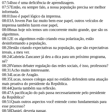
07:54
Isso é uma deficiência de aprendizagem.
07:57
Então, eu sempre falo, a nossa população precisa ser melhor
informada.
08:01
Isso é papel lógico da imprensa.
08:03
A Jovem Pan faz muito bem esse papel, outros veículos de
imprensa também fazem esse papel,
08:08
mas hoje nós temos um concorrente muito grande, que são os
algoritmos.
08:12
E os algoritmos estão criando essa polarização, estão
desinformando a população,
08:20
estão criando expectativas na população, que são expectativas
irreais, a meu ver.
08:24
Gabriela Zancaner já deu a dica para um próximo programa,
né?
08:28
Vamos debater regulação das redes sociais, é isso, professora?
08:31
Acho muito interessante.
08:34
Lucas de Aragão.
08:35
Lucas, nossos colegas aqui no estúdio defendem uma atuação
mais proativa do presidente da República.
08:44
Queria também sua reflexão.
08:47
A pacificação do país passa necessariamente pelo presidente
da República?
08:51
Quais outros aspectos você entende como fundamentais para
esse processo?
08:58
Daniel, deveria passar.