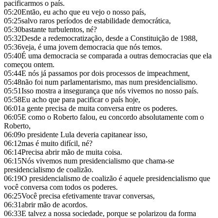
pacificarmos o país.
05:20
Então, eu acho que eu vejo o nosso país,
05:25
salvo raros períodos de estabilidade democrática,
05:30
bastante turbulentos, né?
05:32
Desde a redemocratização, desde a Constituição de 1988,
05:36
veja, é uma jovem democracia que nós temos.
05:40
É uma democracia se comparada a outras democracias que ela
começou ontem.
05:44
E nós já passamos por dois processos de impeachment,
05:48
não foi num parlamentarismo, mas num presidencialismo.
05:51
Isso mostra a insegurança que nós vivemos no nosso país.
05:58
Eu acho que para pacificar o país hoje,
06:01
a gente precisa de muita conversa entre os poderes.
06:05
E como o Roberto falou, eu concordo absolutamente com o
Roberto,
06:09
o presidente Lula deveria capitanear isso,
06:12
mas é muito difícil, né?
06:14
Precisa abrir mão de muita coisa.
06:15
Nós vivemos num presidencialismo que chama-se
presidencialismo de coalizão.
06:19
O presidencialismo de coalizão é aquele presidencialismo que
você conversa com todos os poderes.
06:25
Você precisa efetivamente travar conversas,
06:31
abrir mão de acordos.
06:33
E talvez a nossa sociedade, porque se polarizou da forma