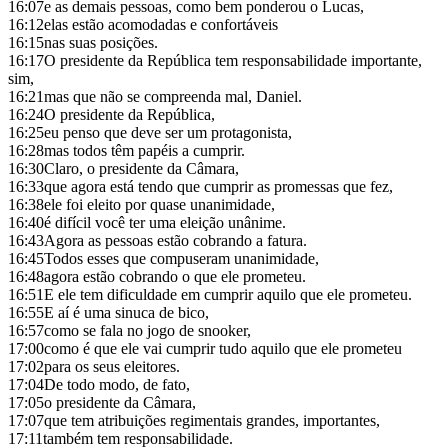
16:07
e as demais pessoas, como bem ponderou o Lucas,
16:12
elas estão acomodadas e confortáveis
16:15
nas suas posições.
16:17
O presidente da República tem responsabilidade importante,
sim,
16:21
mas que não se compreenda mal, Daniel.
16:24
O presidente da República,
16:25
eu penso que deve ser um protagonista,
16:28
mas todos têm papéis a cumprir.
16:30
Claro, o presidente da Câmara,
16:33
que agora está tendo que cumprir as promessas que fez,
16:38
ele foi eleito por quase unanimidade,
16:40
é difícil você ter uma eleição unânime.
16:43
Agora as pessoas estão cobrando a fatura.
16:45
Todos esses que compuseram unanimidade,
16:48
agora estão cobrando o que ele prometeu.
16:51
E ele tem dificuldade em cumprir aquilo que ele prometeu.
16:55
E aí é uma sinuca de bico,
16:57
como se fala no jogo de snooker,
17:00
como é que ele vai cumprir tudo aquilo que ele prometeu
17:02
para os seus eleitores.
17:04
De todo modo, de fato,
17:05
o presidente da Câmara,
17:07
que tem atribuições regimentais grandes, importantes,
17:11
também tem responsabilidade.