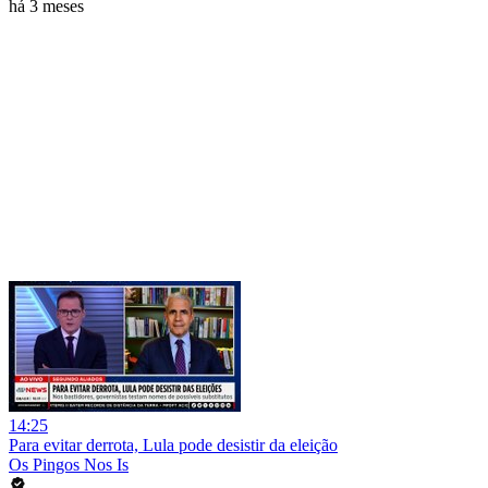
há 3 meses
14:25
Para evitar derrota, Lula pode desistir da eleição
Os Pingos Nos Is