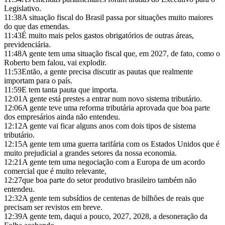
Legislativo.
11:38
A situação fiscal do Brasil passa por situações muito maiores
do que das emendas.
11:43
É muito mais pelos gastos obrigatórios de outras áreas,
previdenciária.
11:48
A gente tem uma situação fiscal que, em 2027, de fato, como o
Roberto bem falou, vai explodir.
11:53
Então, a gente precisa discutir as pautas que realmente
importam para o país.
11:59
E tem tanta pauta que importa.
12:01
A gente está prestes a entrar num novo sistema tributário.
12:06
A gente teve uma reforma tributária aprovada que boa parte
dos empresários ainda não entendeu.
12:12
A gente vai ficar alguns anos com dois tipos de sistema
tributário.
12:15
A gente tem uma guerra tarifária com os Estados Unidos que é
muito prejudicial a grandes setores da nossa economia.
12:21
A gente tem uma negociação com a Europa de um acordo
comercial que é muito relevante,
12:27
que boa parte do setor produtivo brasileiro também não
entendeu.
12:32
A gente tem subsídios de centenas de bilhões de reais que
precisam ser revistos em breve.
12:39
A gente tem, daqui a pouco, 2027, 2028, a desoneração da