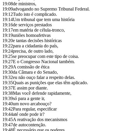
19:08
de ministros,
19:09
advogando no Supremo Tribunal Federal.
19:12
Tudo isto é complicado.
19:14
Um tribunal que tem uma história
19:16
de serviços prestados
19:17
em matéria de célula-tronco,
19:19
uniões homoafetivas
19:20
e tantas decisões históricas
19:22
para a cidadania do país,
19:24
precisa, de outro lado,
19:25
se preocupar com este tipo de coisa.
19:27
E o Congresso Nacional também.
19:29
A comissão de ética
19:30
da Câmara e do Senado,
19:32
eu não ouço falar a respeito delas.
19:35
Quais as punições que elas têm aplicado.
19:37
E assim por diante.
19:38
Mas você defende rapidamente,
19:39
só para a gente ir,
19:40
um novo arcabouço?
19:42
Para regular, especificar
19:44
até onde pode ir?
19:45
A reativação dos mecanismos
19:47
de autocontenção.
19:48
É necessário que os poderes