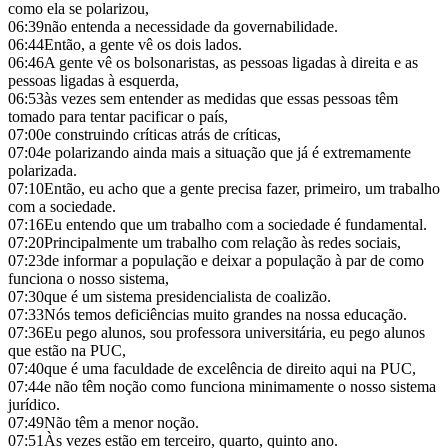
como ela se polarizou,
06:39
não entenda a necessidade da governabilidade.
06:44
Então, a gente vê os dois lados.
06:46
A gente vê os bolsonaristas, as pessoas ligadas à direita e as
pessoas ligadas à esquerda,
06:53
às vezes sem entender as medidas que essas pessoas têm
tomado para tentar pacificar o país,
07:00
e construindo críticas atrás de críticas,
07:04
e polarizando ainda mais a situação que já é extremamente
polarizada.
07:10
Então, eu acho que a gente precisa fazer, primeiro, um trabalho
com a sociedade.
07:16
Eu entendo que um trabalho com a sociedade é fundamental.
07:20
Principalmente um trabalho com relação às redes sociais,
07:23
de informar a população e deixar a população à par de como
funciona o nosso sistema,
07:30
que é um sistema presidencialista de coalizão.
07:33
Nós temos deficiências muito grandes na nossa educação.
07:36
Eu pego alunos, sou professora universitária, eu pego alunos
que estão na PUC,
07:40
que é uma faculdade de excelência de direito aqui na PUC,
07:44
e não têm noção como funciona minimamente o nosso sistema
jurídico.
07:49
Não têm a menor noção.
07:51
Às vezes estão em terceiro, quarto, quinto ano.