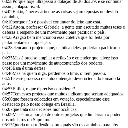
03:58
Porque hoje ultrapassa a dotação de 30 dos 39, e se continuar
assim, colapso fiscal.
04:05
Então, é necessário que as coisas sejam repostas no devido
caminho,
04:10
porque não é possível continuar do jeito que está.
04:12
Agora, professor Gabriela, a gente tem escutado muitas teses e
defesas a respeito de um movimento para pacificar o país.
04:23
Aragão bem mencionou essa coletiva que foi feita por
parlamentares da oposição,
04:28
elencando projetos que, na ótica deles, poderiam pacificar o
país.
04:35
Mas é preciso ampliar a reflexão e entender que talvez isso
passe por um movimento de autocontenção dos poderes.
04:45
Essa é uma defesa.
04:46
Mas há quem diga, perdemos o time, o trem passou,
04:51
e esse processo de autocontenção deveria ter sido tomado lá
atrás.
04:55
Enfim, o que é preciso considerar?
04:57
Tem esses projetos que muitos indicam que seriam adequados,
05:00
que fossem colocados em votação, especialmente esse
destacado pelo nosso colega em Brasília,
05:07
que trata das decisões monocráticas.
05:09
Mas é uma porção de outros projetos que limitariam o poder
dos ministros do Supremo.
05:15
Queria uma reflexão sobre quais são os caminhos para nós