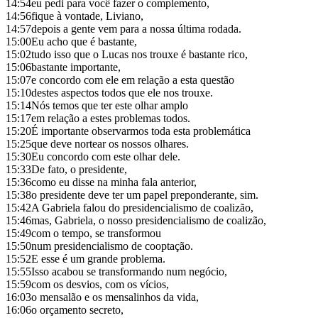
14:54
eu pedi para você fazer o complemento,
14:56
fique à vontade, Liviano,
14:57
depois a gente vem para a nossa última rodada.
15:00
Eu acho que é bastante,
15:02
tudo isso que o Lucas nos trouxe é bastante rico,
15:06
bastante importante,
15:07
e concordo com ele em relação a esta questão
15:10
destes aspectos todos que ele nos trouxe.
15:14
Nós temos que ter este olhar amplo
15:17
em relação a estes problemas todos.
15:20
É importante observarmos toda esta problemática
15:25
que deve nortear os nossos olhares.
15:30
Eu concordo com este olhar dele.
15:33
De fato, o presidente,
15:36
como eu disse na minha fala anterior,
15:38
o presidente deve ter um papel preponderante, sim.
15:42
A Gabriela falou do presidencialismo de coalizão,
15:46
mas, Gabriela, o nosso presidencialismo de coalizão,
15:49
com o tempo, se transformou
15:50
num presidencialismo de cooptação.
15:52
E esse é um grande problema.
15:55
Isso acabou se transformando num negócio,
15:59
com os desvios, com os vícios,
16:03
o mensalão e os mensalinhos da vida,
16:06
o orçamento secreto,