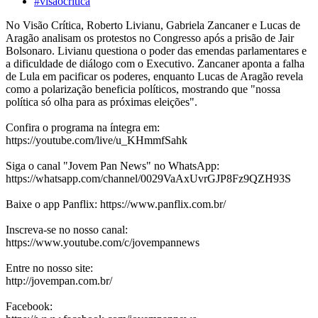
#visaocritica
No Visão Crítica, Roberto Livianu, Gabriela Zancaner e Lucas de
Aragão analisam os protestos no Congresso após a prisão de Jair
Bolsonaro. Livianu questiona o poder das emendas parlamentares e
a dificuldade de diálogo com o Executivo. Zancaner aponta a falha
de Lula em pacificar os poderes, enquanto Lucas de Aragão revela
como a polarização beneficia políticos, mostrando que "nossa
política só olha para as próximas eleições".
Confira o programa na íntegra em:
https://youtube.com/live/u_KHmmfSahk
Siga o canal "Jovem Pan News" no WhatsApp:
https://whatsapp.com/channel/0029VaAxUvrGJP8Fz9QZH93S
Baixe o app Panflix: https://www.panflix.com.br/
Inscreva-se no nosso canal:
https://www.youtube.com/c/jovempannews
Entre no nosso site:
http://jovempan.com.br/
Facebook: