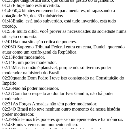
01:33
que diagnostica isso, que cuida da gestão do orçamento.
01:37
E hoje tudo está invertido.
01:40
50,4 bilhões em emendas parlamentares, ultrapassando a
dotação de 30, dos 39 ministérios.
01:48
Então, está tudo subvertido, está tudo invertido, está tudo
trocado.
01:55
É muito difícil você prover as necessidades da sociedade numa
situação como esta.
02:01
Há uma situação crítica de poderes.
02:06
O Supremo Tribunal Federal entra em cena, Daniel, querendo
atuar como um xerife-geral da República.
02:13
Poder moderador.
02:14
É, um poder moderador.
02:15
Mas isso não é plausível, porque nós só tivemos poder
moderador na história do Brasil
02:20
quando Dom Pedro I teve isto consignado na Constituição do
Império.
02:26
Não há poder moderador.
02:27
Com todo respeito ao doutor Ives Gandra, não há poder
moderador.
02:31
As Forças Armadas não têm poder moderador.
02:34
O Brasil não teve nenhum outro momento da nossa história
poder moderador.
02:39
Nós temos três poderes que são independentes e harmônicos.
02:43
E nós vivemos um momento crítico.