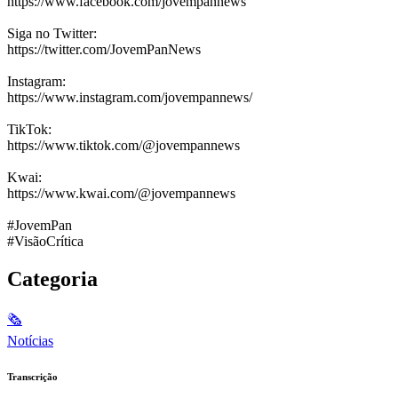
https://www.facebook.com/jovempannews
Siga no Twitter:
https://twitter.com/JovemPanNews
Instagram:
https://www.instagram.com/jovempannews/
TikTok:
https://www.tiktok.com/@jovempannews
Kwai:
https://www.kwai.com/@jovempannews
#JovemPan
#VisãoCrítica
Categoria
🗞
Notícias
Transcrição