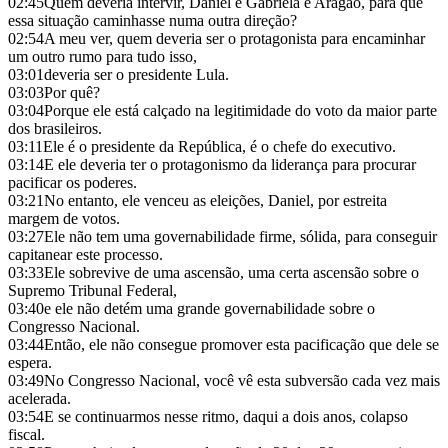
02:45
Quem deveria intervir, Daniel e Gabriela e Aragão, para que
essa situação caminhasse numa outra direção?
02:54
A meu ver, quem deveria ser o protagonista para encaminhar
um outro rumo para tudo isso,
03:01
deveria ser o presidente Lula.
03:03
Por quê?
03:04
Porque ele está calçado na legitimidade do voto da maior parte
dos brasileiros.
03:11
Ele é o presidente da República, é o chefe do executivo.
03:14
E ele deveria ter o protagonismo da liderança para procurar
pacificar os poderes.
03:21
No entanto, ele venceu as eleições, Daniel, por estreita
margem de votos.
03:27
Ele não tem uma governabilidade firme, sólida, para conseguir
capitanear este processo.
03:33
Ele sobrevive de uma ascensão, uma certa ascensão sobre o
Supremo Tribunal Federal,
03:40
e ele não detém uma grande governabilidade sobre o
Congresso Nacional.
03:44
Então, ele não consegue promover esta pacificação que dele se
espera.
03:49
No Congresso Nacional, você vê esta subversão cada vez mais
acelerada.
03:54
E se continuarmos nesse ritmo, daqui a dois anos, colapso
fiscal.