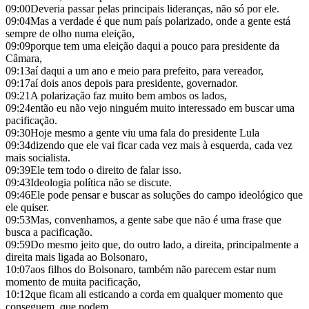
09:00
Deveria passar pelas principais lideranças, não só por ele.
09:04
Mas a verdade é que num país polarizado, onde a gente está
sempre de olho numa eleição,
09:09
porque tem uma eleição daqui a pouco para presidente da
Câmara,
09:13
aí daqui a um ano e meio para prefeito, para vereador,
09:17
aí dois anos depois para presidente, governador.
09:21
A polarização faz muito bem ambos os lados,
09:24
então eu não vejo ninguém muito interessado em buscar uma
pacificação.
09:30
Hoje mesmo a gente viu uma fala do presidente Lula
09:34
dizendo que ele vai ficar cada vez mais à esquerda, cada vez
mais socialista.
09:39
Ele tem todo o direito de falar isso.
09:43
Ideologia política não se discute.
09:46
Ele pode pensar e buscar as soluções do campo ideológico que
ele quiser.
09:53
Mas, convenhamos, a gente sabe que não é uma frase que
busca a pacificação.
09:59
Do mesmo jeito que, do outro lado, a direita, principalmente a
direita mais ligada ao Bolsonaro,
10:07
aos filhos do Bolsonaro, também não parecem estar num
momento de muita pacificação,
10:12
que ficam ali esticando a corda em qualquer momento que
conseguem, que podem,