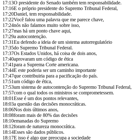
17:13
O presidente do Senado também tem responsabilidade.
17:16
E o próprio presidente do Supremo Tribunal Federal,
17:20
Daniel, tem responsabilidade.
17:22
Você falou uma palavra que me parece chave,
17:24
nós não falamos muito sobre isso,
17:27
mas há um ponto chave aqui,
17:29
a autocontenção.
17:31
Eu defendo a ideia de um sistema autorregulatório
17:35
do Supremo Tribunal Federal.
17:37
Os Estados Unidos, há coisa de dois anos,
17:40
aprovaram um código de ética
17:41
para a Suprema Corte americana.
17:44
E este poderia ser um caminho importante
17:47
que contribuiria para a pacificação do país.
17:51
um código de ética,
17:53
um sistema de autocontenção do Supremo Tribunal Federal,
17:57
com o qual todos os ministros se comprometessem.
18:01
Esse é um dos pontos relevantes,
18:03
a questão das decisões monocráticas.
18:06
Nos dois últimos anos,
18:08
foram mais de 80% das decisões
18:10
emanadas do Supremo
18:12
foram de natureza monocrática.
18:14
Esses são dados públicos.
18:17
E isso é algo que preocupa a sociedade