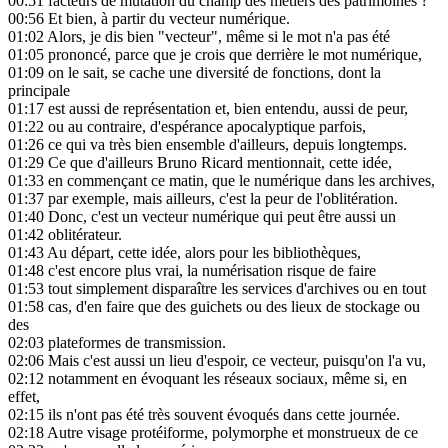
00:51
facteurs de mutation du champ des métiers des patrimoines ?"
00:56
Et bien, à partir du vecteur numérique.
01:02
Alors, je dis bien "vecteur", même si le mot n'a pas été
01:05
prononcé, parce que je crois que derrière le mot numérique,
01:09
on le sait, se cache une diversité de fonctions, dont la
principale
01:17
est aussi de représentation et, bien entendu, aussi de peur,
01:22
ou au contraire, d'espérance apocalyptique parfois,
01:26
ce qui va très bien ensemble d'ailleurs, depuis longtemps.
01:29
Ce que d'ailleurs Bruno Ricard mentionnait, cette idée,
01:33
en commençant ce matin, que le numérique dans les archives,
01:37
par exemple, mais ailleurs, c'est la peur de l'oblitération.
01:40
Donc, c'est un vecteur numérique qui peut être aussi un
01:42
oblitérateur.
01:43
Au départ, cette idée, alors pour les bibliothèques,
01:48
c'est encore plus vrai, la numérisation risque de faire
01:53
tout simplement disparaître les services d'archives ou en tout
01:58
cas, d'en faire que des guichets ou des lieux de stockage ou
des
02:03
plateformes de transmission.
02:06
Mais c'est aussi un lieu d'espoir, ce vecteur, puisqu'on l'a vu,
02:12
notamment en évoquant les réseaux sociaux, même si, en
effet,
02:15
ils n'ont pas été très souvent évoqués dans cette journée.
02:18
Autre visage protéiforme, polymorphe et monstrueux de ce