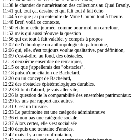
11:38
le chantier de numérisation des collections au Quai Branly,
11:41
qui, tout ça, dessine et qui fait tout à fait écho
11:44
à ce que j'ai pu entendre de Mme Chupin tout à l'heure.
11:48
Bref, voilà ce contexte,
11:50
et donc cette journée, comme pour moi, un carrefour,
11:52
mais qui aussi réouvre la question
11:56
qui est tout à fait valable, y compris à propos
12:02
de l'ethnologie ou anthropologie du patrimoine,
12:06
qui, elle, s'est toujours voulue qualitative, par définition,
12:09
c'est-à-dire, au fond, des obstacles,
12:13
deuxième ensemble de remarques,
12:15
ce que j'appellerais des "obstacles",
12:18
puisqu'une citation de Bachelard,
12:20
ou un concept de Bachelard,
12:22
des obstacles épistémologiques durables.
12:23
Et tout d'abord, je vais aller vite,
12:26
la question de la comparabilité des ensembles patrimoniaux
12:29
les uns par rapport aux autres.
12:31
C'est un truisme.
12:33
Le patrimoine est une catégorie administrative
12:36
et non pas une catégorie sociale.
12:37
Alors certes, elle s'est socialisée
12:40
depuis une trentaine d'années,
12:42
mais il y a une confrontation,