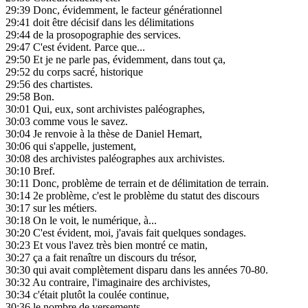
29:39
Donc, évidemment, le facteur générationnel
29:41
doit être décisif dans les délimitations
29:44
de la prosopographie des services.
29:47
C'est évident. Parce que...
29:50
Et je ne parle pas, évidemment, dans tout ça,
29:52
du corps sacré, historique
29:56
des chartistes.
29:58
Bon.
30:01
Qui, eux, sont archivistes paléographes,
30:03
comme vous le savez.
30:04
Je renvoie à la thèse de Daniel Hemart,
30:06
qui s'appelle, justement,
30:08
des archivistes paléographes aux archivistes.
30:10
Bref.
30:11
Donc, problème de terrain et de délimitation de terrain.
30:14
2e problème, c'est le problème du statut des discours
30:17
sur les métiers.
30:18
On le voit, le numérique, à...
30:20
C'est évident, moi, j'avais fait quelques sondages.
30:23
Et vous l'avez très bien montré ce matin,
30:27
ça a fait renaître un discours du trésor,
30:30
qui avait complètement disparu dans les années 70-80.
30:32
Au contraire, l'imaginaire des archivistes,
30:34
c'était plutôt la coulée continue,
30:36
le nombre de versements.