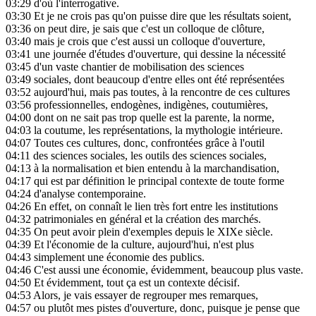
03:29
d'où l'interrogative.
03:30
Et je ne crois pas qu'on puisse dire que les résultats soient,
03:36
on peut dire, je sais que c'est un colloque de clôture,
03:40
mais je crois que c'est aussi un colloque d'ouverture,
03:41
une journée d'études d'ouverture, qui dessine la nécessité
03:45
d'un vaste chantier de mobilisation des sciences
03:49
sociales, dont beaucoup d'entre elles ont été représentées
03:52
aujourd'hui, mais pas toutes, à la rencontre de ces cultures
03:56
professionnelles, endogènes, indigènes, coutumières,
04:00
dont on ne sait pas trop quelle est la parente, la norme,
04:03
la coutume, les représentations, la mythologie intérieure.
04:07
Toutes ces cultures, donc, confrontées grâce à l'outil
04:11
des sciences sociales, les outils des sciences sociales,
04:13
à la normalisation et bien entendu à la marchandisation,
04:17
qui est par définition le principal contexte de toute forme
04:24
d'analyse contemporaine.
04:26
En effet, on connaît le lien très fort entre les institutions
04:32
patrimoniales en général et la création des marchés.
04:35
On peut avoir plein d'exemples depuis le XIXe siècle.
04:39
Et l'économie de la culture, aujourd'hui, n'est plus
04:43
simplement une économie des publics.
04:46
C'est aussi une économie, évidemment, beaucoup plus vaste.
04:50
Et évidemment, tout ça est un contexte décisif.
04:53
Alors, je vais essayer de regrouper mes remarques,
04:57
ou plutôt mes pistes d'ouverture, donc, puisque je pense que