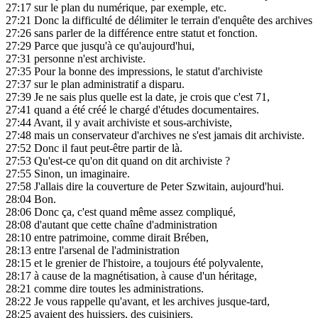
27:17
sur le plan du numérique, par exemple, etc.
27:21
Donc la difficulté de délimiter le terrain d'enquête des archives
27:26
sans parler de la différence entre statut et fonction.
27:29
Parce que jusqu'à ce qu'aujourd'hui,
27:31
personne n'est archiviste.
27:35
Pour la bonne des impressions, le statut d'archiviste
27:37
sur le plan administratif a disparu.
27:39
Je ne sais plus quelle est la date, je crois que c'est 71,
27:41
quand a été créé le chargé d'études documentaires.
27:44
Avant, il y avait archiviste et sous-archiviste,
27:48
mais un conservateur d'archives ne s'est jamais dit archiviste.
27:52
Donc il faut peut-être partir de là.
27:53
Qu'est-ce qu'on dit quand on dit archiviste ?
27:55
Sinon, un imaginaire.
27:58
J'allais dire la couverture de Peter Szwitain, aujourd'hui.
28:04
Bon.
28:06
Donc ça, c'est quand même assez compliqué,
28:08
d'autant que cette chaîne d'administration
28:10
entre patrimoine, comme dirait Brében,
28:13
entre l'arsenal de l'administration
28:15
et le grenier de l'histoire, a toujours été polyvalente,
28:17
à cause de la magnétisation, à cause d'un héritage,
28:21
comme dire toutes les administrations.
28:22
Je vous rappelle qu'avant, et les archives jusque-tard,
28:25
avaient des huissiers, des cuisiniers.