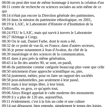
08:06
on peut dire tout de même hommage à travers la création d'un
08:11
centre de recherche en sciences sociales au sein même de ce
qui
08:14
n'était pas encore la Direction générale des patrimoines,
08:16
dans la mission du patrimoine ethnologique, en 2001,
08:19
le LAIC, le Laboratoire d'Histoire et d'Institution de la
Culture,
08:24
FEU le LAIC, mais qui survit à travers le Laboratoire
08:27
Héritage à Cergy.
08:30
On le sait, Daniel Farbe, dont le nom a été,
08:32
de ce point de vue-là, en France, dans d'autres secteurs,
08:36
je pense notamment à Jean d'Avalon, du côté de la
08:39
muséologie et des sciences de la communication,
08:41
dans à peu près la même génération,
08:43
à la fin des années 90, se sont, on paraît,
08:46
du patrimoine comme catégorie beaucoup plus vaste que celle
08:50
strictement d'une approche scientifique ou, pire,
08:54
justement, métier, pour en faire un rapport des sociétés
08:58
post-industrielles, pas seulement à leur passé,
09:01
mais à leur temps libre, à leur loisir,
09:03
enfin, en gros, ce qu'après tout,
09:06
Aloys Riegel appelait le culte moderne des monuments
09:09
il y a plus de 120 ans, aujourd'hui,
09:11
évidemment, c'est à la fois un culte et une culture
09:14
qui dépassent, bien entendu, simplement le temps des loisirs.