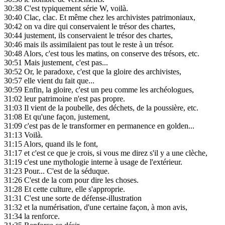
30:38
C'est typiquement série W, voilà.
30:40
Clac, clac. Et même chez les archivistes patrimoniaux,
30:42
on va dire qui conservaient le trésor des chartes,
30:44
justement, ils conservaient le trésor des chartes,
30:46
mais ils assimilaient pas tout le reste à un trésor.
30:48
Alors, c'est tous les matins, on conserve des trésors, etc.
30:51
Mais justement, c'est pas...
30:52
Or, le paradoxe, c'est que la gloire des archivistes,
30:57
elle vient du fait que...
30:59
Enfin, la gloire, c'est un peu comme les archéologues,
31:02
leur patrimoine n'est pas propre.
31:03
Il vient de la poubelle, des déchets, de la poussière, etc.
31:08
Et qu'une façon, justement,
31:09
c'est pas de le transformer en permanence en golden...
31:13
Voilà.
31:15
Alors, quand ils le font,
31:17
et c'est ce que je crois, si vous me direz s'il y a une clèche,
31:19
c'est une mythologie interne à usage de l'extérieur.
31:23
Pour... C'est de la séduque.
31:26
C'est de la com pour dire les choses.
31:28
Et cette culture, elle s'approprie.
31:31
C'est une sorte de défense-illustration
31:32
et la numérisation, d'une certaine façon, à mon avis,
31:34
la renforce.