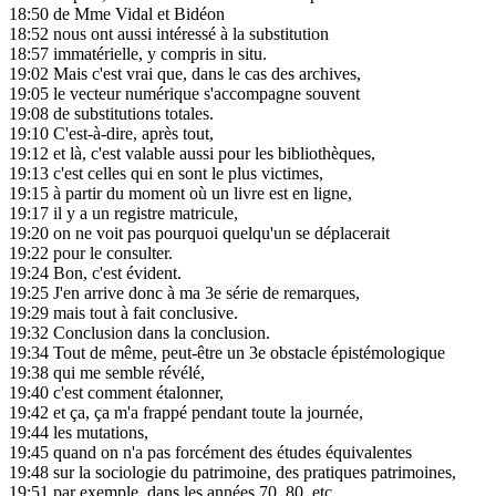
18:50
de Mme Vidal et Bidéon
18:52
nous ont aussi intéressé à la substitution
18:57
immatérielle, y compris in situ.
19:02
Mais c'est vrai que, dans le cas des archives,
19:05
le vecteur numérique s'accompagne souvent
19:08
de substitutions totales.
19:10
C'est-à-dire, après tout,
19:12
et là, c'est valable aussi pour les bibliothèques,
19:13
c'est celles qui en sont le plus victimes,
19:15
à partir du moment où un livre est en ligne,
19:17
il y a un registre matricule,
19:20
on ne voit pas pourquoi quelqu'un se déplacerait
19:22
pour le consulter.
19:24
Bon, c'est évident.
19:25
J'en arrive donc à ma 3e série de remarques,
19:29
mais tout à fait conclusive.
19:32
Conclusion dans la conclusion.
19:34
Tout de même, peut-être un 3e obstacle épistémologique
19:38
qui me semble révélé,
19:40
c'est comment étalonner,
19:42
et ça, ça m'a frappé pendant toute la journée,
19:44
les mutations,
19:45
quand on n'a pas forcément des études équivalentes
19:48
sur la sociologie du patrimoine, des pratiques patrimoines,
19:51
par exemple, dans les années 70, 80, etc.