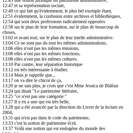
12:43
une notion juridique du patrimoine administrative,
12:47
et sa représentation sociale,
12:49
ce qui fait qu'évidemment, le plus bel exemple étant,
12:51
évidemment, la confusion entre archives et bibliothèques,
12:54
qui sont deux professions radicalement opposées
12:58
sur le plan de leur formation, sur le plan de beaucoup de
choses,
13:02
et avant tout, sur le plan de leur tutelle administrative.
13:04
Ce ne sont pas du tout les mêmes administrations,
13:06
elles n'ont pas les mêmes missions,
13:08
elles n'ont pas les mêmes fonctions,
13:08
elles n'ont pas les mêmes cultures.
13:10
Par contre, leur séparation historique
13:12
est très intéressante à étudier.
13:14
Mais je rappelle que...
13:17
on va dire le chicot de ça,
13:20
je ne sais plus, je crois que c'est Mme Jessica de Bidéan
13:24
qui disait "Le patrimoine littéraire,
13:25
"ce n'est pas une catégorie."
13:27
Il y en a une qui est très belle,
13:28
qui a été avancée par la direction du Livret de la lecture en
2004,
13:31
qui n'est pas dans le code du patrimoine,
13:33
c'est la notion de patrimoine écrit.
13:37
Voilà une notion qui est endogène du monde des