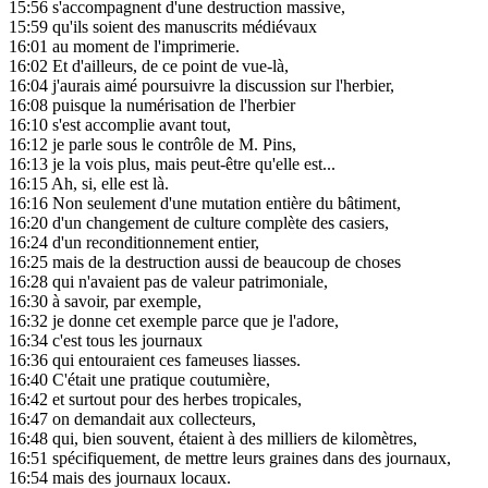
15:56
s'accompagnent d'une destruction massive,
15:59
qu'ils soient des manuscrits médiévaux
16:01
au moment de l'imprimerie.
16:02
Et d'ailleurs, de ce point de vue-là,
16:04
j'aurais aimé poursuivre la discussion sur l'herbier,
16:08
puisque la numérisation de l'herbier
16:10
s'est accomplie avant tout,
16:12
je parle sous le contrôle de M. Pins,
16:13
je la vois plus, mais peut-être qu'elle est...
16:15
Ah, si, elle est là.
16:16
Non seulement d'une mutation entière du bâtiment,
16:20
d'un changement de culture complète des casiers,
16:24
d'un reconditionnement entier,
16:25
mais de la destruction aussi de beaucoup de choses
16:28
qui n'avaient pas de valeur patrimoniale,
16:30
à savoir, par exemple,
16:32
je donne cet exemple parce que je l'adore,
16:34
c'est tous les journaux
16:36
qui entouraient ces fameuses liasses.
16:40
C'était une pratique coutumière,
16:42
et surtout pour des herbes tropicales,
16:47
on demandait aux collecteurs,
16:48
qui, bien souvent, étaient à des milliers de kilomètres,
16:51
spécifiquement, de mettre leurs graines dans des journaux,
16:54
mais des journaux locaux.