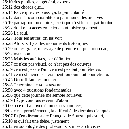
25:10
des publics, en général, experts,
25:12
des choses que...
25:14
Parce que c'est aussi ça, la particularité
25:17
dans l'incomparabilité du patrimoine des archives
25:19
par rapport aux autres, c'est que c'est le seul patrimoine
25:22
dont on a accès en le touchant, historiquement.
25:26
Le seul.
25:27
Tous les autres, on les voit.
25:28
Alors, s'il y a des monuments historiques,
25:29
on les gratte, on essaye de prendre un petit morceau,
25:32
mais bon.
25:33
Mais les archives, par définition,
25:37
ce n'est pas visuel, ce n'est pas des oeuvres,
25:39
ce n'est pas de l'art, ce n'est pas fait pour être vu,
25:41
ce n'est même pas vraiment toujours fait pour être lu.
25:45
Donc il faut les toucher.
25:48
Je termine, je vous rassure,
25:50
avec 4 questions fondamentales
25:56
que cette journée me semble soulever.
25:59
Là, je voudrais revenir d'abord
26:00
à ce qui a traversé toutes ces journées,
26:02
c'est, premièrement, la difficulté des terrains d'enquête.
26:07
Et j'en discute avec François de Souza, qui est ici,
26:10
et qui fait une thèse, justement,
26:12
en sociologie des professions, sur les archivistes,