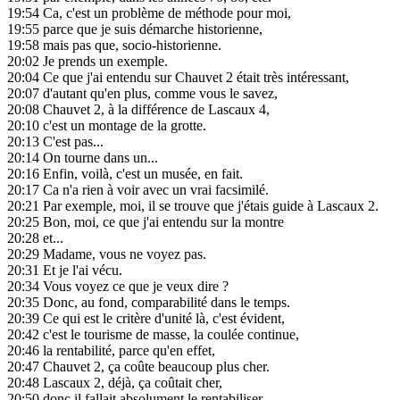
19:54
Ca, c'est un problème de méthode pour moi,
19:55
parce que je suis démarche historienne,
19:58
mais pas que, socio-historienne.
20:02
Je prends un exemple.
20:04
Ce que j'ai entendu sur Chauvet 2 était très intéressant,
20:07
d'autant qu'en plus, comme vous le savez,
20:08
Chauvet 2, à la différence de Lascaux 4,
20:10
c'est un montage de la grotte.
20:13
C'est pas...
20:14
On tourne dans un...
20:16
Enfin, voilà, c'est un musée, en fait.
20:17
Ca n'a rien à voir avec un vrai facsimilé.
20:21
Par exemple, moi, il se trouve que j'étais guide à Lascaux 2.
20:25
Bon, moi, ce que j'ai entendu sur la montre
20:28
et...
20:29
Madame, vous ne voyez pas.
20:31
Et je l'ai vécu.
20:34
Vous voyez ce que je veux dire ?
20:35
Donc, au fond, comparabilité dans le temps.
20:39
Ce qui est le critère d'unité là, c'est évident,
20:42
c'est le tourisme de masse, la coulée continue,
20:46
la rentabilité, parce qu'en effet,
20:47
Chauvet 2, ça coûte beaucoup plus cher.
20:48
Lascaux 2, déjà, ça coûtait cher,
20:50
donc il fallait absolument le rentabiliser,