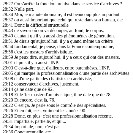
28:27
Où s'arrête la fonction archive dans le service d'archives ?
28:32
Nulle part.
28:34
Moi, le manutentionnaire, il est beaucoup plus important
28:37
ou aussi important que celui qui reste dans son bureau, etc.
28:41
Donc la difficulté structurelle
28:43
de savoir où on va découper, au fond, le corpus,
28:49
d'autant qu'il y a aussi des phénomènes de génération.
28:51
Je dirais qu'aujourd'hui, il y a quand même un critère
28:54
fondamental, je pense, dans la France contemporaine,
28:56
c'est les masters d'archivistique.
28:59
Je peux dire, aujourd'hui, il y a ceux qui ont des masters,
29:01
et puis il y a aussi l'INP.
29:03
C'est-à-dire que, d'ailleurs, entre parenthèses, l'INP,
29:05
qui marque la professionnalisation d'une partie des archivistes
29:08
et d'une partie des chartistes en archiviste,
29:12
conservateur d'archives, justement,
29:14
ça ne date que de 92.
29:18
Et le 1er master d'archivistique, il ne date que de 78.
29:20
Et encore, c'est là, 76.
29:22
C'est ça. Je parle sous le contrôle des spécialistes.
29:26
Et en fait, c'est vraiment les années 90.
29:28
Donc, en plus, c'est une professionnalisation récente,
29:31
impartiale, partielle, et qui...
29:34
Impartiale, non, c'est pas...
29:36
Concurrentielle, etc.