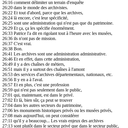
26:16
comment délimiter un terrain d'enquête
26:20
dans le monde des archivistes.
26:22
Et tout d'abord, parce que les archives,
26:24
là encore, c'est leur spécificité,
26:25
sont une administration qui n'est pas que du patrimoine.
26:29
Et ça, ça les spécifie énormément.
26:33
Patrice l'a dit en rigolant tout à l'heure avec les musées,
26:36
ils n'ont pas de mission.
26:37
C'est vrai.
26:38
Bon.
26:41
Les archives sont une administration administrative.
26:46
Et en effet, dans cette administration,
26:49
il y a des chaînes de métiers,
26:51
mais il y a surtout des chaînes à l'amont
26:53
des services d'archives départementaux, nationaux, etc.
26:56
Il y en a à l'aval.
26:57
Et en plus, c'est une profession
26:59
qui n'est pas seulement dans le public,
27:01
qui, maintenant, est dans le privé.
27:02
Et là, bien sûr, ça peut se trouver
27:04
dans les autres secteurs du patrimoine,
27:06
les monuments historiques privés ou les musées privés,
27:08
mais aujourd'hui, on peut considérer
27:11
qu'il y a beaucoup... Les vrais enjeux des archives
27:13
sont plutôt dans le secteur privé que dans le secteur public,