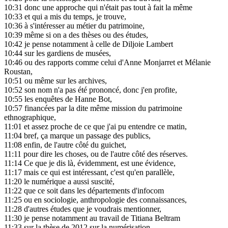
10:31
donc une approche qui n'était pas tout à fait la même
10:33
et qui a mis du temps, je trouve,
10:36
à s'intéresser au métier du patrimoine,
10:39
même si on a des thèses ou des études,
10:42
je pense notamment à celle de Diljoie Lambert
10:44
sur les gardiens de musées,
10:46
ou des rapports comme celui d'Anne Monjarret et Mélanie
Roustan,
10:51
ou même sur les archives,
10:52
son nom n'a pas été prononcé, donc j'en profite,
10:55
les enquêtes de Hanne Bot,
10:57
financées par la dite même mission du patrimoine
ethnographique,
11:01
et assez proche de ce que j'ai pu entendre ce matin,
11:04
bref, ça marque un passage des publics,
11:08
enfin, de l'autre côté du guichet,
11:11
pour dire les choses, ou de l'autre côté des réserves.
11:14
Ce que je dis là, évidemment, est une évidence,
11:17
mais ce qui est intéressant, c'est qu'en parallèle,
11:20
le numérique a aussi suscité,
11:22
que ce soit dans les départements d'infocom
11:25
ou en sociologie, anthropologie des connaissances,
11:28
d'autres études que je voudrais mentionner,
11:30
je pense notamment au travail de Titiana Beltram
11:33
sur la thèse de 2012 sur la numérisation,