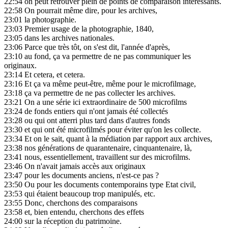
22:54
on peut retrouver plein de points de comparaison intéressants.
22:58
On pourrait même dire, pour les archives,
23:01
la photographie.
23:03
Premier usage de la photographie, 1840,
23:05
dans les archives nationales.
23:06
Parce que très tôt, on s'est dit, l'année d'après,
23:10
au fond, ça va permettre de ne pas communiquer les
originaux.
23:14
Et cetera, et cetera.
23:16
Et ça va même peut-être, même pour le microfilmage,
23:18
ça va permettre de ne pas collecter les archives.
23:21
On a une série ici extraordinaire de 500 microfilms
23:24
de fonds entiers qui n'ont jamais été collectés
23:28
ou qui ont atterri plus tard dans d'autres fonds
23:30
et qui ont été microfilmés pour éviter qu'on les collecte.
23:34
Et on le sait, quant à la médiation par rapport aux archives,
23:38
nos générations de quarantenaire, cinquantenaire, là,
23:41
nous, essentiellement, travaillent sur des microfilms.
23:46
On n'avait jamais accès aux originaux
23:47
pour les documents anciens, n'est-ce pas ?
23:50
Ou pour les documents contemporains type Etat civil,
23:53
qui étaient beaucoup trop manipulés, etc.
23:55
Donc, cherchons des comparaisons
23:58
et, bien entendu, cherchons des effets
24:00
sur la réception du patrimoine.