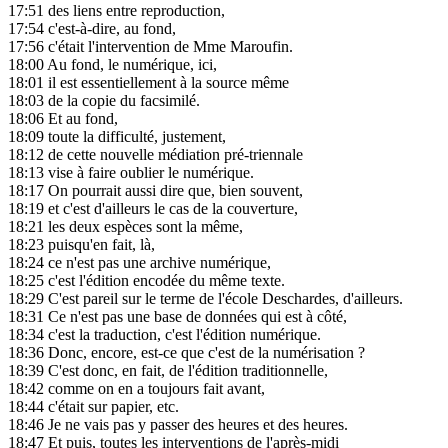
17:51
des liens entre reproduction,
17:54
c'est-à-dire, au fond,
17:56
c'était l'intervention de Mme Maroufin.
18:00
Au fond, le numérique, ici,
18:01
il est essentiellement à la source même
18:03
de la copie du facsimilé.
18:06
Et au fond,
18:09
toute la difficulté, justement,
18:12
de cette nouvelle médiation pré-triennale
18:13
vise à faire oublier le numérique.
18:17
On pourrait aussi dire que, bien souvent,
18:19
et c'est d'ailleurs le cas de la couverture,
18:21
les deux espèces sont la même,
18:23
puisqu'en fait, là,
18:24
ce n'est pas une archive numérique,
18:25
c'est l'édition encodée du même texte.
18:29
C'est pareil sur le terme de l'école Deschardes, d'ailleurs.
18:31
Ce n'est pas une base de données qui est à côté,
18:34
c'est la traduction, c'est l'édition numérique.
18:36
Donc, encore, est-ce que c'est de la numérisation ?
18:39
C'est donc, en fait, de l'édition traditionnelle,
18:42
comme on en a toujours fait avant,
18:44
c'était sur papier, etc.
18:46
Je ne vais pas y passer des heures et des heures.
18:47
Et puis, toutes les interventions de l'après-midi