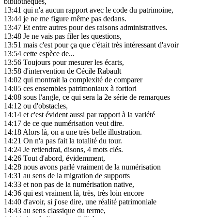
bibliothèques,
13:41
qui n'a aucun rapport avec le code du patrimoine,
13:44
je ne me figure même pas dedans.
13:47
Et entre autres pour des raisons administratives.
13:48
Je ne vais pas filer les questions,
13:51
mais c'est pour ça que c'était très intéressant d'avoir
13:54
cette espèce de...
13:56
Toujours pour mesurer les écarts,
13:58
d'intervention de Cécile Rabault
14:02
qui montrait la complexité de comparer
14:05
ces ensembles patrimoniaux à fortiori
14:08
sous l'angle, ce qui sera la 2e série de remarques
14:12
ou d'obstacles,
14:14
et c'est évident aussi par rapport à la variété
14:17
de ce que numérisation veut dire.
14:18
Alors là, on a une très belle illustration.
14:21
On n'a pas fait la totalité du tour.
14:24
Je retiendrai, disons, 4 mots clés.
14:26
Tout d'abord, évidemment,
14:28
nous avons parlé vraiment de la numérisation
14:31
au sens de la migration de supports
14:33
et non pas de la numérisation native,
14:36
qui est vraiment là, très, très loin encore
14:40
d'avoir, si j'ose dire, une réalité patrimoniale
14:43
au sens classique du terme,