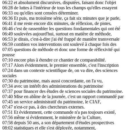
06:22
et absolument discursives, disputées, faisant donc l'objet
06:28
de luttes à l'intérieur de tous les champs qu'elles essayent
06:33
ou qu'elles sont censées déterminer.
06:36
Et puis, ma troisième série, ça fait six minutes que je parle,
06:41
il me reste encore dix minutes, de réflexion, de pistes,
06:46
c'est de rassembler les questions fondamentales qui ont été
06:49
soulevées aujourd'hui, surtout en matière de méthode,
06:53
je dirais, c'est-à-dire j'ai été frappé de manière transversale
06:59
combien vos interventions ont soulevé à chaque fois des
07:05
questions de méthode et donc une forme de réflexivité qui
pousse
07:10
encore plus à étendre ce chantier de comparabilité.
07:17
Alors évidemment, le premier ensemble, c'est l'inscription
07:24
dans un contexte scientifique de, on va dire, des sciences
sociales
07:30
du patrimoine, mais aussi concordante, on l'a vu,
07:34
avec un intérêt des administrations du patrimoine
07:37
pour financer des études de sciences sociales du patrimoine.
07:40
Mise en abîme de la journée, c'est un rapport commandé par
07:45
un service administratif du patrimoine, le CIAF,
07:47
n'est-ce pas, à des chercheurs externes.
07:51
Et évidemment, cette commande n'a pas toujours existé,
07:56
même si évidemment, le ministère de la Culture,
07:58
depuis 50 ans, a son département d'études prospectives
08:02
statistiques et elle s'est déployée, notamment,