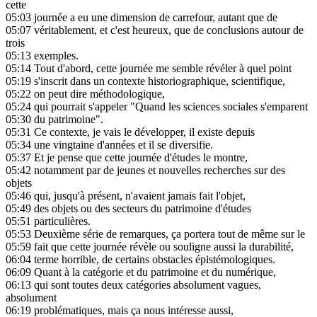
cette
05:03
journée a eu une dimension de carrefour, autant que de
05:07
véritablement, et c'est heureux, que de conclusions autour de
trois
05:13
exemples.
05:14
Tout d'abord, cette journée me semble révéler à quel point
05:19
s'inscrit dans un contexte historiographique, scientifique,
05:22
on peut dire méthodologique,
05:24
qui pourrait s'appeler "Quand les sciences sociales s'emparent
05:30
du patrimoine".
05:31
Ce contexte, je vais le développer, il existe depuis
05:34
une vingtaine d'années et il se diversifie.
05:37
Et je pense que cette journée d'études le montre,
05:42
notamment par de jeunes et nouvelles recherches sur des
objets
05:46
qui, jusqu'à présent, n'avaient jamais fait l'objet,
05:49
des objets ou des secteurs du patrimoine d'études
05:51
particulières.
05:53
Deuxième série de remarques, ça portera tout de même sur le
05:59
fait que cette journée révèle ou souligne aussi la durabilité,
06:04
terme horrible, de certains obstacles épistémologiques.
06:09
Quant à la catégorie et du patrimoine et du numérique,
06:13
qui sont toutes deux catégories absolument vagues,
absolument
06:19
problématiques, mais ça nous intéresse aussi,