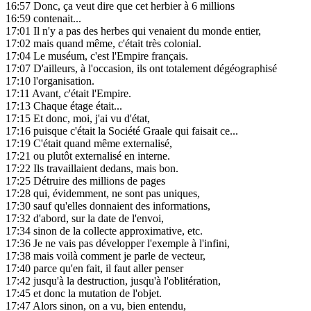
16:57
Donc, ça veut dire que cet herbier à 6 millions
16:59
contenait...
17:01
Il n'y a pas des herbes qui venaient du monde entier,
17:02
mais quand même, c'était très colonial.
17:04
Le muséum, c'est l'Empire français.
17:07
D'ailleurs, à l'occasion, ils ont totalement dégéographisé
17:10
l'organisation.
17:11
Avant, c'était l'Empire.
17:13
Chaque étage était...
17:15
Et donc, moi, j'ai vu d'état,
17:16
puisque c'était la Société Graale qui faisait ce...
17:19
C'était quand même externalisé,
17:21
ou plutôt externalisé en interne.
17:22
Ils travaillaient dedans, mais bon.
17:25
Détruire des millions de pages
17:28
qui, évidemment, ne sont pas uniques,
17:30
sauf qu'elles donnaient des informations,
17:32
d'abord, sur la date de l'envoi,
17:34
sinon de la collecte approximative, etc.
17:36
Je ne vais pas développer l'exemple à l'infini,
17:38
mais voilà comment je parle de vecteur,
17:40
parce qu'en fait, il faut aller penser
17:42
jusqu'à la destruction, jusqu'à l'oblitération,
17:45
et donc la mutation de l'objet.
17:47
Alors sinon, on a vu, bien entendu,