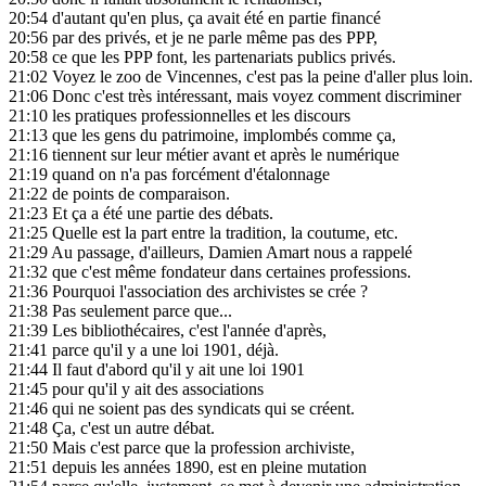
20:54
d'autant qu'en plus, ça avait été en partie financé
20:56
par des privés, et je ne parle même pas des PPP,
20:58
ce que les PPP font, les partenariats publics privés.
21:02
Voyez le zoo de Vincennes, c'est pas la peine d'aller plus loin.
21:06
Donc c'est très intéressant, mais voyez comment discriminer
21:10
les pratiques professionnelles et les discours
21:13
que les gens du patrimoine, implombés comme ça,
21:16
tiennent sur leur métier avant et après le numérique
21:19
quand on n'a pas forcément d'étalonnage
21:22
de points de comparaison.
21:23
Et ça a été une partie des débats.
21:25
Quelle est la part entre la tradition, la coutume, etc.
21:29
Au passage, d'ailleurs, Damien Amart nous a rappelé
21:32
que c'est même fondateur dans certaines professions.
21:36
Pourquoi l'association des archivistes se crée ?
21:38
Pas seulement parce que...
21:39
Les bibliothécaires, c'est l'année d'après,
21:41
parce qu'il y a une loi 1901, déjà.
21:44
Il faut d'abord qu'il y ait une loi 1901
21:45
pour qu'il y ait des associations
21:46
qui ne soient pas des syndicats qui se créent.
21:48
Ça, c'est un autre débat.
21:50
Mais c'est parce que la profession archiviste,
21:51
depuis les années 1890, est en pleine mutation