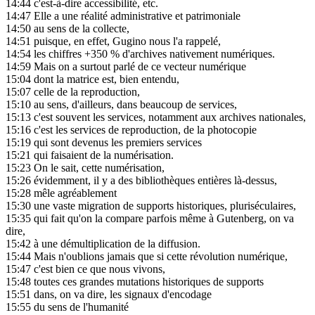
14:44
c'est-à-dire accessibilité, etc.
14:47
Elle a une réalité administrative et patrimoniale
14:50
au sens de la collecte,
14:51
puisque, en effet, Gugino nous l'a rappelé,
14:54
les chiffres +350 % d'archives nativement numériques.
14:59
Mais on a surtout parlé de ce vecteur numérique
15:04
dont la matrice est, bien entendu,
15:07
celle de la reproduction,
15:10
au sens, d'ailleurs, dans beaucoup de services,
15:13
c'est souvent les services, notamment aux archives nationales,
15:16
c'est les services de reproduction, de la photocopie
15:19
qui sont devenus les premiers services
15:21
qui faisaient de la numérisation.
15:23
On le sait, cette numérisation,
15:26
évidemment, il y a des bibliothèques entières là-dessus,
15:28
mêle agréablement
15:30
une vaste migration de supports historiques, pluriséculaires,
15:35
qui fait qu'on la compare parfois même à Gutenberg, on va
dire,
15:42
à une démultiplication de la diffusion.
15:44
Mais n'oublions jamais que si cette révolution numérique,
15:47
c'est bien ce que nous vivons,
15:48
toutes ces grandes mutations historiques de supports
15:51
dans, on va dire, les signaux d'encodage
15:55
du sens de l'humanité