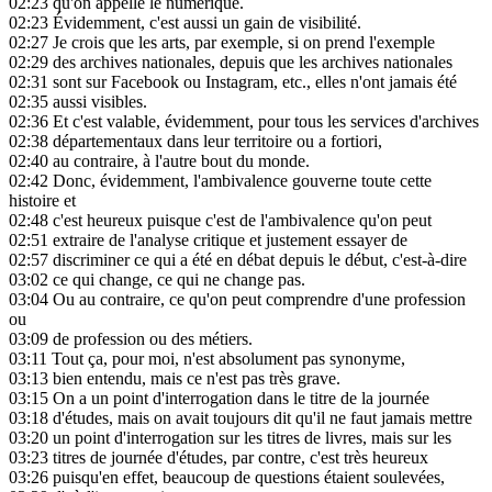
02:23
qu'on appelle le numérique.
02:23
Évidemment, c'est aussi un gain de visibilité.
02:27
Je crois que les arts, par exemple, si on prend l'exemple
02:29
des archives nationales, depuis que les archives nationales
02:31
sont sur Facebook ou Instagram, etc., elles n'ont jamais été
02:35
aussi visibles.
02:36
Et c'est valable, évidemment, pour tous les services d'archives
02:38
départementaux dans leur territoire ou a fortiori,
02:40
au contraire, à l'autre bout du monde.
02:42
Donc, évidemment, l'ambivalence gouverne toute cette
histoire et
02:48
c'est heureux puisque c'est de l'ambivalence qu'on peut
02:51
extraire de l'analyse critique et justement essayer de
02:57
discriminer ce qui a été en débat depuis le début, c'est-à-dire
03:02
ce qui change, ce qui ne change pas.
03:04
Ou au contraire, ce qu'on peut comprendre d'une profession
ou
03:09
de profession ou des métiers.
03:11
Tout ça, pour moi, n'est absolument pas synonyme,
03:13
bien entendu, mais ce n'est pas très grave.
03:15
On a un point d'interrogation dans le titre de la journée
03:18
d'études, mais on avait toujours dit qu'il ne faut jamais mettre
03:20
un point d'interrogation sur les titres de livres, mais sur les
03:23
titres de journée d'études, par contre, c'est très heureux
03:26
puisqu'en effet, beaucoup de questions étaient soulevées,