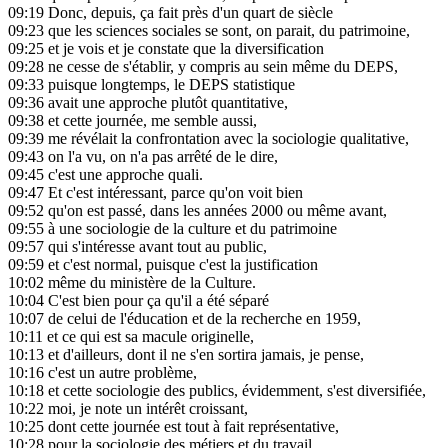
09:19
Donc, depuis, ça fait près d'un quart de siècle
09:23
que les sciences sociales se sont, on parait, du patrimoine,
09:25
et je vois et je constate que la diversification
09:28
ne cesse de s'établir, y compris au sein même du DEPS,
09:33
puisque longtemps, le DEPS statistique
09:36
avait une approche plutôt quantitative,
09:38
et cette journée, me semble aussi,
09:39
me révélait la confrontation avec la sociologie qualitative,
09:43
on l'a vu, on n'a pas arrêté de le dire,
09:45
c'est une approche quali.
09:47
Et c'est intéressant, parce qu'on voit bien
09:52
qu'on est passé, dans les années 2000 ou même avant,
09:55
à une sociologie de la culture et du patrimoine
09:57
qui s'intéresse avant tout au public,
09:59
et c'est normal, puisque c'est la justification
10:02
même du ministère de la Culture.
10:04
C'est bien pour ça qu'il a été séparé
10:07
de celui de l'éducation et de la recherche en 1959,
10:11
et ce qui est sa macule originelle,
10:13
et d'ailleurs, dont il ne s'en sortira jamais, je pense,
10:16
c'est un autre problème,
10:18
et cette sociologie des publics, évidemment, s'est diversifiée,
10:22
moi, je note un intérêt croissant,
10:25
dont cette journée est tout à fait représentative,
10:28
pour la sociologie des métiers et du travail,