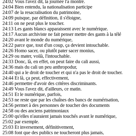
24:02
Vous l'avez dit, la journée l'a montré.
24:04
Bien entendu, la nationalisation participe
24:07
de la resacralisation du patrimoine,
24:09
puisque, par définition, il s'éloigne,
24:11
on ne peut plus le toucher.
24:13
Les gants blancs apparaissent avec le numérique.
24:17
Aucun archiviste ne fait penser mettre des gants à la télé
24:20
avant le monde du numérique,
24:22
parce que, tout d'un coup, ça devient intouchable.
24:26
Homo sacer, ou plutôt pater sacer monius,
24:29
ou mater, voilà, l'intouchable.
24:33
Donc, là, en effet, on peut faire du cali aussi,
24:36
mais du cali un peu anthropodur,
24:40
qui a le droit de toucher et qui n'a pas le droit de toucher.
24:44
Et là, ça peut, effectivement,
24:46
permettre d'avoir des critères discriminants.
24:49
Vous l'avez dit, d'ailleurs, ce matin.
24:51
Et le numérique, parfois,
24:53
ne reste que par les chaînes des bancs de numérisation,
24:56
permet à des personnes de toucher des documents
24:58
ou des anciens patrimoniaux
25:00
qu'elles n'auraient jamais touchés avant le numérique,
25:02
par exemple.
25:03
Et inversement, définitivement,
25:08
font que des publics ne toucheront plus jamais,