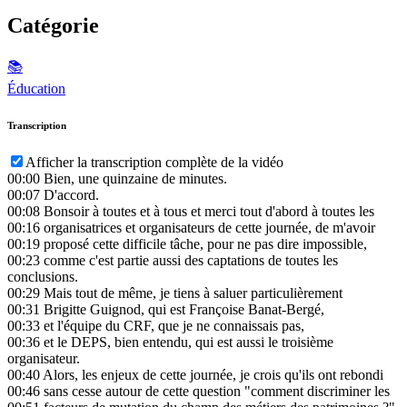
Catégorie
📚
Éducation
Transcription
Afficher la transcription complète de la vidéo
00:00
Bien, une quinzaine de minutes.
00:07
D'accord.
00:08
Bonsoir à toutes et à tous et merci tout d'abord à toutes les
00:16
organisatrices et organisateurs de cette journée, de m'avoir
00:19
proposé cette difficile tâche, pour ne pas dire impossible,
00:23
comme c'est partie aussi des captations de toutes les
conclusions.
00:29
Mais tout de même, je tiens à saluer particulièrement
00:31
Brigitte Guignod, qui est Françoise Banat-Bergé,
00:33
et l'équipe du CRF, que je ne connaissais pas,
00:36
et le DEPS, bien entendu, qui est aussi le troisième
organisateur.
00:40
Alors, les enjeux de cette journée, je crois qu'ils ont rebondi
00:46
sans cesse autour de cette question "comment discriminer les