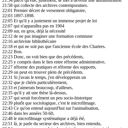
21:54
parce qu'elle, justement, se met à devenir une administration
21:58
qui collecte des archives contemporaines.
22:01
Premier décret de versement obligatoire,
22:03
1897-1898.
22:05
Et qu'il y a justement un immense projet de loi
22:07
qui n'apparaîtra pas en 1904
22:09
sur, en gros, déjà la nécessité
22:12
de ne pas imaginer une formation commune
22:16
archiviste bibliothécaire
22:18
et qui ne soit pas que l'ancienne école des Chartres.
22:22
Bon.
22:23
Donc, on voit bien que des précédents,
22:25
y compris dans le lien entre réforme administrative,
22:27
réforme des pratiques et réforme des supports,
22:29
on peut en trouver plein de précédents.
22:31
Si j'avais le temps, j'en développerais un
22:32
que je chéris particulièrement,
22:33
et j'aimerais beaucoup, d'ailleurs,
22:35
qu'il y ait une thèse là-dessus,
22:37
qui serait forcément un peu socio-historique
22:39
plutôt que sociologique, c'est le microfilmage.
22:43
Ce qu'on entend aujourd'hui sur l'animalisation,
22:46
dans les années 50-60,
22:48
le microfilmage systématique a déjà été,
22:51
là, je parle du secteur des archives, bien entendu,