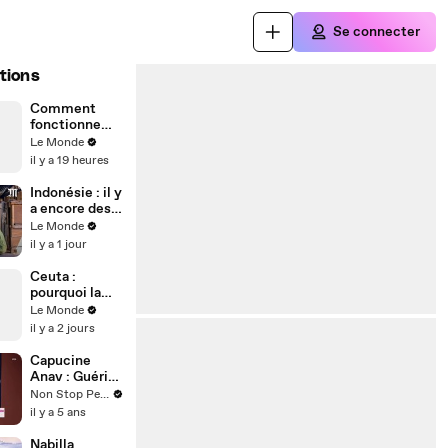
Se connecter
tions
Comment
fonctionne
une éclipse
Le Monde
solaire ?
il y a 19 heures
Indonésie : il y
a encore des
esclaves sur
Le Monde
cette île à
il y a 1 jour
côté de Bali
Ceuta :
pourquoi la
crise
Le Monde
migratoire
il y a 2 jours
interroge sur
les relations
Capucine
diplomatiques
Anav : Guérie
entre le
du variant
Non Stop People
Maroc et
Delta, elle
il y a 5 ans
l’Espagne ?
donne de ses
nouvelles
Nabilla