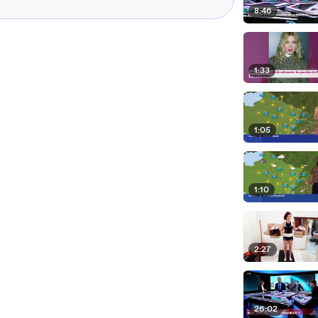
8:46
1:33
1:05
1:10
2:27
26:02