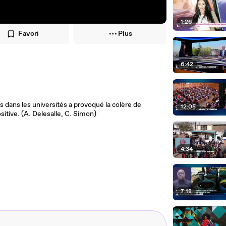
1:26
Favori
Plus
6:42
ans les universités a provoqué la colère de
12:05
sitive. (A. Delesalle, C. Simon)
4:34
7:18