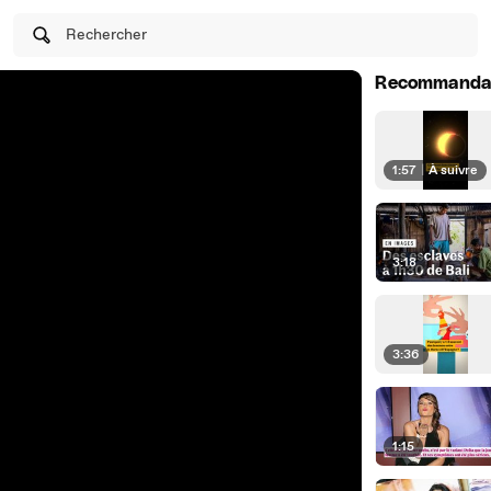
Rechercher
Recommanda
1:57
|
À suivre
3:18
3:36
1:15