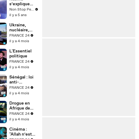
s’explique
après avoir
Non Stop People
manqué de
il y a 5 ans
gifler Passe-
Partout
Ukraine,
nucléaire,
réarmement :
FRANCE 24
où est passé
il y a 4 mois
le pacifisme
des
L'Essentiel
Écologistes ?
politique
FRANCE 24
il y a 4 mois
Sénégal : loi
anti-
homosexualit
FRANCE 24
é durcie,
il y a 4 mois
quels effets
sur la justice ?
Drogue en
Afrique de
l’Ouest :
FRANCE 24
pourquoi la
il y a 4 mois
région est
devenue un
Cinéma :
hub mondial
"Allah n’est