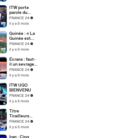
ITW porte
parole du
gouvernemen
FRANCE 24
t tchadien
il y a 5 mois
Guinée : « La
Guinée est
une dictature
FRANCE 24
» – Cellou
il y a 5 mois
Dalein Diallo
dénonce le
Écrans : faut-
régime
il un sevrage
Doumbouya
numérique ?
FRANCE 24
Najat Vallaud-
il y a 5 mois
Belkacem
alerte
ITW UGO
BIENVENU
FRANCE 24
il y a 5 mois
Titre
Tirailleurs
africains :
FRANCE 24
l’exposition
il y a 5 mois
de
Bonaventure
Iran : Cinq