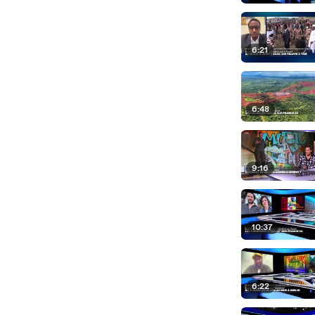
6:21
6:48
9:16
10:37
6:22