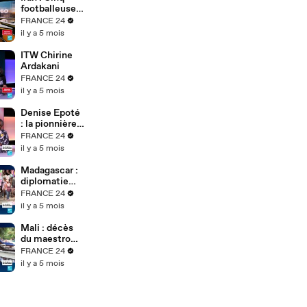
Soh Bejeng
footballeuses
Ndikung à
iraniennes
FRANCE 24
Berlin
obtiennent
il y a 5 mois
l'asile en
Australie
ITW Chirine
Ardakani
FRANCE 24
il y a 5 mois
Denise Epoté
: la pionnière
du journal
FRANCE 24
télévisé
il y a 5 mois
africain
raconte 40
Madagascar :
ans de
diplomatie
carrière
tous azimuts
FRANCE 24
du président
il y a 5 mois
de transition
après le
Mali : décès
putsch
du maestro
Boncana
FRANCE 24
Maïga,
il y a 5 mois
légende afro-
cubaine