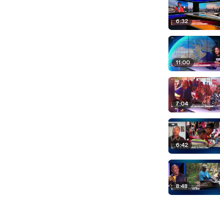
6:32
11:00
7:04
6:42
8:48