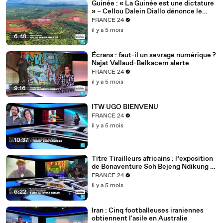
Guinée : « La Guinée est une dictature
» – Cellou Dalein Diallo dénonce le
régime Doumbouya
FRANCE 24
il y a 5 mois
6:48
Écrans : faut-il un sevrage numérique ?
Najat Vallaud-Belkacem alerte
FRANCE 24
il y a 5 mois
9:16
ITW UGO BIENVENU
FRANCE 24
il y a 5 mois
10:37
Titre Tirailleurs africains : l’exposition
de Bonaventure Soh Bejeng Ndikung à
Berlin
FRANCE 24
il y a 5 mois
6:22
Iran : Cinq footballeuses iraniennes
obtiennent l'asile en Australie