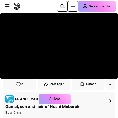
Passer au player
Passer au contenu principal
Se connecter
2
Partager
Favori
Suivre
FRANCE 24
Gamal, son and heir of Hosni Mubarak
il y a 18 ans