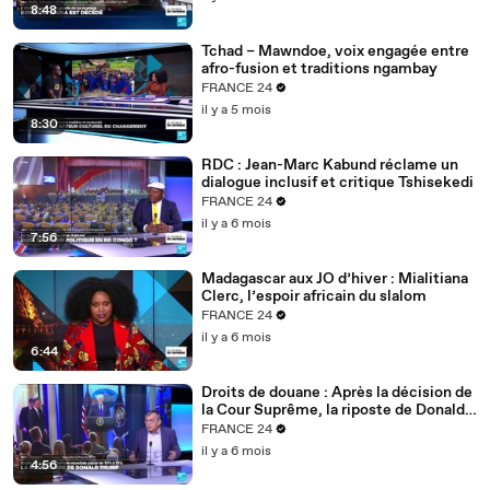
8:48
Tchad – Mawndoe, voix engagée entre
afro-fusion et traditions ngambay
FRANCE 24
il y a 5 mois
8:30
RDC : Jean-Marc Kabund réclame un
dialogue inclusif et critique Tshisekedi
FRANCE 24
il y a 6 mois
7:56
Madagascar aux JO d’hiver : Mialitiana
Clerc, l’espoir africain du slalom
FRANCE 24
il y a 6 mois
6:44
Droits de douane : Après la décision de
la Cour Suprême, la riposte de Donald
Trump
FRANCE 24
il y a 6 mois
4:56