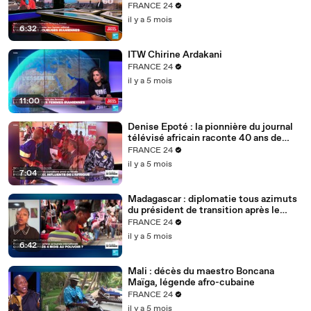
FRANCE 24
il y a 5 mois
6:32
ITW Chirine Ardakani
FRANCE 24
il y a 5 mois
11:00
Denise Epoté : la pionnière du journal
télévisé africain raconte 40 ans de
carrière
FRANCE 24
il y a 5 mois
7:04
Madagascar : diplomatie tous azimuts
du président de transition après le
putsch
FRANCE 24
il y a 5 mois
6:42
Mali : décès du maestro Boncana
Maïga, légende afro-cubaine
FRANCE 24
il y a 5 mois