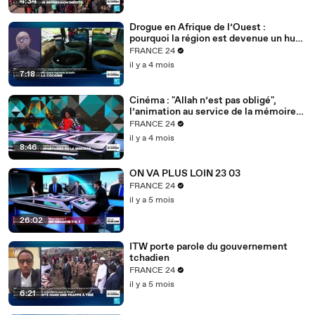
4:34
Drogue en Afrique de l’Ouest :
pourquoi la région est devenue un hub
mondial
FRANCE 24
il y a 4 mois
7:18
Cinéma : "Allah n’est pas obligé",
l’animation au service de la mémoire
des enfants-soldats
FRANCE 24
il y a 4 mois
8:46
ON VA PLUS LOIN 23 03
FRANCE 24
il y a 5 mois
26:02
ITW porte parole du gouvernement
tchadien
FRANCE 24
il y a 5 mois
6:21