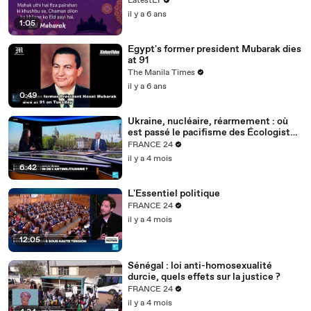
LatestLY
il y a 6 ans
1:05
Egypt's former president Mubarak dies
at 91
The Manila Times
il y a 6 ans
0:49
Ukraine, nucléaire, réarmement : où
est passé le pacifisme des Écologistes
?
FRANCE 24
il y a 4 mois
6:42
L'Essentiel politique
FRANCE 24
il y a 4 mois
12:05
Sénégal : loi anti-homosexualité
durcie, quels effets sur la justice ?
FRANCE 24
il y a 4 mois