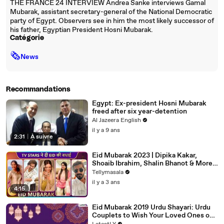
THE FRANCE 24 INTERVIEW Andrea Sanke interviews Gamal
Mubarak, assistant secretary-general of the National Democratic
party of Egypt. Observers see in him the most likely successor of
his father, Egyptian President Hosni Mubarak.
Catégorie
🗞
News
Recommandations
Egypt: Ex-president Hosni Mubarak
freed after six year-detention
Al Jazeera English
il y a 9 ans
2:31
|
À suivre
Eid Mubarak 2023 | Dipika Kakar,
Shoaib Ibrahim, Shalin Bhanot & More
Give Eid Wishes To Fans
Tellymasala
il y a 3 ans
4:15
Eid Mubarak 2019 Urdu Shayari: Urdu
Couplets to Wish Your Loved Ones on
Eid al-Fitr