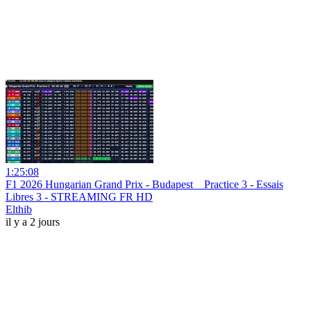
1:25:08
F1 2026 Hungarian Grand Prix - Budapest _ Practice 3 - Essais
Libres 3 - STREAMING FR HD
Elthib
il y a 2 jours