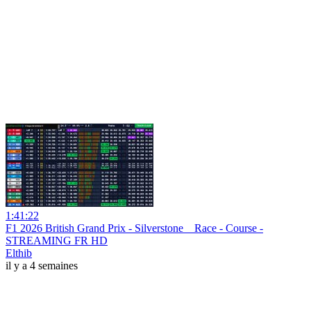
1:41:22
F1 2026 British Grand Prix - Silverstone _ Race - Course -
STREAMING FR HD
Elthib
il y a 4 semaines