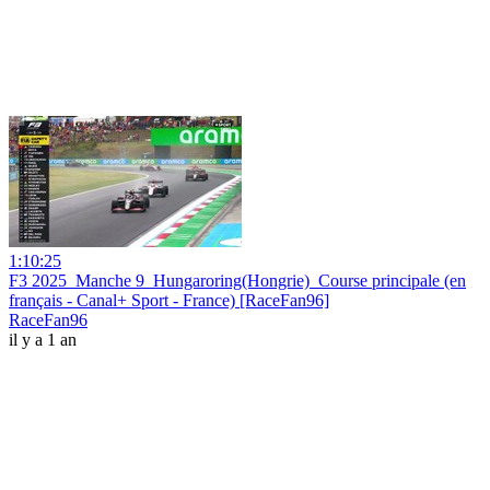
1:10:25
F3 2025_Manche 9_Hungaroring(Hongrie)_Course principale (en
français - Canal+ Sport - France) [RaceFan96]
RaceFan96
il y a 1 an